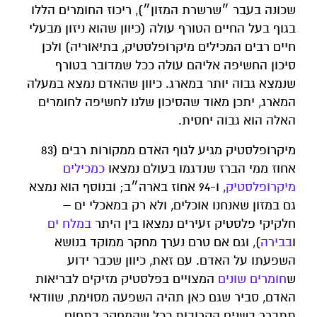
שכונה בעבר ״שרשרת המזון״), ריכוז החומרים הללו
בגוף בעל החיים הטורף עולה (כיוון שהוא ניזון מבעלי
חיים רבים המכילים מיקרופלסטיק, בתיאוריה) ולכן
סיכון החשיפה אליהם עולה ככל שמדובר בטורף
שנמצא גבוה יותר במארג. כיוון שהאדם נמצא במעלה
המארג, יתכן מאוד שהסיכון שלנו לחשיפה לחומרים
האלה הוא גבוה יחסית.
מיקרופלסטיק מגיע לגוף האדם ממקורות רבים (83
אחוז ממי הברז שנדגמו בעולם נמצאו
כמכילים
מיקרופלסטיק
, ו-94 אחוז בארה״ב; ובנוסף הוא נמצא
גם במזון שאנחנו אוכלים, ולא רק במאכלי ים –
חלקיקי פלסטיק זעירים נמצאו בין היתר
במלח ים
ו
בבירה
), וגם אם טרם נערך מחקר ממוקד בנושא
השפעתו על האדם. עם זאת, כיוון שכבר ידוע
ש
חומרים שונים
המצויים בפלסטיק מזיקים לבריאות
האדם, סביר שגם כאן תהיה השפעה מסוימת, שוודאי
תתברר בשנים הקרובות ככל שהמחקר בתחום