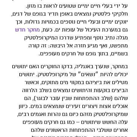
על ידי בעלי חיים ימיים שטועים לראות בו מזון.
חלקיקי פלסטיק נמצאים באופן תדיר בגופם של דגים,
יונקים ימיים ובעלי חיים נוספים בכמויות גדולות, וכך
גם במערכת העיכול של עופות ים. כעת,
מחקר חדש
מגלה נתיב נוסף ומפתיע שדרכו המיקרופלסטיק
מתפשט, ואף מגיע חזרה אל היבשה: זה קורה
בשמיים, בתוך גופם של חרקים מעופפים.
במחקר, שנערך באנגליה, בדקו החוקרים האם יתושים
יכולים להיות ״נשאים״ של מיקרופלסטיק. יתושים
מטילים את ביציהם במקווי מים מתוקים, וכאשר
הביצים בוקעות והיתושים נמצאים בשלב הלרווה
שלהם (שלב ההתפתחות שבין עובר לבוגר), הם
אוכלים אצות ויצורים זעירים שנמצאים במים. כיוון
שמיקרופלסטיק מזהם כיום גם נהרות ואגמים רבים,
עלה החשש שיתושים – כמו גם חרקים מעופפים
אחרים ששלבי ההתפתחות הראשונים שלהם