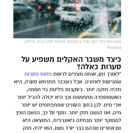
גשם הוא דבר טוב אבל בעוצמות חזקות הוא בעיה. צילום:
Pixabay
כיצד משבר האקלים משפיע על
סערות כאלה?
"לאורך זמן, אנחנו מצפים לראות
פחות
סערות
שמגיעות לאזורנו. אבל כשכבר תתרחש סערה, היא
תהיה חזקה יותר. בעקבות פליטת גזי חממה,
האטמוספרה מתחממת וכך היא יכולה להכיל יותר
אדי מים. לכן בתוך העננים שמתפתחים יש יותר
מים, ואז הגשם חזק יותר. נוסף על כך, הגשם הופך
לממוקד יותר מבחינה גיאוגרפית. התוצאה היא
שבאזורים שבהם כבר יורד גשם, הוא יהיה חזק