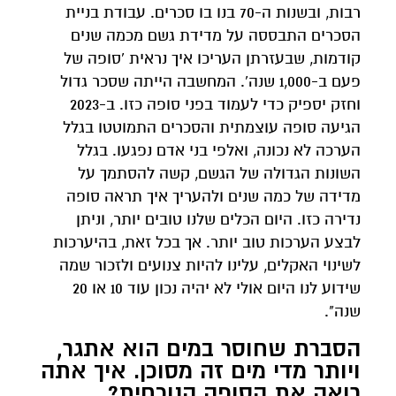
רבות, ובשנות ה-70 בנו בו סכרים. עבודת בניית
הסכרים התבססה על מדידת גשם מכמה שנים
קודמות, שבעזרתן העריכו איך נראית 'סופה של
פעם ב-1,000 שנה'. המחשבה הייתה שסכר גדול
וחזק יספיק כדי לעמוד בפני סופה כזו. ב-2023
הגיעה סופה עוצמתית והסכרים התמוטטו בגלל
הערכה לא נכונה, ואלפי בני אדם נפגעו. בגלל
השונות הגדולה של הגשם, קשה להסתמך על
מדידה של כמה שנים ולהעריך איך תראה סופה
נדירה כזו. היום הכלים שלנו טובים יותר, וניתן
לבצע הערכות טוב יותר. אך בכל זאת, בהיערכות
לשינוי האקלים, עלינו להיות צנועים ולזכור שמה
שידוע לנו היום אולי לא יהיה נכון עוד 10 או 20
שנה".
הסברת שחוסר במים הוא אתגר,
ויותר מדי מים זה מסוכן. איך אתה
רואה את הסופה הנוכחית?