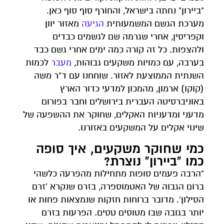
"ביירון" נחתה בישראל, והחורף סוף סוף כאן.
מערכת הגשם המשמעותית
הגיעה
מאזור יוון
וקפריסין, אחרי שגרמה שם לגשמים כבדים
ולהצפות. כל זה קורה כמה ימים אחרי גשם כבד
בערבה, עם כמויות משקעים גבוהות,
מעבר
לכמות
השנתית הממוצעת לאזור. שוחחנו עם ד"ר משה
(קוקו) ארמון, מהמכון למדעי כדור הארץ
באוניברסיטה העברית בירושלים וחבר בפורום
מדעני ומדעניות האקלים, שחוקר את ההשפעה של
שינוי אקלים על המשקעים באזורנו.
כמי שחוקר משקעים, איך סופה
כמו "ביירון" נוצרת?
"הרבה פעמים סופות מתחילות מהפרעה כלשהי
ברום הגבוה של האטמוספרה, בזרם שנקרא 'זרם
הסילון'. מדובר ברוחות חזקות שנמצאות פחות או
יותר בגובה שבו מטוסים טסים. הפרעות בזרם