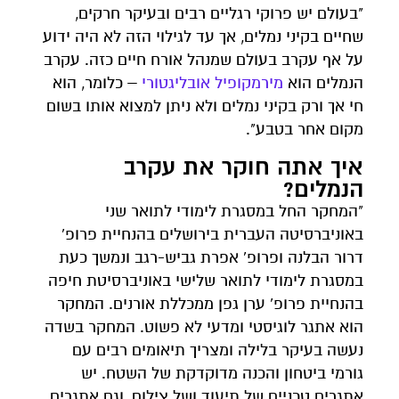
"בעולם יש פרוקי רגליים רבים ובעיקר חרקים,
שחיים בקיני נמלים, אך עד לגילוי הזה לא היה ידוע
על אף עקרב בעולם שמנהל אורח חיים כזה. עקרב
הנמלים הוא
מירמקופיל אובליגטורי
– כלומר, הוא
חי אך ורק בקיני נמלים ולא ניתן למצוא אותו בשום
מקום אחר בטבע".
איך אתה חוקר את עקרב
הנמלים?
"המחקר החל במסגרת לימודי לתואר שני
באוניברסיטה העברית בירושלים בהנחיית פרופ'
דרור הבלנה ופרופ' אפרת גביש-רגב ונמשך כעת
במסגרת לימודי לתואר שלישי באוניברסיטת חיפה
בהנחיית פרופ' ערן גפן ממכללת אורנים. המחקר
הוא אתגר לוגיסטי ומדעי לא פשוט. המחקר בשדה
נעשה בעיקר בלילה ומצריך תיאומים רבים עם
גורמי ביטחון והכנה מדוקדקת של השטח. יש
אתגרים טכניים של תיעוד ושל צילום, וגם אתגרים