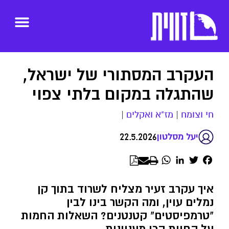
העקרב המסתורי של ישראל,
שהתגלה במקום בלתי צפוי
חי וצומח
|
מז"א ואקלים
|
22.5.2026
יעל מסלטון
WhatsApp
LinkedIn
Twitter
Facebook
איך עקרב זעיר מצליח לשרוד בתוך קן
נמלים עוין, ומה הקשר בינו לבין
"טרמפיסטים" קטנטנים? השאלות החמות
על החיות הכי מעניינות