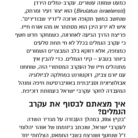
כמעט שמונה עשורים. עקרב-נמלים הירדן
(
Birulatus israelensis
) הוא יצור זעיר ומרתק,
שנחשב במשך תקופה ארוכה ל"נדיר שבנדירים".
איש לא ידע היכן הוא מסתתר או מהו אורח חייו.
פריצת הדרך הגיעה לאחרונה, כשמחקר חדש חשף
כי עקרב הנמלים בכלל לא חי תחת סלעים
כמצופה, אלא דווקא בלב המבצרים השמורים
ביותר בטבע – קיני הנמלים. כדי להבין איך
מתנהלים חייו של העקרב המסתורי הזה, שוחחנו
עם יורם צביק, דוקטורנט במחלקה לביולוגיה
אבולוציונית וסביבתית באוניברסיטת חיפה ומנהל
המעבדה לחקר עקרבי ישראל בעמותת דוכיפת.
איך מצאתם לבסוף את עקרב
הנמלים?
"בקיץ 2016, במהלך העבודה על מגדיר השדה
לעקרבי ישראל, שנכתב ביוזמתו של אוהד יהלומי
ז"ל שנחטף ושנרצח בשבי החמאס, הצלחתי יחד