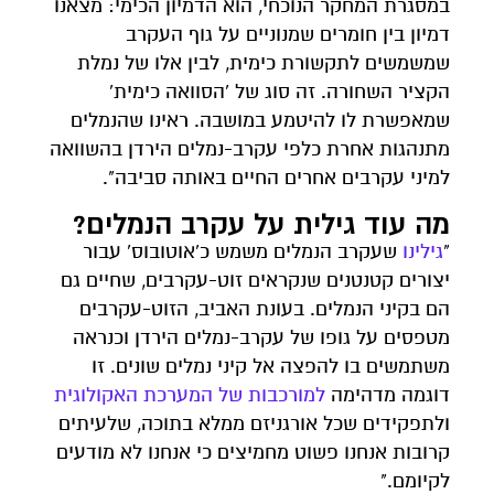
במסגרת המחקר הנוכחי, הוא הדמיון הכימי: מצאנו
דמיון בין חומרים שמנוניים על גוף העקרב
שמשמשים לתקשורת כימית, לבין אלו של נמלת
הקציר השחורה. זה סוג של 'הסוואה כימית'
שמאפשרת לו להיטמע במושבה. ראינו שהנמלים
מתנהגות אחרת כלפי עקרב-נמלים הירדן בהשוואה
למיני עקרבים אחרים החיים באותה סביבה".
מה עוד גילית על עקרב הנמלים?
"
גילינו
שעקרב הנמלים משמש כ'אוטובוס' עבור
יצורים קטנטנים שנקראים זוט-עקרבים, שחיים גם
הם בקיני הנמלים. בעונת האביב, הזוט-עקרבים
מטפסים על גופו של עקרב-נמלים הירדן וכנראה
משתמשים בו להפצה אל קיני נמלים שונים. זו
דוגמה מדהימה
למורכבות של המערכת האקולוגית
ולתפקידים שכל אורגניזם ממלא בתוכה, שלעיתים
קרובות אנחנו פשוט מחמיצים כי אנחנו לא מודעים
לקיומם."