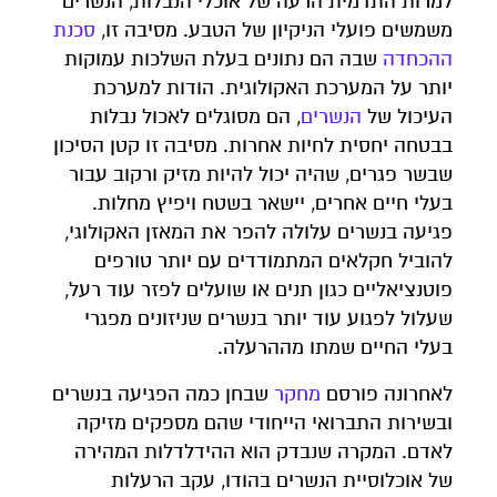
למרות התדמית הרעה של אוכלי הנבלות, הנשרים
משמשים פועלי הניקיון של הטבע. מסיבה זו,
סכנת
ההכחדה
שבה הם נתונים בעלת השלכות עמוקות
יותר על המערכת האקולוגית. הודות למערכת
העיכול של
הנשרים
, הם מסוגלים לאכול נבלות
בבטחה יחסית לחיות אחרות. מסיבה זו קטן הסיכון
שבשר פגרים, שהיה יכול להיות מזיק ורקוב עבור
בעלי חיים אחרים, יישאר בשטח ויפיץ מחלות.
פגיעה בנשרים עלולה להפר את המאזן האקולוגי,
להוביל חקלאים המתמודדים עם יותר טורפים
פוטנציאליים כגון תנים או שועלים לפזר עוד רעל,
שעלול לפגוע עוד יותר בנשרים שניזונים מפגרי
בעלי החיים שמתו מההרעלה.
לאחרונה פורסם
מחקר
שבחן כמה הפגיעה בנשרים
ובשירות התברואי הייחודי שהם מספקים מזיקה
לאדם. המקרה שנבדק הוא ההידלדלות המהירה
של אוכלוסיית הנשרים בהודו, עקב הרעלות