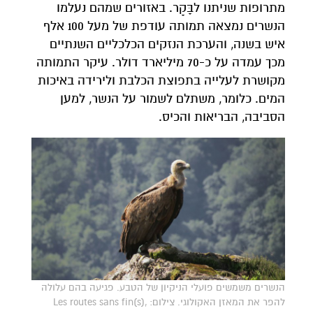
מתרופות שניתנו לבָּקָר. באזורים שמהם נעלמו
הנשרים נמצאה תמותה עודפת של מעל 100 אלף
איש בשנה, והערכת הנזקים הכלכליים השנתיים
מכך עמדה על כ-70 מיליארד דולר. עיקר התמותה
מקושרת לעלייה בתפוצת הכלבת ולירידה באיכות
המים. כלומר, משתלם לשמור על הנשר, למען
הסביבה, הבריאות והכיס.
הנשרים משמשים פועלי הניקיון של הטבע. פגיעה בהם עלולה
להפר את המאזן האקולוגי. צילום: Les routes sans fin(s),