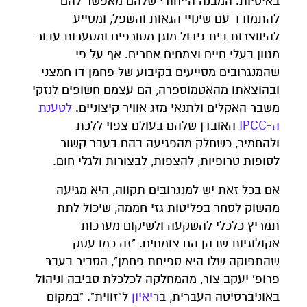
באיטיות. המבנה הייחודי שלהם מאפשר להם
להתמודד עם שינויי הגאות והשפל, ומסייע
להיווצרות בית גידול מוגן מטורפים ומסערות עבור
מגוון בעלי חיים וצמחים אחרים. אף על פי
שהמנגרובים מסייעים בקיבוע של פחמן דו חמצני
ובהוצאתו מהאטמוספרה, הם עצמם חשופים לנזקי
משבר האקלים ולתנאי מזג אוויר קיצוניים.
לטענת
ה-IPCC
האובדן שלהם בעולם צפוי ללכת
ולהחמיר, כשחלק מהפגיעה בהם בעבר קשור
לסופות טרופיות, להצפות, לבצורות ולגלי חום.
אם בכל זאת יש למנגרובים תקווה, היא מגיעה
מהשוק לסחר בפליטות גזי חממה, שיכול לתת
תמריץ כלכלי להשקעה ולשיקום מערכות
אקולוגיות שבהן הם צומחים. "זה כמו עסק
שהתפוקה שלו היא ספיחת פחמן", הסביר בעבר
פרופ' יעקב צור, מהמחלקה לכלכלת סביבה וניהול
באוניברסיטה העברית, ב
ריאיון
ל"זווית". "במקום