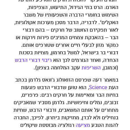
האדם: הרס בתי הגידול, התיעוש, הצפיפות,
השימוש בחומרי הדברה והשפעותיו של משבר
האקלים". לדבריה, הדבר מסכן מערכות אקולוגיות,
לאור תפקידם החשוב של חרקים – בהם דבורי
הבר – בהאבקת צמחים המניבים פירות וירקות או
כמקור מזון לבעלי חיים אחרים שטורפים אותם.
דבורי בר בישראל, למשל בחרמון, מצויות בסכנת
הכחדה, ואחד הגורמים לכך הוא
ריבוי דבורי הדבש
(וכמובן,
השריפות
עקב המלחמה בצפון).
במאמר דעה שפרסם הזואולוג ג'ונאס גלדמן בכתב
העת
Science
, הוא טוען שדבורי הדבש פוגעות
בחיות הבר ומאיימות על חרקים רבים: פרפרים,
זבובים, נמלים וחיפושיות. גלדמן מסביר שמאביקים
מתחרים על אותם המשאבים, ודבורי הדבש, שחיות
בנחילים ולא לבדן, מחזיקות ביתרון. לפיכך, החברה
להגנת הטבע
מציעה
רגולציה מבוססת שיקולים