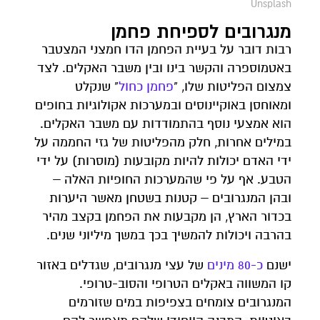
Unsplash
מנגרובים לספיחת פחמן
רבות דובר על בעיית הפחמן הדו חמצני המצטבר
באטמוספרה והקשר בינו ובין משבר האקלים. לצד
צמצום הפליטות שלו, "
פחמן כחול
" שנקלט
ומאוחסן באוקיינוסים ובמערכות אקולוגיות בחופים
הוא אמצעי נוסף בהתמודדות עם משבר האקלים.
במילים אחרות, חלק מהפליטות של גזי החממה על
ידי האדם יכולות להיות מקובעות (מוסרות) על ידי
הטבע. אף על פי שהמערכות החופיות האלה –
ובהן המנגרובים – קטנות בשטחן מאשר היערות
בכדור הארץ, הן מקבעות את הפחמן בקצב מהיר
בהרבה ויכולות להמשיך בכך במשך מיליוני שנים.
ישנם
כ-80 מינים
של עצי מנגרובים, שגדלים באזור
קו המשווה באקלים הטרופי והסוב-טרופי.
המנגרובים צומחים בצפיפות במים שזורמים