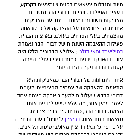
חיות ומגדלות צאצאים בקנים שנמצאים בקרקע,
בעצים ואפילו בקונכיות. דבורי הבר נחשבות
מאביקות חשובות במיוחד – יחד עם מאביקים
אחרים, הן אחראיות על ההאבקה של כ-87 אחוז
מהצמחים בעלי הפרחים בעולם. בארצות הברית
פעילות ההאבקה השנתית של דבורי הבר נאמדת
במיליארד וחצי דולר
.; אילולא הדבורים הללו היה
צורך בהאבקה ידנית וכמות הפרי בעולם הייתה
קטנה בהרבה ויקרה הרבה יותר.
אחד היתרונות של דבורי הבר כמאביקות היא
התאמתן להאבקה של צמחים ספציפיים, לעומת
דבורי הדבש שעלולות להעביר אבקה מצמח אחד
לצמח ממין אחר, מה שלא יסייע לרביית אותו
הצמח. דבורי הבר, כמו חרקים רבים אחרים,
נמצאות תחת איום.
בריאיון
ל"זווית" בעבר הרחיבה
על כך פרופ' נטע דורצ'ין מאוניברסיטת תל אביב:
"הגורם העיקרי להכחדת חרקים הוא פעילותו של