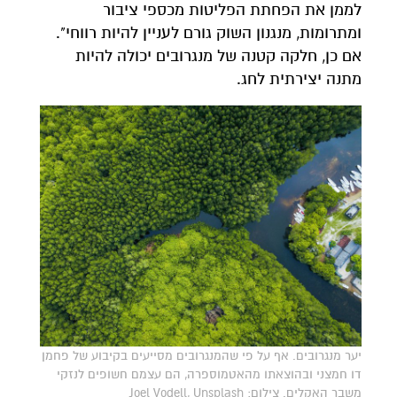
לממן את הפחתת הפליטות מכספי ציבור
ומתרומות, מנגנון השוק גורם לעניין להיות רווחי".
אם כן, חלקה קטנה של מנגרובים יכולה להיות
מתנה יצירתית לחג.
יער מנגרובים. אף על פי שהמנגרובים מסייעים בקיבוע של פחמן
דו חמצני ובהוצאתו מהאטמוספרה, הם עצמם חשופים לנזקי
משבר האקלים. צילום: Joel Vodell, Unsplash