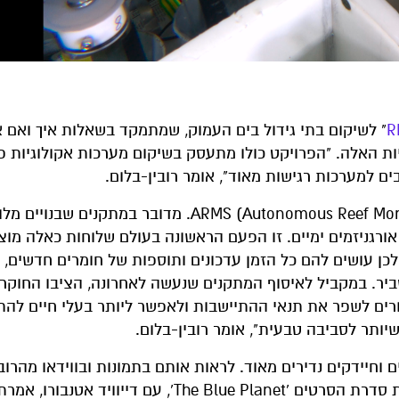
R
" לשיקום בתי גידול בים העמוק, שמתמקד בשאלות איך ואם 
ת האלה. "הפרויקט כולו מתעסק בשיקום מערכות אקולוגיות פ
ם למערכות רגישות מאוד", אומר רובין-בלום.
הלוחות שהוצבו בעומק הים נקראים ARMS (Autonomous Reef Monitoring Systems). מדובר במתקנים שב
אורגניזמים ימיים. זו הפעם הראשונה בעולם שלוחות כאלה מוצ
לכן עושים להם כל הזמן עדכונים ותוספות של חומרים חדשים, כ
ביר. במקביל לאיסוף המתקנים שנעשה לאחרונה, הציבו החוקר
ורים לשפר את תנאי ההתיישבות ולאפשר ליותר בעלי חיים להת
ותר לסביבה טבעית", אומר רובין-בלום.
ים וחיידקים נדירים מאוד. לראות אותם בתמונות ובווידאו מהרוב
מדהים. אני זוכר שכשהתחלתי להיכנס לתחום וראיתי את סדרת הסרטים 'The Blue Planet', עם די