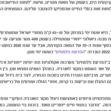
קעית הים, בעומק של מאות מטרים, שישה "לוחות התיישבות".
וחות ואת בעלי החיים שהספיקו להצטבר עליהם. הממצאים הר
"הפרעת פלמחים", או בשמה המקצועי "גלישת פלמחים", היא שטח ימי במרחק של 15–65 ק"מ מחו
אביב לחוף פלמחים. השטח מאופיין בגלישת קרקע בעלת מבנה גיאולוגי ייחודי שמתחילה בעומק 400 מ
מ-1,200 מטר מתחת לפני הים. השטח התגלה לראשונה בסוף שנות ה-70 של ה
הפרעת פלמחים
" כשטח ימי מוגן.
פרעת פלמחים" מערכות אקולוגיות תת-ימיות ייחודיות ורגיש
ל אור השמש כמקור לאנרגיה. במהלך השנים נמצאו שם, בין ה
רים, מרביתם הוגדרו מינים בסכנת הכחדה, לצד בית גידול עשי
גם התגלו שם נביעות גז קרות, אזורי הטלה שופעים של כרישים,
פתחים וניזונים באמצעות ניצול מקור האנרגיה העיקרי שזמי
. "מדובר בתנאי חיים ייחודיים מאוד. בזכות גזי החממה, כמו