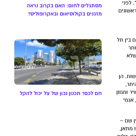
 לפני
מסתגלים לחום: האם בקרוב נראה
אשונים
מזגנים בקולוסיאום ובאקרופוליס?
פי ישראל שמשתרעים בין תל
טר ומגיעה עד יותר
מאה הקודמת, אבל עד שנת 2010 כמעט שלא
ות. הן
יתר,
ר ומגוון
חם לכם? תכנון נכון של צל יכול להקל
 אגמי
ן שם –
 מתאן,