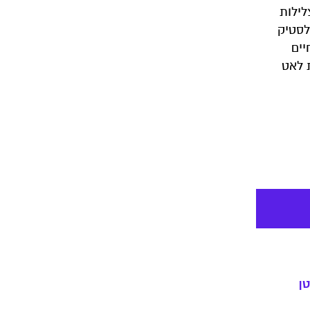
לילות
לסטיק
יים
 לאט
ן