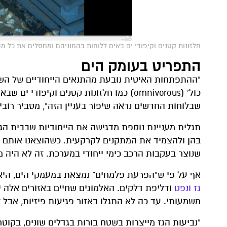
חלזונות קטנים וקיפודי ים באים ללוחות בהמוניהם ומחסלים את כל מה
התפריט בעומק הים
"ההתפתחות האיטית נובעת מהתנאים הייחודיים של השט
כול' (omnivorous) כמו חלזונות קטנים וקי
שבלוחות החדשים נראה שיפור בעניין הזה", מסביר רובין
תגלית מעניינת נוספת מדגישה את הייחודיות שבבית הגי
בהן ולהצמיד את המתקנים לקרקעית. כשהוצאנו אותם ר
שנוצר בעקבות הרכב כימי ייחודי במערכת. זה לא היה מת
אף על פי ש"הפרעת פלמחים" נמצאת במעמקי הים, היא ע
גז ונפט
ודליפת דלקים. האלמוגים שחיים באזורים אלה י
משמעותי. עד כה לא התגלו באזור פגיעות פיזיות, אבל 
"נביעות הגז מייצרות בשטח בורות בגדלים שונים, בקו