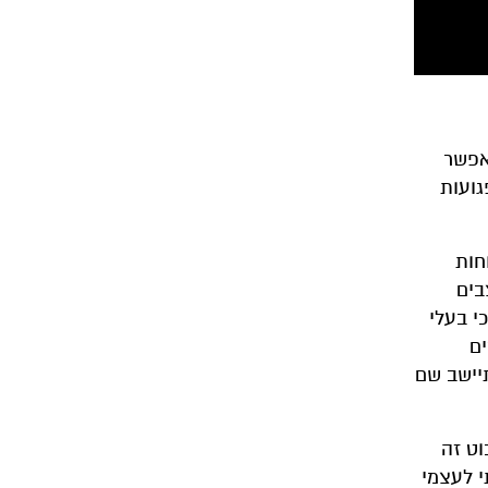
אפשר
גועות
נויים מלוחות
בים
י בעלי
ים
יישב שם
וט זה
יוויד אטנבורו, אמרתי לעצמי