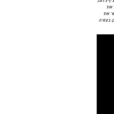
ן-בלום,
 את
ר את
ק בצורה