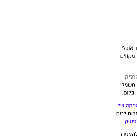
'אוכלי
 מקווים
חזיק
 חשמלי
-בלום.
הפקה של
רום לנזק
סטיק
.
 להצטבר