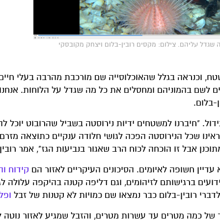
 שגדל עליהם. צילום: מקסים רובין-בלום ויצחק מקובסקי
ח, וכנראה בגלל שהאוכלוסייה שם מורכבת מהרבה בעלי חיים 
פודי ים שבאים לשם בהמוניהם ומחסלים את כל מה שגדל על הלוחות. אנחנו
-בלום.
דול. "חיברנו למשטחים ידיות נירוסטה בשביל שהרובוט יוכל לה
אינו שכל הנירוסטה הפכה לגושי חלודה ענקיים כתוצאה מזרם
וכנן אבל זו הוכחה לכוח הרב שאגור בנביעות הגז", אמר רובין
דיין חשופה לאיומים. הסיכונים העיקריים לאזור הם
קידוח ו
דועים ברגישותם לזיהומים, וגם דליפה קטנה בהיקפה עלולה לג
לדברי רובין-בלום כבר נמצאו שם כמויות לא קטנות של זבל
ופל
טר של כמה מטרים עד עשרות מטרים, והזבל שמגיע לאזור נוטה