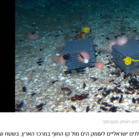
לום ויצחק מקובסקי
ללנים ישראליים לעומק הים מול קו החוף במרכז הארץ, בשטח ש