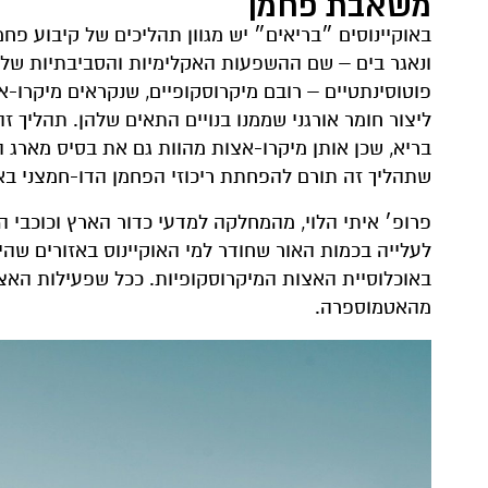
משאבת פחמן
באוקיינוסים ״בריאים״ יש מגוון תהליכים של קיבוע פ
ונאגר בים – שם ההשפעות האקלימיות והסביבתיות שלו 
פוטוסינתטיים – רובם מיקרוסקופיים, שנקראים מיקרו
ליצור חומר אורגני שממנו בנויים התאים שלהן. תהליך 
בריא, שכן אותן מיקרו-אצות מהוות גם את בסיס מארג המז
שתהליך זה תורם להפחתת ריכוזי הפחמן הדו-חמצני ב
פרופ׳ איתי הלוי, מהמחלקה למדעי כדור הארץ וכוכבי 
לעלייה בכמות האור שחודר למי האוקיינוס באזורים שהי
באוכלוסיית האצות המיקרוסקופיות. ככל שפעילות האצו
מהאטמוספרה.