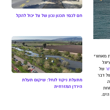
חם לכם? תכנון נכון של צל יכול להקל
 מאחורי
ונל
תר
של
של דבר
מתעלת ניקוז לנחל: שיקום תעלת
ה
הירדן המזרחית
אחת
הים.