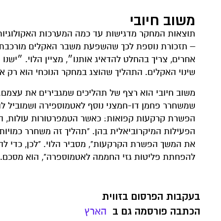
משוב חיובי
תוצאות המחקר מדגישות עד כמה המערכות האקולוגיות ר
– תזכורת נוספת לכך שהשפעת משבר האקלים מורכבת ו
אחרים, צריך בהחלט להדאיג אותנו״, מציין הלוי. ״ישנ
שינוי האקלים. התהליך שהוצג במחקר הנוכחי הוא רק א
משוב חיובי הוא רצף של תהליכים שמגבירים את עצמם. 
שמשחרר פחמן דו-חמצני נוסף לאטמוספירה ושמוביל לה
הפשרת קרקעות קפואות: כאשר הטמפרטורות עולות, הק
הפעילות המיקרוביאלית בהן. "תהליך זה משחרר כמויות
את המשך הפשרת הקרקעות", מסביר הלוי. "לכן, כדי ל
להפחתת פליטות גזי החממה לאטמוספרה", הוא מסכם.
בעקבות הפרסום בזווית
הכתבה פורסמה גם ב
הארץ