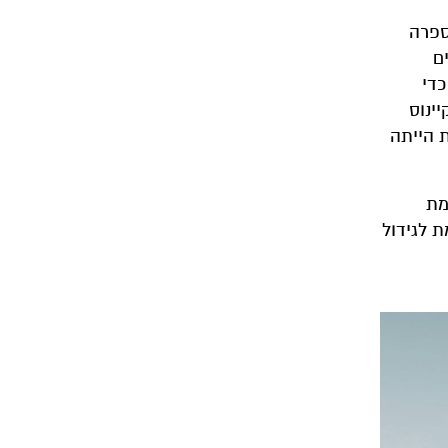
ספרה
ם
כדי
ינוס
ת הייתה
מת
ת לגידול