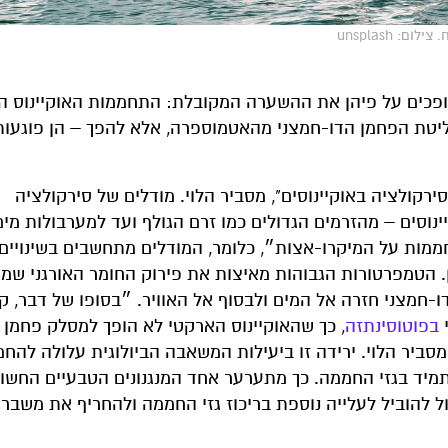
 unsplash
כים על פיהן את ההשערה המקובלת: התחממות האוקיינוס ה
טת הפחמן הדו-חמצני מהאטמוספרה, אלא להפך – הן פוגעות 
קולציה באוקיינוסים", מסביר הלוי. מודלים של סירקולציה
נוסים – מהזרמים הגדולים כמו זרם הגולף ועד למערבולות מים
ות על המיקרו-אצות״, כלומר, המודלים מתחשבים בשינויים
. הטמפרטורות הגבוהות מאיצות את פירוק החומר האורגני שמ
חמצני חזרה אל המים ולבסוף אל האוויר. ״בסופו של דבר, ק
י
בפוטוסינתזה
, כך שהאוקיינוס הארקטי לא הופך למסלק פחמן י
סביר הלוי. ירידה זו ביעילות המשאבה הביולוגית עלולה להחמ
מיד בגזי החממה. כך מתערער אחד המנגנונים הטבעיים החשו
 להוביל לעלייה נוספת בריכוז גזי החממה ולהחריף את משבר