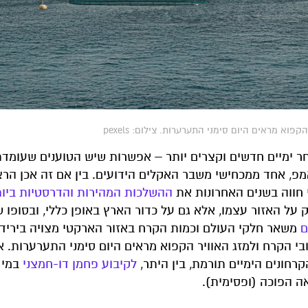
א מראים היום סימני התערערות. צילום: pexels
חר ימיים חדשים וקצרים יותר – אפשרות שיש הטוענים שעומדת
פ, אחד ממכחישי משבר האקלים הידועים. בין אם זה אכן הרצי
י חווה בשנים האחרונות את
ההשלכות המהירות והדרסטיות ביו
על האזור עצמו, אלא גם על כדור הארץ באופן כללי, ובסופו 
ם
משאר חלקי העולם וכמות הקרח באזור הארקטי מצויה ביריד
בי הקרח ולמזג האוויר הקפוא מראים היום סימני התערערות. 
חונים הימיים תורמת, בין היתר,
לקיבוע פחמן דו-חמצני
במי 
 הפוכה (ופסימית).