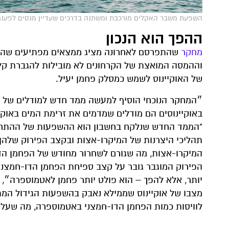
השפעת משבר האקלים מורכבת ומשתנה בדרכים שעדיין מנסים לפענח. צילום:
ההפך הוא הנכון
מחקר
שהתפרסם לאחרונה מציג ממצאים מפתיעים שהופ
וההמסה המואצת של הקרחונים לא מובילות להגברת קלי
של האוקיינוס לשמש כמסלק פחמן יעיל.
״המחקר הנוכחי הוסיף למעשה ממד חדש למודלים של סיר
באוקיינוסים הם מודלים שמדמים את זרימת המים באוקיי
"הממד החדש שנלקח בחשבון הוא ההשפעות של ההתחממ
תהליכי היצרנות של המיקרו-אצות ובקצב הפירוק שלהן
המיקרו-אצות, מה שגורם לשחרור מחודש של הפחמן הדו-
הפירוק המוגבר גובר על קצב ספיחת הפחמן הדו-חמצנ
יותר, אלא להפך – הוא פולט יותר פחמן לאטמוספרה״, מ
מצבו של אוקיינוס שממילא נאבק בהשפעות הגידול המת
לוויסות כמות הפחמן הדו-חמצני באטמוספרה, מה שעלול