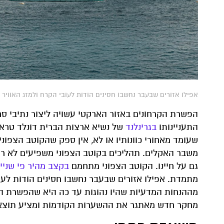
אפילו אזורים שבעבר נחשבו חסינים הודות לעובי הקרח ולמזג האוויר הקפו
הפשרת הקרחונים באזור הארקטי עשויה ליצור נתיבי ס
התעניינותו
בגרינלנד
של נשיא ארצות הברית דונלד טראמ
שעומד מאחורי כוונותיו או לא, אין ספק שהקוטב הצפונ
משבר האקלים. תהליכים בקוטב הצפוני משפיעים לא רק 
גם על חיינו. הקוטב הצפוני מתחמם
בקצב מהיר פי שניי
מתמדת. אפילו אזורים שבעבר נחשבו חסינים הודות לעו
מההנחות המדעיות שהיו נהוגות עד כה היא שהפשרת הקר
מחקר חדש מאתגר את ההשערות הקודמות ומציע תוצאה