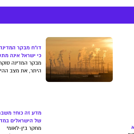
דו"ח מבקר המדינה
כי ישראל אינה מת
בהיערכות שלה למ
מבקר המדינה סוקר, 
האקלים
היתר, את מצב ההי
ה
של ישראל לשינוי ה
והמסקנות מטרידות
מדע זה כוח? משבר
של הישראלים במדע
מחקר בין-לאומי