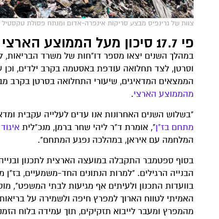
צוות של גרינפיס מבצע סריקות אינפרה-אדום ומנתח פסולת טקסטיל באתר ההטמנה בגאנה. reenpeace
פי 17.7 סיכון מעל הממוצע הארצי
במהלך השנים יצאו מספר דו"חות של משרד הבריאות, ל
וסרטן, לצד תחלואה עודפת באסטמה בקרב ילדים, וכן על
הממצאים המדאיגים, שיעורי התחלואה בסרטן בקרב מבוגרים מעל גיל 65 שגרים ב
מהממוצע הארצי
.
"בשלוש השנים האחרונות אנו עדים לעלייה עקבית ומדא
מתחם בז"ן
", אומרת ד"ר ליהי שחר ברמן, מנכ"לית
איגוד
המלחמה עם איראן, במהלכה נפגע המתחם".
בסוף ספטמבר התקבלה במועצה הארצית לתכנון ובנייה
הבנייה הרגילים. "למרות הנתונים החד-משמעיים, בז"ן
בוועדות התכנון ולעיתים אף מגיעות לבתי המשפט", מוס
האמיתי לטווח הארוך למפרץ חיפה ולשמירה על בריאות ו
מהמפרץ ומעבר לייבוא תזקיקים, תוך עמידה בלוח הזמנ