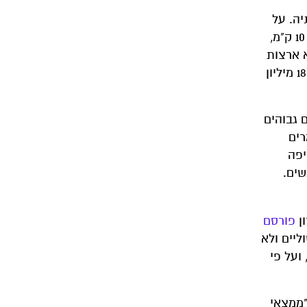
בריטניה. על
פי הנתונים, יותר מ-16 מיליון אנשים מתגוררים בטווח של 5 ק"מ מאותם מפעלים, טווח שמוגדר כ"סיכון גבוה". בטווח של 10 ק"מ,
 היא ארצות
הברית, כאשר הסיכון מרוכז בעיקר בטקסס ובלואיזיאנה. בהולנד, כ-4.5 מיליון אנשים מתוך אוכלוסייה כוללת של כמעט 18 מיליון
 גבוהים
רים
יפה
שים.
פורסם
יים ולא
 ועל פי
"ממצאי