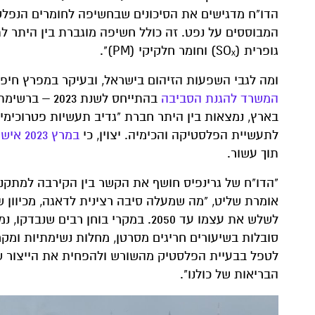
הדו"ח מדגישים את הסיכונים שבחשיפה לחומרים הנפלט
גופרית (SOₓ) וחומר חלקיקי (PM)".
ומה לגבי השפעות הזיהום בישראל, ובעיקר במפרץ חיפה
המשרד להגנת הסביבה
בהתייחס לשנת
בארץ, נמצאות בין היתר חברת "גדיב תעשיות פטרוכימיה
לתעשיית הפלסטיקה והכימיה. יצוין, כי
במרץ 2023 אישרה הממשלה
תוך עשור.
"הדו"ח של גרינפיס חושף את הקשר בין הקירבה למתקני
אומרת שליט, "מה שמעלה סיבה רצינית לדאגה, מכיוון ש
לשלש את עצמו עד 2050. במקרי בוחן 
סובלות בשיעורים חריגים מסרטן, מחלות נשימתיות ומקרי
לטפל בבעיית הפלסטיק מהשורש ולהפחית את הייצור של
הבריאות של כולנו".