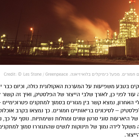
ים בלואיזיאנה. Credit: © Les Stone / Greenpeace
ים בטבע משפיעות על המערכת האקולוגית כולה, וכיום כבר י
 עוד לפני כן, לאורך שלבי הייצור של הפלסטיק, ואיך זה קשור ל
לי האחרון, נמצא קשר בין מגורים בסמוך למתקנים פטרוכימיים 
לסטיק – לסיכונים בריאותיים חמורים. כך נמצאו בקרב אוכלוס
ל היארעות סוגי סרטן שונים ומחלות נשימתיות. נוסף על כך, נ
 משקל לידה נמוך של תינוקות לנשים שהתגוררו סמוך למתקנים
יצור.