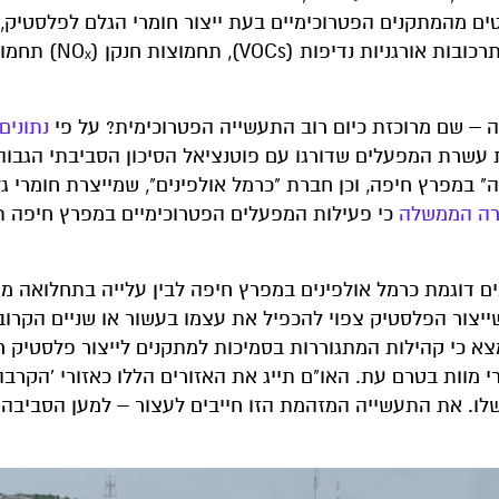
ים מהמתקנים הפטרוכימיים בעת ייצור חומרי הגלם לפלסטיק,
המבוססים על נפט. זה כולל חשיפה מוגברת בין היתר לתרכובות אורגניות נדיפ
 – שם מרוכזת כיום רוב התעשייה הפטרוכימית? על פי
נתונים
 2023 – ברשימת עשרת המפעלים שדורגו עם פוטנציאל הסיכון הסביבתי הגבו
" במפרץ חיפה, וכן חברת "כרמל אולפינים", שמייצרת חומרי ג
כי פעילות המפעלים הפטרוכימיים במפרץ חיפה 
ם דוגמת כרמל אולפינים במפרץ חיפה לבין עלייה בתחלואה מס
ייצור הפלסטיק צפוי להכפיל את עצמו בעשור או שניים הקרובי
רבים שנבדקו, נמצא כי קהילות המתגוררות בסמיכות למתקנים לייצור פלסטיק 
 מוות בטרם עת. האו"ם תייג את האזורים הללו כאזורי 'הקרבה'
ו. את התעשייה המזהמת הזו חייבים לעצור – למען הסביבה 