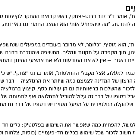
ים
", אומר ד"ר זהר ברנט-יצחקי, ראש קבוצת המחקר לקיימות ס
ה להנדסה. "מה שהפתיע אותי הוא המצב החמור גם באירופה, 
, הוא מוסיף. "כלומר, לא מדובר בעובדים במפעלים שנחשפים
ון, תוך הקפדה על תקנות ונהלים. החשיפה שמוזכרת בדו"ח ש
חיים באזור – אין לא את המודעות ולא את אמצעי המיגון המתאי
ונגמר למעלה, אצל מקבלי ההחלטות", אומר ברנט-יצחקי. יש כיו
 הרצון של המדינה לצמצם כמה שיותר את הרגולציה – דבר שי
לזכור שהשלכות בריאותיות גם הן עולות כסף. קיצוץ ברגולציה 
 אבל בסופו של דבר זה עלול להוביל לתחלואה ואף לתמותה של 
 שלהקלה רגולטיבית על מפעל מסוים יש בסופו של דבר גם מחי
 "למשל, להפחית כמה שאפשר את השימוש בפלסטיק: כלים חד-פ
ז חשוב לזכור שכל שימוש בכלים חד-פעמיים (כוסות, צלחות וס