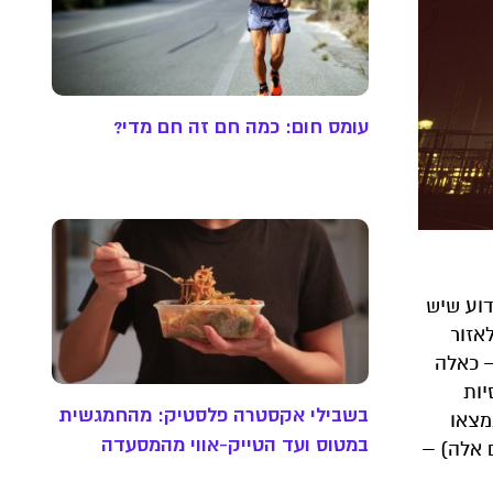
עומס חום: כמה חם זה חם מדי?
דוע שיש
אזור
– כאלה
יות
בשבילי אקסטרה פלסטיק: מהחמגשית
מצאו
במטוס ועד הטייק-אווי מהמסעדה
 אלה) –