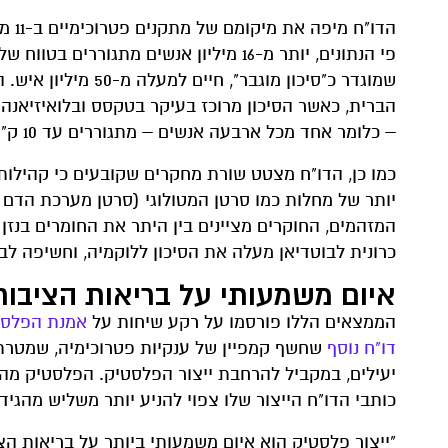
הדו"
שמוגדר כ"סיכון מוג
– כלומר אחד מכל ארבעה אנשים – מתגוררים עד 10 ק"מ מאתרי ייצור פטרוכימיים.
כמו כן, הדו"ח מצטט שורת מחקרים שקובעים כי קהילות
יותר של מחלות כמו סרטן המטולוגי (סרטן מערכת הדם וה
המזהמים, החוקרים מציינים בין היתר את החומרים בנזן 
כרונית לבוטדיאן מעלה את הסיכון ללוקמיה, וחשיפה לבנז
איום משמעותי על בריאות הציבור
הממצאים הללו פורסמו על רקע שיחות על
אמנת הפלסט
דו"ח נוסף
שחשף קמפיין של ענקיות פטרוכימיה, שמטרתו
יעילים, במקביל להרחבת ייצור הפלסטיק. הפלסטיק מהו
כותבי הדו"ח הייצור שלו צפוי להניע יותר משליש מהגידול בביקוש לנפט עד 
"ייצור פלסטיק הוא איום משמעותי ביותר על בריאות הצ