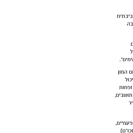
ביבתית
בה
ל
מים".
ם המון
כול
ופחות
תושבים,
ר
עמיים,
כו"ם)