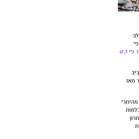
לב
פי
הם גבוהים עד פי 17.7
יב
ר מאז
מהיתרי
בלמות
רון
ת