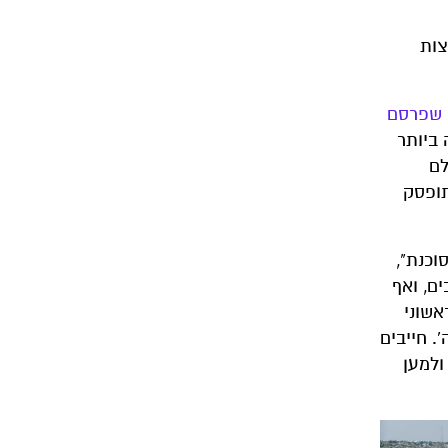
ות (VOCs), תחמוצות חנקן (NOₓ) תחמוצות
 שפרסם
ה ביותר
לם
תופסק
וכנת",
ם, ואף
ראשוני
. חייבים
ולמען