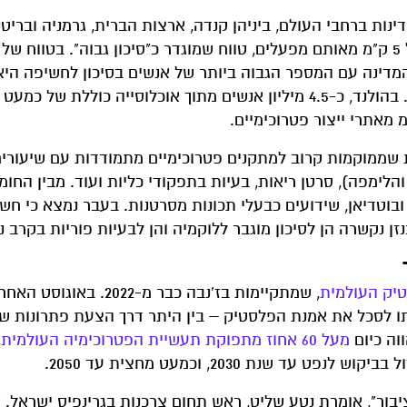
ח מיפה את מיקומם של מתקנים פטרוכימיים ב-11 מדינות ברחבי העולם, ביניהן קנדה, ארצות הברית, גרמניה ו
בר", חיים למעלה מ-50 מיליון איש. המדינה עם המספר הגבוה ביותר של אנשים בסיכון לחשיפה
 שממוקמות קרוב למתקנים פטרוכימיים מתמודדות עם שיעורים
לימפה), סרטן ריאות, בעיות בתפקודי כליות ועוד. מבין החומ
ובוטדיאן, שידועים כבעלי תכונות מסרטנות. בעבר נמצא כי חש
ן נקשרה הן לסיכון מוגבר ללוקמיה והן לבעיות פוריות בקרב נ
יק העולמית
, שמתקיימות בז'נבה כבר מ-2022. באוגוסט האחרון
 לסכל את אמנת הפלסטיק – בין היתר דרך הצעת פתרונות שול
וה כיום
מעל 60 אחוז מתפוקת תעשיית הפטרוכימיה העולמית
,
שנת 2030, וכמעט מחצית עד 2050.
יבור", אומרת נטע שליט, ראש תחום צרכנות בגרינפיס ישראל. 