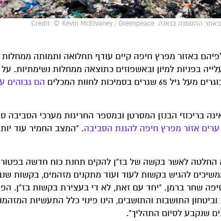
Credit: © Kevin McElvaney / G
פיהם באזור מפרץ חיפה קיים עודף תחלואה ותמותה ממחלות 
ייה בפניות למיון ובאשפוזים כתוצאה ממחלות נשימתיות. על 
סמיכות לחוות המכלים
יגה בריכוזי הבנזן המסרטן ובמספר החריגות מערכי הסביבה סב
 ערים אזור מפרץ חיפה להגנת הסביבה
. "המצב החמיר עוד יות
 החלטה לאשר בקשה של בז"ן להקים תחנת כוח חדשה בפטור 
 ממשיכים להגיש בקשות לעוד ועוד מתקנים מזהמים, בקשות שנ
יפה שחר ברמן. "יחד עם זאת, לא די בעצירת בקשות בז"ן. הפת
ביטחון התושבות והתושבים, הינו פינוי כלל התעשיות המזהמו
ים שנקבע לסיום התהליך".