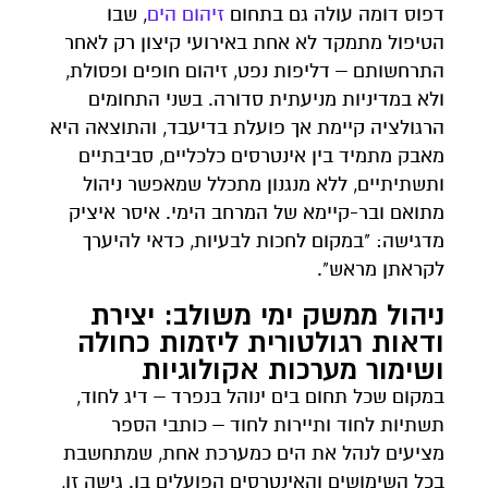
דפוס דומה עולה גם בתחום
זיהום הים
, שבו
הטיפול מתמקד לא אחת באירועי קיצון רק לאחר
התרחשותם – דליפות נפט, זיהום חופים ופסולת,
ולא במדיניות מניעתית סדורה. בשני התחומים
הרגולציה קיימת אך פועלת בדיעבד, והתוצאה היא
מאבק מתמיד בין אינטרסים כלכליים, סביבתיים
ותשתיתיים, ללא מנגנון מתכלל שמאפשר ניהול
מתואם ובר-קיימא של המרחב הימי. איסר איציק
מדגישה: "במקום לחכות לבעיות, כדאי להיערך
לקראתן מראש".
ניהול ממשק ימי משולב: יצירת
ודאות רגולטורית ליזמות כחולה
ושימור מערכות אקולוגיות
במקום שכל תחום בים ינוהל בנפרד – דיג לחוד,
תשתיות לחוד ותיירות לחוד – כותבי הספר
מציעים לנהל את הים כמערכת אחת, שמתחשבת
בכל השימושים והאינטרסים הפועלים בו. גישה זו,