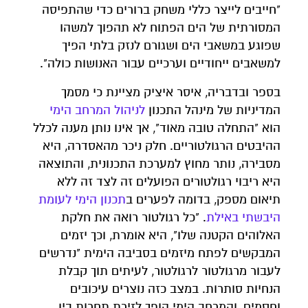
"חייבים לייצר כללי משחק ברורים כדי שהתפיסה
המסורתית של הים הפתוח לא תהפוך למשהו
שפוגע במשאבי הים ושגורם לנזק בלתי הפיך
למשאבים ייחודיים וערכיים עבור האנושות כולה".
בספר ובדבריה, איסר איציק מציינת כי מסמך
המדיניות של מינהל התכנון
לניהול
המרחב
הימי
הוא "התחלה טובה מאוד", אך אינו נותן מענה לכלל
ההיבטים הרגולטוריים. חלק ניכר מהאסדרה, היא
מסבירה, נותר מחוץ למערכת התכנונית, והתוצאה
היא ריבוי רגולטורים הפועלים זה לצד זה ללא
תיאום מספק, בדומה לפערים ב
תכנון
הימי
לעומת
היבשתי
באילת
. "כל רגולטור רואה את חלקת
האלוהים הקטנה שלו", היא אומרת, וכך יזמים
המבקשים לפתח מיזמים בסביבה הימית "נדרשים
לעבור מרגולטור לרגולטור, לעיתים תוך קבלת
הנחיות סותרות. במצב כזה נוצרים עיכובים
וחסמים, והמרחב הימי הופך לזירת תחרות בין