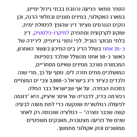
הספר מתאר פגיעה נרחבת בבתי גידול ימיים,
במארג האקולוגי, במינים מוגנים ובמלאי הדגה, וכן
נזקים הנגרמים מציוד דיג שהופך לפסולת ימית,
שוקע לקרקעית ומתפרק
למיקרו-פלסטיק
. דיג
בלתי מבוקר הוביל, לפי נתוני גרינפיס, לירידה של
כ-25 אחוז
בשלל הדיג בים התיכון בעשור האחרון,
כאשר כ-50 אחוז מהשלל שנלכד בספינות
המכמורת מורכב ממינים שאינם מסחריים,
המושלכים מתים חזרה לים. נוסף על כך, מדי שנה
נלכדים בציוד דיג בישראל כ-3,000 צבי ים המצויים
בסכנת הכחדה. על אף שבישראל כבר החלה
רפורמה בדיג, לדבריה של איסר איציק, היא "דוגמה
לפעולה רגולטורית שננקטה כדי לתת מענה לבעיה
קשה שכבר נוצרה" – רגולציה שנכנסה רק לאחר
שנים של פגיעה מצטברת, מאבקים משפטיים
ממושכים ונזק אקולוגי מתמשך.