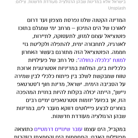
בישראל אלא במדינות שבהן הרגולציה מעודדת חדשנות. צילום:
Unsplash
המדינה הקטנה שלנו נפרסת מצפון ועד דרום
לאורכו של הים התיכון – מרחב ימי שמגלם בתוכו
פוטנציאל עצום למזון, לתעסוקה, לתיירות,
לאנרגיה, לתחבורה ימית, להתפלה ולקליטת גזי
חממה. הפוטנציאל הזה מתורגם בעשור האחרון
למונח
"
כלכלה
כחולה
"
: סל רחב של פעילויות
כלכליות בים, המלוות במדיניות אסטרטגית ארוכת
טווח שמבקשת לשלב בין פיתוח כלכלי לבין שמירה
על הסביבה הימית. ישראל, מדינת חוף ו"סטרטאפ
ניישן", הייתה יכולה בקלות להיות בחזית המהפכה
הזו, אך בפועל יוזמות וסטרטאפים ימיים רבים
בוחרים לבצע פיילוטים דווקא מעבר לים, במדינות
שבהן הרגולציה מעודדת חדשנות.
במקביל, הים עצמו
עובר
שינויים
דרמטיים
כתוצאה
מפעילות האדם: התחממות הים והחמצתו בעקבות