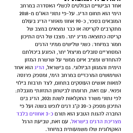
אחד הביטויים הבולטים לכשלי האסדרה במרחב
הימי הוא תחום הדיג. על-פי נתוני האו"ם מ-2018
המובאים בספר, כ-90 אחוז מאזורי הדיג בעולם
מתקרבים לקריסה או כבר נמצאים במצב של
קריסה כתוצאה מדיג יתר. מצבו של הים התיכון
חמור במיוחד: כשני שלישים ממיני הדגים
המסחריים סובלים מניצול יתר, הפוגע ביכולתם
להתחדש ומציב איום ממשי על שרשרת המזון
הימית והמגוון הביולוגי. גם בישראל,
הדיג
הוא אחד
השימושים המרכזיים במרחב הימי, ומספק פרנסה
למאות אנשים העוסקים בתחום, לצד תרבות בילוי
ופנאי. עם זאת, תרומתו לביטחון התזונתי מוגבלת:
לפי נתוני משרד החקלאות לשנת 2021, הדיג בים
התיכון מספק כ-20 ק"ג דגים לנפש בשנה ועל פי
החברה להגנת הטבע הוא תורם
כ-3 אחוזים בלבד
מצריכת הדגים בישראל
. עם זאת, טביעת הרגל
האקולוגית שלו משמעותית במיוחד.