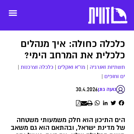
כלכלה כחולה: איך מנהלים
כלכלית את המרחב הימי?
תשתיות ואנרגיה
|
מז"א ואקלים
|
כלכלה וצרכנות
|
ים וחופים
|
30.4.2026
נועה גונן
WhatsApp
LinkedIn
Twitter
Facebook
הים התיכון הוא חלק משמעותי משטחה
של מדינת ישראל, ובהתאם הוא גם משאב