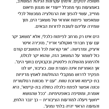
חשופה לנזקים. אימוץ עקרונות הניהול המשולב,
באמצעות גוף מתכלל ייעודי או מנגנון תיאום
מחייב, עשוי להפוך את הרגולציה ממכשול לכלי
שמאפשר פיתוח אחראי של משאבי הים, תוך
שמירה עליהם לטובת לדורות הבאים.
הים אינו רק מרחב לפיתוח כלכלי, אלא "משאב יקר
עם ערך חברתי ואקולוגי אדיר", מזכירה איסר
איציק, ומדגישה: "אני קוראת לכל התושבים קודם
כול לשמור על המשאב הזה, שהוא יקר לכולנו,
ולהימנע מהשלכת פלסטיק ובקבוקים בחוף הים".
אך האחריות אינה נעצרת שם. כציבור, יש לנו
תפקיד לדרוש ממקבלי ההחלטות לאמץ מדיניות
בת-קיימא וארוכת טווח. "עם יד מכוונת רגולטורית
נכונה אפשר לפתח כלכלה כחולה בת-קיימא", היא
אומרת, ומוסיפה באופטימיות: "ככל שהנושא
ייחשף ויעלה למודעות הציבורית – כך יגבר הלחץ,
והמענה הראוי יהיה בלתי נמנע".