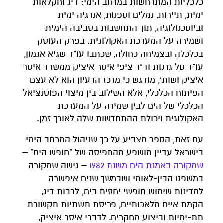
כלכליות המתרחשות במרחב הימי: דיג וחקלאות
ימית, תיירות, נמלים וספנות, אנרגיה ימית
וביוטכנולוגיה, תוך התחשבות בסביבה הימית
ושמירה על המערכת האקולוגית. בפרק העוסק
בכלכלה ובצמיחה כחולה, שכתבו עו"ד שגיא אגמון,
עו"ד טל גרנות וד"ר ציפי איסר איציק ממשרד איסר
איציק ושות', מודגש כי מרכז הרעיון הוא לא עצם
הפיתוח הכלכלי, אלא השילוב בין מיצוי הפוטנציאל
הכלכלי של הים לבין שמירה על המערכת
האקולוגית ויכולת ההתחדשות שלה לאורך זמן.
עם זאת, הספר מצביע על כך שניהול המרחב הימי
בישראל עדיין מושפע מהתפיסה של "חופש הים" –
שמקורה באמנת הים משנת 1982
– גישה שמקורה
במשפט הבין-לאומי ושבמשך שנים איפשרה
למדינות שימוש חופשי יחסית בים, לרבות דיג,
הקמת איים מלאכותיים, פריסת תשתיות תקשורת
תת-ימיות וביצוע מחקרים. לדברי איסר איציק,