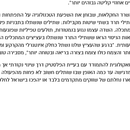
ם אחוזי קליטה גבוהים יותר".
שרד החקלאות, שבוחן את השפעת הטכנולוגיה על התפתחות 
ילי תרד בשתי שיטות מקבילות: שתילים שנשתלו בתבניות פל
מתכלה. השדה עצמו נגוע בנמטודות, תולעים טפיליות שפוגעות
ת הניסוי הראו ששתילי התרד שנשתלו בעציצים המתכלים ה
שמעותית. "ברגע שהעציץ שלנו נשתל כחלק אינטגרלי מהקרקע ו
ר והצמח כולו צומח בצורה בריאה ובטוחה יותר", מסבירה טובי
 מציעה דרך סביבתית ואקולוגית להתמודד עם בעיית הפלסטיק דרך שינוי נקודתי 
 מדגישה עד כמה האופן שבו שותלים חשוב לא פחות מהפעולה 
רו נחלתם של שווקים מתקדמים בלבד או יהפכו בישראל לחלק