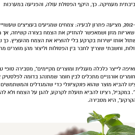
ביבתית מעמיקה. כך, היקף הפסולת עולה, והפגיעה במערכות
חברת Bioplasmar (ביופלסמר) הישראלית, שהוקמה ב-2012, מציעה פתרון לבעיה: צמחים שמגיעים בעציצים 
 שאריות מזון ושמאפשר להחזיק את הצמח בצורה קשיחה, אך 
תול אותו ישירות בקרקע בלי להוציא את הצמח מהעציץ. כך נ
ולות, וחשבתי שצריך לחבר בין הפסולות וליצור מהן מוצרים מת
ה לייצר כלכלה מעגלית ומוצרים מקיימים", מסבירה סופי טוב
 חומרים אורגניים מתכלים לבין חומר שמתנהג בדומה לפלסטיק א
צינו להביא מוצר שהוא פונקציונלי כדי שהמגדלים והמשתמשים י
. במקביל, רצינו להביא תועלת לקרקע, להגן על הצמח ולא לה
קרקע", היא מסבירה.