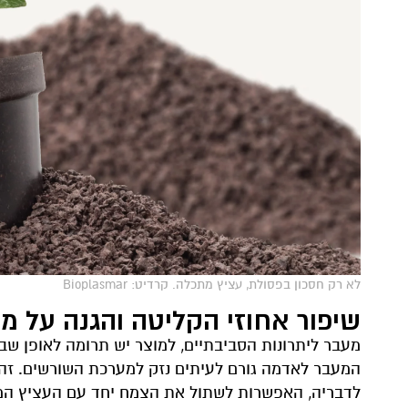
לא רק חסכון בפסולת, עציץ מתכלה. קרדיט: Bioplasmar
שיפור אחוזי הקליטה והגנה על 
מעבר ליתרונות הסביבתיים, למוצר יש תרומה לאופן ש
המעבר לאדמה גורם לעיתים נזק למערכת השורשים. זה 
לדבריה, האפשרות לשתול את הצמח יחד עם העציץ המת