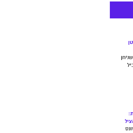
ן
שניחן
יל
ירו את
ם
קה.
החיות
:
ציל
ונס