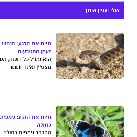
אולי יעניין אותך
חיות את הרגע: הנחש
זעמן המטבעות
הוא פעיל כל השנה, מט
מצטיין ואינו חושש
להתקרב לחצרות ולגינו
שלנו. למה זעמן המטבע
– נחש לא ארסי, שאינו
מסוכן לאדם – מעורר
אצלנו חשש? השאלות
החמות על החיות הכי
חיות את הרגע: נימפית
מעניינות
כחולה
הפרפר נימפית כחולה