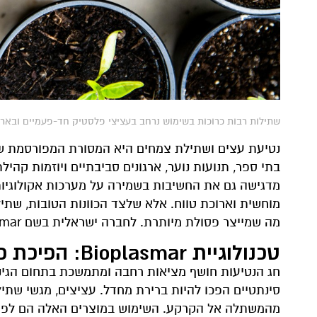
שתילות רבות כרוכות בשימוש נרחב בעציצי פלסטיק חד-פעמיים ובאריזות, מ
נטיעת עצים ושתילת צמחים היא המסורת המפורסמת 
בתי ספר, תנועות נוער, ארגונים סביבתיים ויוזמות קהיל
מדגישה גם את החשיבות בשמירה על מערכות אקולוגיות
מוחשית וארוכת טווח. אלא שלצד הכוונות הטובות, שתי
מה שמייצר פסולת מיותרת. לחברה ישראלית בשם Bioplasmar יש פתרון מקורי וסביבתי.
טכנולוגיית Bioplasmar: הפיכת פסולת מזון לעציצים אורגניים מתכלים
חג הנטיעות חושף מציאות רחבה ומתמשכת בתחום הגינו
סינתטיים הפכו להיות ברירת מחדל. עציצים, מגשי שתיל
מהמשתלה אל הקרקע. השימוש במוצרים האלה הם לפרק 