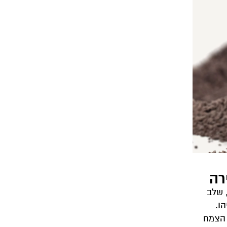
רה
 שלב
ו.
 הצמח