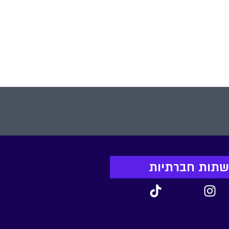
תיים
ודד
 של
יעה
 בעל
רשתות חברתיות