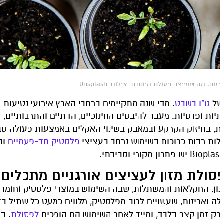
ה שמייצר פסולת מיותרת. צילום: Unsplash
של
ט"ו בשבט
. מדי שנה מתקיימים ברחבי הארץ אירועי נטיעות
תיות ופרטיות. מעבר להיבטים החינוכיים, הדתיים והתרבותיים, 
, בחיזוק הקרקע ובמאבק בשינוי האקלים באמצעות פעולה סב
לות רבות כרוכות בשימוש נרחב בעציצי
פלסטיק חד-פעמיים
וב
ן, החקלאות והמשתלות, שבה השימוש במוצרי פלסטיק וחומרי
ה ואריזות, שעשויים לרוב מפלסטיק, מלווים כמעט כל שתיל בד
זמן קצר בלבד, ומייד לאחר השימוש הם הופכים
לפסולת
. ב