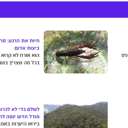
חיות את הרגע: סרט
ביצות אדום
פס
הוא אורח לא קרוא 
בכל מה שצריך בשב
ת
פלישה מוצלחת. הכ
ות
סרטן הביצות האדו
שהגיע אלינו מאמרי
השאלות החמות על 
הכי מעניינות
לשלם כדי לא לכרות
מודל חדש ינסה לה
את יערות הגשם
בירוא היערות באמז