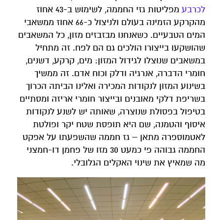
לכרבע
מפליטות גזי החממה, לשימוש ב-43 אחוז
מהקרקע הזמינה בעולם ולניצול כ-66 אחוז ממשאבי
המים הטבעיים. כשאנחנו מבזבזים מזון, כל המשאבים
שהושקעו בייצורו הולכים גם הם לפח. זה מתחיל
במשאבים שנוצלו לגידול המזון: מים, קרקע, דשנים,
חומרי הדברה, אנרגיה ודלק וכוח אדם. זה ממשיך
בשינוע המזון לנקודות המכירה ואלינו הביתה הכרוך
בשריפת דלקי מאובנים ובייצור חומרי אריזה ומסתיים
בטיפול בפסולת שנוצרה, שאותה יש לשנע לנקודות
איסוף והטמנה, שם היא תופסת שטח יקר ופולטת
לאטמוספרה מתאן – גז חממה שהשפעתו על אפקט
החממה גבוהה פי כמעט 30 מזו של פחמן דו-חמצני
מה שמאיץ את שינוי האקלים הגלובלי.