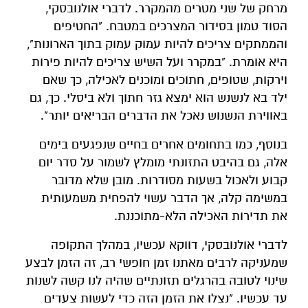
מרחק של שני מטרים מהמקרר. לדברי אולנובסקי,
הסוד טמון בסידור המצרכים במטבח. "החטיפים
והממתקים צריכים להיות עמוק עמוק בתוך הארונות",
היא אומרת. "במקרר ועל השיש צריכים להיות פירות
וירקות, שטופים, חתוכים ומוכנים לאכילה, כך שאם
ילד בא לנשנש הוא ימצא גזר חתוך ולא ביסלי. כך, גם
באווירת הנשנוש נאכל את הדברים הבריאים יותר".
בנוסף, כמו בתחומים אחרים בחיים שנפגעים בימים
אלה, גם בהיבט התזונתי מומלץ לשמור על סדר יום
קבוע ולאכול בשעות מסודרות. מובן שלא מדובר
במשימה קלה, אך הדבר עשוי להפחית משמעותית
את תדירות האכילה הלא-מתוכננת.
לדברי אולנובסקי, דווקא עכשיו, במהלך התקופה
שמעניקה לרבים מאתנו זמן חופשי רב, זה הזמן לבצע
שינוי לטובה בהרגלים תזונתיים שהיה לנו קשה לשנות
עד עכשיו. "נצלו את הזמן הזה כדי לעשות צעדים