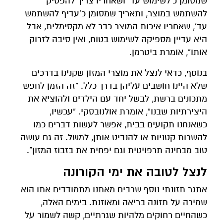
שמסומן כ'לשימוש עד' ושאחריו צריך להפסיק
להשתמש במוצר, ותאריך שמסומן כ'עדיף להשתמש
עד', שאחריו איכות המוצר כבר לא מקסימלית, אבל
היא עדיין מספיקה לשימוש בטוח, ואין סיבה לזרוק
אותו", אומרת ביטרמן.
בנוסף, כדאי לנצל את מוצרי המזון שקנינו בדרכים
שלא היינו חושבים עליהן בדרך כלל. "זה הזמן לחפש
מתכונים ברשת, לבשל יחד עם הילדים ולהוציא את
היצירתיות שבנו", אומרת אולנובסקי. "עכשיו,
כשאנחנו תקועים בבית, אפשר לעשות דברים כמו
להשרות קטניות או להנביט אותן, למשל. זה גם עושה
טוב מבחינה תרפויטית וגם יפחית את בזבוז המזון".
לנצל לטובה את ימי הקורונה
אתגר תזונתי נוסף שרבים מאתנו מתמודדים אתו הוא
שמירה על תזונה בריאה ומאוזנת. בימים האלה,
כשהחיים רחוקים מלהיות שגרתיים, קשה לשמור על