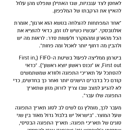
לאחסן לצד עגבניות, שגז האתילן שנפלט מהן עלול
להאיץ את הרקבתו של המלפפון.
"אחד המפתחות להצלחה בנושא הוא ארגון", אומרת
אולנובסקי. "עכשיו כשיש לנו זמן, כדאי להוציא את
הכל מהארון ומהמקרר ולעשות סדר: לראות מה יש
ולהבין מה דחוף יותר לאכול ומה פחות".
ביטרמן ממליצה לפעול בשיטת ה-FIFO (First in,
First out, או "נכנס ראשון יוצא ראשון"). "כדאי
להסתכל על תאריכי התפוגה ולוודא שמשתמשים
קודם כל בדברים הישנים יותר ואחר כך בחדשים, כדי
לא להגיע למצב שבו צריך לזרוק מזון שתאריך
התפוגה שלו עבר".
מעבר לכך, מומלץ גם לשים לב לסוג תאריך התפוגה
שעל המוצר. "בישראל יש בלבול גדול מאוד בין שני
סוגים של תאריכי תפוגה: תאריך התפוגה הבסיסי,