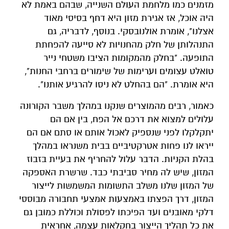
מזמנים כמו מלחמת העולם השנייה, שבהם באמת לא
היה אוכל, אז אגירת מזון היא דחף בסיסי מאוד
אצלנו", אומרת אולנובסקי. בנוסף, לדבריה, גם
התנהלותן של חלק מהחנויות לא סייעה להפחתת
התופעה. "בחלק מהמקומות הציבו משטחי נייר
טואלט עצומים וערימות של שימורים ברחבי החנות",
היא אומרת. "הם בהחלט לא ניסו להרגיע אותנו".
כאמור, רבים מהמוצרים שנקנו במהלך משבר הקורונה
עלולים למצוא את דרכם אל הפח, בין אם הם
יתקלקלו לפני שנספיק לאכול אותם או סתם אם הם
ייראו לנו פחות אטרקטיביים בבית משנראו במהלך
בהלת הקניות. הדבר עלול להחריף את בעיית בזבוז
המזון, שיש לה מחיר סביבתי כבד. שרשרת האספקה
של המזון שלנו משלב התשומות המשמשות לייצור
המזון, דרך הפצתו באמצעות אמצעי תחבורה מבוססי
דלקי מאובנים ועד הפיכתו לפסולת וכוללת כמובן גם
את כל תהליך הייצור בחקלאות עצמה, אחראית