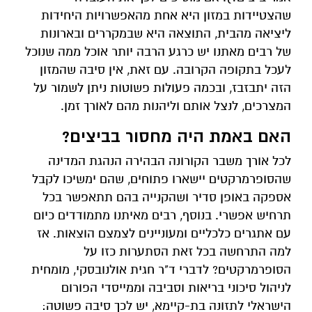
שהצטיידות במזון היא אחת מהאפשרויות היחידות
ליציאה מהבית, התוצאה היא שבמקררים ובארונות
של רבים מאתנו יש כרגע הרבה יותר אוכל ממה שנוכל
לעכל בתקופה הקרובה. עם זאת, אין סיבה שהמזון
הזה יתבזבז, ובכמה פעולות פשוטות ניתן לשמור על
המצרכים, לנצל אותם וליהנות מהם לאורך זמן.
האם באמת היה מחסור בביצים?
לכל אורך משבר הקורונה הבהירה הנהגת המדינה
שהסופרמרקטים יישארו פתוחים, שהם ימשיכו לקבל
אספקה באופן סדיר ושהקנייה בהם תתאפשר בכל
תרחיש אפשרי. בנוסף, רבים מאיתנו מתמודדים כיום
עם אתגרים כלכליים ומעוניינים לצמצם הוצאות. אז
למה התרחשה בכל זאת הסתערות כזו על
הסופרמרקטים? לדברי ד"ר חגית אולנובסקי, מומחית
לניהול סיכוני בריאות וסביבה וממייסדי הפורום
הישראלי לתזונה בת-קיימא, יש לכך סיבה פשוטה: