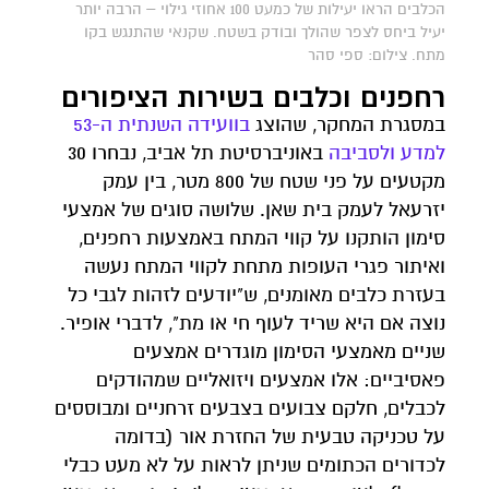
הכלבים הראו יעילות של כמעט 100 אחוזי גילוי – הרבה יותר
יעיל ביחס לצפר שהולך ובודק בשטח. שקנאי שהתנגש בקו
מתח. צילום: ספי סהר
רחפנים וכלבים בשירות הציפורים
במסגרת המחקר, שהוצג
בוועידה השנתית ה-53
למדע ולסביבה
באוניברסיטת תל אביב, נבחרו 30
מקטעים על פני שטח של 800 מטר, בין עמק
יזרעאל לעמק בית שאן. שלושה סוגים של אמצעי
סימון הותקנו על קווי המתח באמצעות רחפנים,
ואיתור פגרי העופות מתחת לקווי המתח נעשה
בעזרת כלבים מאומנים, ש"יודעים לזהות לגבי כל
נוצה אם היא שריד לעוף חי או מת", לדברי אופיר.
שניים מאמצעי הסימון מוגדרים אמצעים
פאסיביים: אלו אמצעים ויזואליים שמהודקים
לכבלים, חלקם צבועים בצבעים זרחניים ומבוססים
על טכניקה טבעית של החזרת אור (בדומה
לכדורים הכתומים שניתן לראות על לא מעט כבלי