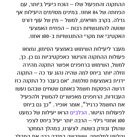
ההתקנה והתפעול שלו – הוכח כיעיל ביותר, עם
הפחתה של 84 אחוז. במינים מסוימים היעילות אף
גדלה. בקרב חוויאים, למשל – מין של עוף דורס
שנוטה להתנגשויות רבות – הפחית האמצעי
האקטיבי את מקרי ההתנגשויות ב-100 אחוז.
מעבר ליעילות השימוש באמצעי הסימון, נמצאו
פעולות ההתקנה והניטור כאפקטיביות גם כן. כך,
למשל, השימוש ברחפנים אפשר התקנה מהירה
וזולה יותר ביחס למה שהיה נהוג עד כה – התקנה
ידנית באמצעות סולמות. "אם בעבר כל התקנה כזו
דרשה הפסקות חשמל באותם שטחים שבהם נעשו
העבודות, הרחפנים מאפשרים להמשיך ולהפעיל
את החשמל כרגיל״, אומר אופיר. ״כך גם ביחס
לפעולות הניטור.
הכלבים
הראו יעילות של כמעט
100 אחוזי גילוי – הרבה יותר יעיל ביחס לצפר
שהולך ובודק בשטח. לצערנו, במהלך המחקר
נקלענו למלחמה, ששיבשה במידה רבה את המהלך