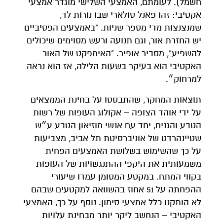
חשמל). לעומתם, האמצעי השלישי מוגדר אמצעי
אקטיבי: זהו פאנל סולארי שבו נורות לד,
שמנצנצות מדי מספר שניות. "באמצעים הפסיביים
יש החזרת אור, וגם תנועה ורעש מסוימים שיכולים
להשפיע", מסביר אופיר. "האימפקט של האור
האקטיבי הוא בעיקר בשעות הלילה, אז הוא נראה
למרחוק״.
תוצאות המחקר, שהתבססו על בחינת הממצאים
על ידי אוהד הצופה – אקולוג העופות של רשות
הטבע והגנים, יחד עם אנשי מוזיאון הטבע ע״ש
שטיינהרדט של אוניברסיטת תל אביב, מצביעות
על כך שהשימוש בשלושת האמצעים הפחית
משמעותית את היקפי ההתנגשויות של העופות
בקווי המתח. במקטע המסומן עמדו שיעורי
ההפחתה על 51 אחוז בהשוואה למקטעים שבהם
לא הותקנו כלל אמצעי סימון. נוסף על כך, האמצעי
האקטיבי – הנחשב ליקר יותר מבחינת עלויות