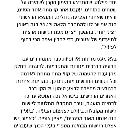
יחד פיילוט, שהתבצע במימון הקרן לשמירה על
שטחים פתוחים. עקבנו אחר קו מתח אחד מסוים,
וראינו שאחוזי הפגיעה גדולים. הממצא הראשוני
הזה אפשר לנו להתקדם הלאה ולטפל בזה באופן
רציני יותר. בהמשך ייצרנו מפת רגישות ארצית
לתיעדוף של אזורים, כדי להבין איפה הכי דחוף
לפעול".
בלא מעט מדינות אירופיות כבר מתמודדים עם
הבעיה בדרכים מגוונות ומתקדמות. לדוגמה, בחלק
מהן עברו להטמנה של קווי מתח מתחת לאדמה,
וכל הקווים החדשים מותקנים כך. במדינות אחרות
הרגולציה מחייבת לבצע סימון של הקו בכל
האזורים הרגישים. בישראל זכה הנושא עד כה
לבחינה מועטה, וטרם התקבלו החלטות ליישום
גישות מקובלות בעולם לצמצום הבעיה. "בעניין
הזה אנחנו מאוד מפגרים", מציין אופיר. "כאמור, יש
אצלנו רגישות מבחינת מספרי בעלי הכנף שעוברים