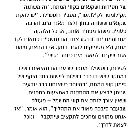
של חסידות ושקנאים בקווי המתח. "זה משתנה
מקילומטר לקילומטר", מסביר רוטשילד. "יש להקת
שקנאים ששוהה בתוך ולצד מאגר מים, והרבה
פעמים משהו מפחיד אותם, אז כל הלהקה
מתרוממת יחד וברגע אחד הם נחשפים פתאום לקו
מתח, ולא מספיקים להגיב בזמן. אז בהתאם, סימנו
אזור שקרוב למאגר מים כיותר רגיש״.
לסיכום, רוטשילד מספר שכעת הם נמצאים בשלב
במחקר שיש בו כבר בשלות ליישום רחב היקף של
סימון קווי המתח, "במיוחד כשאנחנו כבר יודעים
שניתן לבצע את ההתקנה באמצעות רחפנים,
ושאין צורך לנתק את קווי החשמל – פעולה
שבעבר סיבכה מאוד את התהליך״, הוא אומר. ״אז
אנחנו מקווים ומחכים לתקציב שיתקבל – ונוכל
לצאת לדרך".