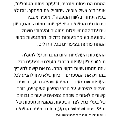
המתח הם פחות מוכרים, ובעיקר פחות מטופלים",
אומר ד"ר אשל אופיר, שהוביל את המחקר. "וזו לא
בעיה זניחה, בלשון המעטה״. אופיר מסביר
שבמובנים מסוימים היא אף יותר חמורה מהם, כיוון
שבניגוד להתחשמלות מחוטים ומעמודי חשמל,
שפוגעת בעיקר בעופות גדולים, ההתנגשות בקווי
המתח פוגעת בציפורים בכל הגדלים.
ההערכות העולמיות היום מדברות על למעלה
מ-100 מיליון עופות ברחבי העולם שנפגעים בכל
שנה מהתנגשויות בקווי מתח. גם אם קשה להעריך
במדויק את המספרים – כיוון שלא ניתן להגיע לכל
העופות שנפגעים – המידע שמצטבר עם השנים
מצליח להצביע על גורמי הסיכון העיקריים, רובם
קשורים לאזורים שבהם נמצאים שיעורים גבוהים
של בעלי כנף, לצד השפעות מקומיות נוספות של
תנאי שטח ושימושי קרקע, כמו גם מינים מסוימים
שמועדים יותר להתנגשויות.