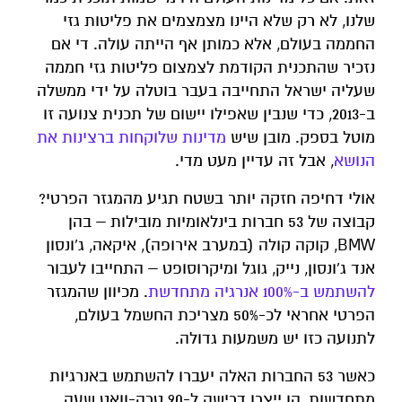
שלנו, לא רק שלא היינו מצמצמים את פליטות גזי
החממה בעולם, אלא כמותן אף הייתה עולה. די אם
נזכיר שהתכנית הקודמת לצמצום פליטות גזי חממה
שעליה ישראל התחייבה בעבר בוטלה על ידי ממשלה
ב-2013, כדי שנבין שאפילו יישום של תכנית צנועה זו
מוטל בספק. מובן שיש
מדינות שלוקחות ברצינות את
הנושא
, אבל זה עדיין מעט מדי.
אולי דחיפה חזקה יותר בשטח תגיע מהמגזר הפרטי?
קבוצה של 53 חברות בינלאומיות מובילות – בהן
BMW, קוקה קולה (במערב אירופה), איקאה, ג'ונסון
אנד ג'ונסון, נייק, גוגל ומיקרוסופט – התחייבו לעבור
להשתמש ב-100% אנרגיה מתחדשת
. מכיוון שהמגזר
הפרטי אחראי לכ-50% מצריכת החשמל בעולם,
לתנועה כזו יש משמעות גדולה.
כאשר 53 החברות האלה יעברו להשתמש באנרגיות
מתחדשות, הן ייצרו דרישה ל-90 טרה-וואט שעה