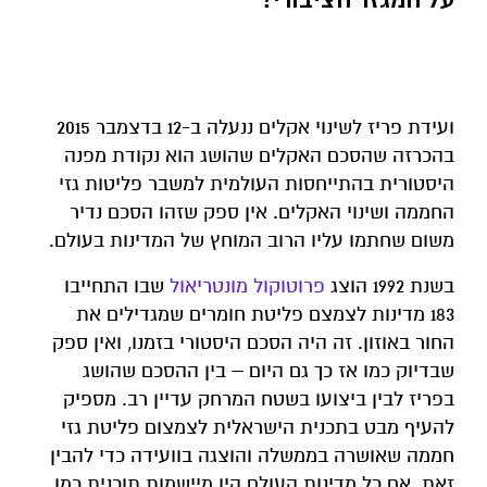
ועידת פריז לשינוי אקלים ננעלה ב-12 בדצמבר 2015
בהכרזה שהסכם האקלים שהושג הוא נקודת מפנה
היסטורית בהתייחסות העולמית למשבר פליטות גזי
החממה ושינוי האקלים. אין ספק שזהו הסכם נדיר
משום שחתמו עליו הרוב המוחץ של המדינות בעולם.
בשנת 1992 הוצג
פרוטוקול מונטריאול
שבו התחייבו
183 מדינות לצמצם פליטת חומרים שמגדילים את
החור באוזון. זה היה הסכם היסטורי בזמנו, ואין ספק
שבדיוק כמו אז כך גם היום – בין ההסכם שהושג
בפריז לבין ביצועו בשטח המרחק עדיין רב. מספיק
להעיף מבט בתכנית הישראלית לצמצום פליטת גזי
חממה שאושרה בממשלה והוצגה בוועידה כדי להבין
זאת. אם כל מדינות העולם היו מיישמות תוכנית כמו