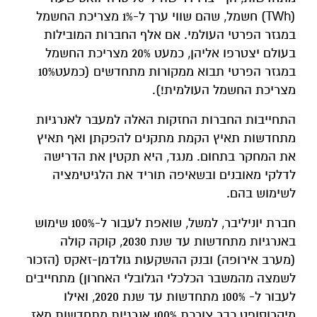
(TWh) חשמל, שהם שווי ערך ל-1% מצריכת החשמל
במגזר הפרטי העולמי. אם אלף החברות המובילות
בעולם יצטרפו אליהן, כמעט 20% מצריכת החשמל
במגזר הפרטי תבוא ממקורות מתחדשים (כמעט10%
מצריכת החשמל העולמית!).
התחייבות החברות החזקות האלה למעבר לאנרגיות
מתחדשות תאיץ הקמת מתקנים להפקתן ואף תאיץ
את המחקר בתחום. מנגד, היא תקטין את הדרישה
לדלקי מאובנים ובשאיפה תוריד את הלגיטימציה
לשימוש בהם.
חברת יוניליבר, למשל, שואפת לעבור ל-100% שימוש
באנרגיות מתחדשות עד שנת 2030, קוקה קולה
(מערב אירופה) ובנק ההשקעות גולדמן-זאקס (הזכור
לשמצה מהמשבר הכלכלי הגלובלי האחרון) מתחייבים
לעבור ל- 100% מתחדשות עד שנת 2020, ואילו
מיקרוסופט כבר צורכת 100% אנרגיות מתחדשות מאז