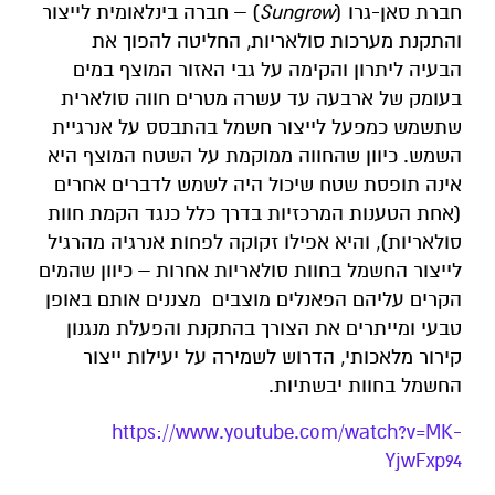
חברת סאן-גרו (
Sungrow
) – חברה בינלאומית לייצור
והתקנת מערכות סולאריות, החליטה להפוך את
הבעיה ליתרון והקימה על גבי האזור המוצף במים
בעומק של ארבעה עד עשרה מטרים חווה סולארית
שתשמש כמפעל לייצור חשמל בהתבסס על אנרגיית
השמש. כיוון שהחווה ממוקמת על השטח המוצף היא
אינה תופסת שטח שיכול היה לשמש לדברים אחרים
(אחת הטענות המרכזיות בדרך כלל כנגד הקמת חוות
סולאריות), והיא אפילו זקוקה לפחות אנרגיה מהרגיל
לייצור החשמל בחוות סולאריות אחרות – כיוון שהמים
הקרים עליהם הפאנלים מוצבים מצננים אותם באופן
טבעי ומייתרים את הצורך בהתקנת והפעלת מנגנון
קירור מלאכותי, הדרוש לשמירה על יעילות ייצור
החשמל בחוות יבשתיות.
https://www.youtube.com/watch?v=MK-
YjwFxp94