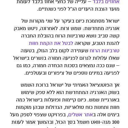
אחוזים בלבד
– עלייה של כחצי אחוז בלבד לעומת
מועד הצבת היעדים הנ"ל לפני כשנתיים.
ישראל מסתמכת כיום בעיקר על שני מקורות של
אנרגיה מתחדשת: שמש ורוח. לאחרונה, ניטש מאבק
קשה סביב נושא טורבינות הרוח בהובלת החברה
להגנת הטבע, שקראה
לבטל את הקמת חוות
טורבינות הרוח
שעתידה לקום בלב הגולן, בטענה
שאלו עלולות לגרום לפגיעה חמורה בנשרים בישראל
– שגם ככה נמצאים בסכנת הכחדה חמורה, כמו גם
לפגיעה במינים נוספים של ציפורים ובעטלפים.
אך הפוטנציאל האמיתי של ישראל ברוכת השמש
בשוק האנרגיה המתחדשת הוא ללא ספק שימוש
באנרגיית שמש. כיום קיימות ופועלות בישראל כמה
חוות ותחנות כוח סולאריות, הגדולות שבהן מוקמות
בימים אלה ב
אתר אשלים
, בפרויקט שצפוי לספק מעל
300 מגה-וואט חשמל בסך הכול, ובהמשך אמור לענות