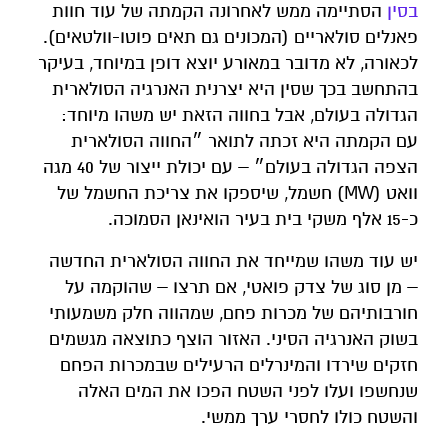
בסין
הסתיימה ממש לאחרונה הקמתה של עוד חוות
פאנלים סולאריים (המכונים גם תאים פוטו-וולטאים).
לכאורה, לא מדובר במאורע יוצא דופן במיוחד, בעיקר
בהתחשב בכך שסין היא יצרנית האנרגיה הסולארית
הגדולה בעולם, אבל בחווה הזאת יש משהו מיוחד:
עם הקמתה היא זכתה לתואר ״החווה הסולארית
הצפה הגדולה בעולם״ – עם יכולת ייצור של 40 מגה
וואט (MW) חשמל, שיספקו את צריכת החשמל של
כ-15 אלף משקי בית בעיר הואינאן הסמוכה.
יש עוד משהו שמייחד את החווה הסולארית החדשה
– מן סוג של צדק פואטי, אם תרצו – שהוקמה על
חורבותיהם של מכרות פחם, שמהווה חלק משמעותי
בשוק האנרגיה הסיני. האזור הוצף כתוצאה מגשמים
חזקים שירדו והמינרלים הרעילים שבמכרות הפחם
שנחשפו ועלו לפני השטח הפכו את המים האלה
והשטח כולו לחסרי ערך ממשי.