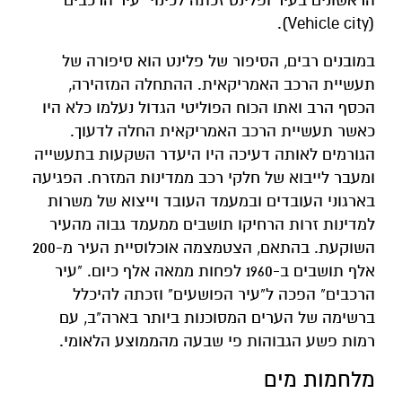
הראשונים בעיר ופלינט זכתה לכינוי "עיר הרכבים"
(Vehicle city).
במובנים רבים, הסיפור של פלינט הוא סיפורה של
תעשיית הרכב האמריקאית. ההתחלה המזהירה,
הכסף הרב ואתו הכוח הפוליטי הגדול נעלמו כלא היו
כאשר תעשיית הרכב האמריקאית החלה לדעוך.
הגורמים לאותה דעיכה היו היעדר השקעות בתעשייה
ומעבר לייבוא של חלקי רכב ממדינות המזרח. הפגיעה
בארגוני העובדים ובמעמד העובד וייצוא של משרות
למדינות זרות הרחיקו תושבים ממעמד גבוה מהעיר
השוקעת. בהתאם, הצטמצמה אוכלוסיית העיר מ-200
אלף תושבים ב-1960 לפחות ממאה אלף כיום. "עיר
הרכבים" הפכה ל"עיר הפושעים" וזכתה להיכלל
ברשימה של הערים המסוכנות ביותר בארה"ב, עם
רמות פשע הגבוהות פי שבעה מהממוצע הלאומי.
מלחמות מים