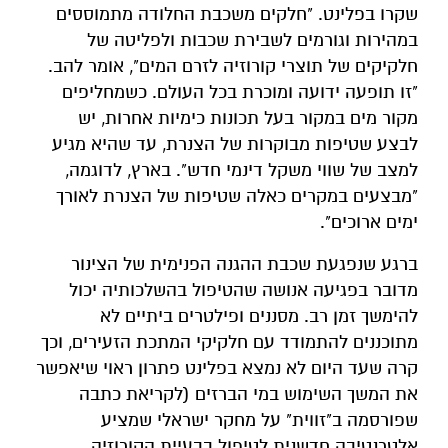
שקרו בפלינט. "חלקים משכבת החלודה מתמוססים
במהירות וגורמים לשבירת שכבות ולפליטה של
חלקיקים של תוצרי קורוזיה לזרם המים", אומר להב.
"זו תופעה ידועה ומוכרת בכל העולם. כשמחליפים
מקור מים במקור בעל תכונות כימיות אחרות, יש
לבצע שטיפות מבוקרות של הצנרת, עד שהיא מגיע
למצב של שווי משקל דינמי חדש". בארץ, לדוגמה,
"מבצעים במקרים כאלה שטיפות של הצנרת לאורך
ימים ארוכים".
ברגע שנפגעת שכבת ההגנה הפנימית של הצינור
מדובר בפגיעה אנושה שהטיפול בהשלכותיה יכול
להימשך זמן רב. מסננים ופילטרים ביתיים לא
מתוכננים להתמודד עם חלקיקי המתכת הזעירים, וכך
קרה שעד היום לא נמצא בפלינט פתרון ראוי שיאפשר
את המשך השימוש במי הברזים (לקריאת כתבה
שפורסמה ב"זווית" על מחקר ישראלי שמציע
אלטרנטיבה חדשנית לטיפול בבעיית הקורוזיה