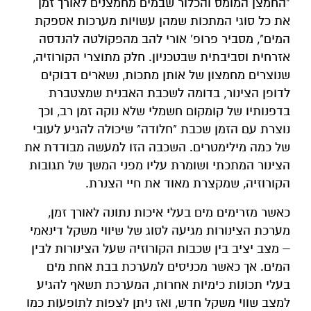
"החמצן המומס והכלור שבמים מחמצנים לאורך זמן
את כל סוגי המתכות שמהן עשויות מערכות אספקת
המים", מסביר פרופ' אורי להב מהפקולטה להנדסה
אזרחית וסביבתית שבטכניון. חלק מתוצרי הקורוזיה,
שנוצרים מחמצון של אותן מתכות, נשארים דבוקים
לדופן הצינור, בדומה לשכבת האבנית שמצטברת
בדפנותיו של קומקום חשמלי שלא נוקה זמן רב, וכך
נוצרת עם הזמן שכבת "חלודה" שיכולה להגיע לעובי
של כמה מילימטרים. השכבה הזו למעשה מבודדת את
הצינור המתכתי ושומרת עליו מפני המשך של תגובות
הקורוזיה, שמקצרת מאוד את חיי הצנרת.
כאשר מזרימים מים בעלי איכות נתונה לאורך זמן,
מערכת הצינורות מגיעה לסוג של שיווי משקל דינאמי
– מצב יציב בין שכבות הקורוזיה שעל הצינורות לבין
המים. אך כאשר מכניסים למערכת בבת אחת מים
בעלי תכונות כימיות אחרות, המערכת תשאף להגיע
למצב שווי משקל חדש, ואז ניתן לצפות לתופעות כמו