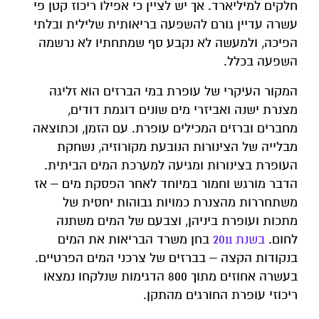
חלקים למיליארד. אך יש לציין כי אפילו ריכוז קטן פי
עשרה עדיין גורם להשפעה בריאותית שלילית ובלתי
הפיכה, ולמעשה לא נקבע סף שמתחתיו לא נרשמה
השפעה בכלל.
המקור העיקרי של עופרת במי הברזים הוא זליגה
מצנרת ישנה ואביזרי מים שונים דוגמת דודים,
מחברים וברזים המכילים עופרת. עם הזמן, וכתוצאה
מבלייה של הצינורות הנובעת מקורוזיה, נשחקת
העופרת בצינורות ומגיעה למערכת המים הביתית.
הדבר מורגש וחמור במיוחד לאחר הפסקת מים – אז
משתחררות מהצנרת כמויות גבוהות יחסית של
מתכות ועופרת ביניהן, וצבעם של המים משתנה
לחום.
בשנת 2011
בחן משרד הבריאות את המים
בנקודות הקצה – בברזים של צרכני המים הפרטיים.
בעשרה אחוזים מתוך 800 הדגימות שנלקחו נמצאו
ריכוזי עופרת החורגים מהתקן.