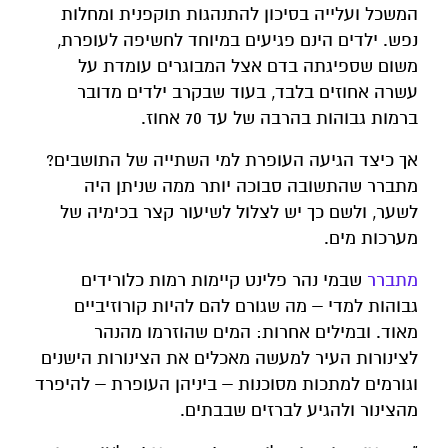
המשכל ועלייה בסיכון להתנהגות תוקפנית ומחלות
נפש. ילדים הינם פגיעים במיוחד לחשיפה לעופרת,
משום שספיגתה בדם אצל המבוגרים עומדת על
עשרה אחוזים בלבד, בעוד שבקרב ילדים מדובר
ברמות גבוהות בהרבה של עד 70 אחוז.
אך כיצד הגיעה העופרת למי השתייה של התושבים?
מתברר שהתשובה סבוכה יותר ממה שניתן היה
לשער, ולשם כך יש לצלול לשיעור קצר בכימיה של
מערכות מים.
מתברר
שבמי נהר פלינט קיימות רמות כלורידים
גבוהות למדי – מה שגורם להם להיות קורוזיביים
מאוד. ובמילים אחרות: המים שהוזרמו מהנהר
לצינורות העיר למעשה מאכלים את הצינורות הישנים
וגורמים למתכות מסוכנות – ביניהן העופרת – להיפרד
מהצינור ולהגיע לברזים שבבתים.