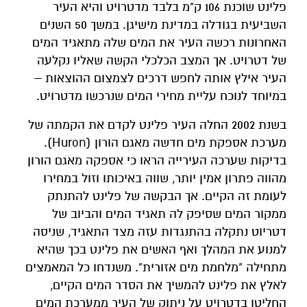
פלינט שוכנת 106 ק"מ בלבד מדטרויט והיא העיר
השביעית בגודלה במדינת מישיגן. במשך 50 השנים
האחרונות רכשה העיר את המים שלה מתאגיד המים
של דטרויט. אך המצב הכלכלי הקשה שאליו נקלעה
העיר אילץ אותה לחפש דרכים לצמצום ההוצאות –
במיוחד לנוכח עליית מחירי המים שנרכשו מדטרויט.
בשנת 2002 החלה העיר פלינט לקדם את הקמתה של
מערכת אספקת מים חדשה מאגם הורון (Huron).
בדיקות שערכה העירייה הראו כי אספקה מאגם הורון
מהווה פתרון אמין יותר, שווה באיכותו וזול במחירו
לעומת זה הקיים. אך הבקשה של פלינט להתנתק
ממקור המים שסיפק לה תאגיד המים והביוב של
דטריוט נתקלה בהתנגדות עזה מצד התאגיד, שניסה
למנוע את המהלך ואף האשים את פלינט בכך שהיא
מתחילה "מלחמת מים אזורית". משנדחו כל המאמצים
לאלץ את פלינט להמשיך את הסדר המים הקיים,
החליטו בדטרויט על ניתוק של העיר ממערכת המים