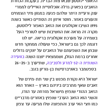
הלאומי ילוסטון שבארצות הברית. בעקבות הכחדת
הזאבים בפארק גדלה אוכלוסיית האיילים לממדי
ענק ורעיית היתר שלהם פגעה במגוון מיני הצמחים
והעצים באזור. חוסר איזון זה הסתיים כאשר בשנת
1995 השיבו אקולוגים את הזאב האפור לילוסטון.
מקרה זה מראה את החשיבות שיש לטורפי העל
בשמירה על מערכת אקולוגית בריאה. יש לנו
דוגמה לכך גם בישראל, כפי שעולה ממחקר חדש
שבחן את השפעתם של הזאבים על יונקים גדולים
אחרים ברמת הגולן, ושממצאיו יוצגו השנה
בוועידה
השנתית ה-52 למדע ולסביבה
, שתיערך ב-25–26
בספטמבר באוניברסיטת בן-גוריון בנגב.
ישראל היא נקודת מפגש בין שני תת-מינים של
זאבים שאף מתרבים ביניהם בארץ – האחד הוא
הזאב ההודי שנפוץ מישראל מזרחה עד הודו,
והשני הוא הזאב הערבי שנפוץ באזורים מדבריים
כמו חצי האי ערב והתפוצה שלו מגיעה עד צפון