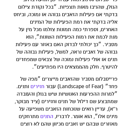
הגולן, שהניבו מאות תצפיות. ״בכל נקודת צילום
בדקתי אם פעילות הזאבים גבוהה או נמוכה, וביחס
אליה בדקתי את רמת הפעילות של המינים
האחרים, וספרתי כמה תמונות צולמו מכל מין על
מנת לכמת את רמות הפעילות השונות״, הוא
מסביר. ״כך יכולתי לבדוק האם באזור עם פעילות
גבוהה של זאבים נראה, למשל, פעילות גבוהה של
תנים או אולי פעילות נמוכה של צבאים שמפחדים
להיטרף. חלק מהממצאים היו מפתיעים״.
פרייסבלום מסביר שהזאבים מייצרים ״מפה של
פחד״ (Landscape of Fear) עבור
חזירים
ותנים.
״למרות ההפרעות האנושיות שיש בגולן והעובדה
שמתבצע שם דילול של תנים וחזירים (ציד מבוקר,
ר"א), עדיין רואים שנוכחות הזאבים משפיעה על
מינים אלו״, הוא אומר. לדבריו,
התנים
מתרחקים
מאזורים שבהם יש זאבים מכיוון שהם לא רוצים