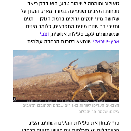
זואולוג ומומחה לשימור טבע, הוא בדק כיצד
נוכחות הזאבים משפיעה במורד מארג המזון על
שלושה מיני יונקים גדולים ברמת הגולן – תנים
וחזירי בר שהם מינים מתפרצים, כלומר מינים
שמשגשגים עקב פעילות אנושית,
וצבי
ארץ-ישראלי
שנמצא בסכנת הכחדה עולמית.
הצבאים העדיפו לשהות באזורים שבהם הסתובבו הזאבים.
צילום: שלמה פרייסבלום
כדי לבחון את פעילות המינים השונים, הציב
פרייסבלום 60 מצלמות עם חיישן תנועה ברחבי