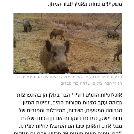
משקיעים פחות מאמץ עבור המזון.
טריפת חזירונים על ידי זאבים יכולה להאט את ההתפרצות של
חזירי הבר. צילום: שלמה פרייסבלום
אוכלוסיות התנים וחזירי הבר בגולן הן בהתפרצות
גבוהה עקב זמינות מקורות המים, זמינות המזון
הגבוהה ממטעים, משדות, ממזבלות ומפגרים של
חיות משק, כמו גם בעקבות אובדן הפחד שלהם
מבני אדם והאופן שבו הם הסתגלו לחיות לצידנו.
״הם אומנם מינים מוגנים אך מכיוון שהם גם מזיקים