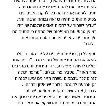
הכוללת של טורפי הצבאים, "בטוח" יותר לצבאים
להיות באזור עם להקת זאבים אחת שמרחיקה
תנים, לעומת אזור דומה בלי להקת זאבים שבו
צפיפות התנים תהיה כנראה גבוהה הרבה יותר.
״עדיף לשמור על להקות זאבים שלמות שיורידו
באופן טבעי את הצפיפות של התנים כי התנים הם
מין מתפרץ והזאבים מרסנים את ההתפרצות
שלהם״.
נוסף על כך, טריפת חזירונים על ידי זאבים יכולה
להאט את ההתפרצות של חזירי הבר. ״בשגר אחד
יכולים להיוולד אפילו עשרה חזירונים והם מתרבים
מהר מאוד״, מסביר פרייסבלום. ״טריפה יכולה
לגרום לכך שבמקום עשרה חזירונים יגיעו לבגרות
רק ארבעה לדוגמה, כלומר יש איזון ובקרה״.
לדבריו, אם למשל בתקופה מסוימת יש יותר
חזירונים מאשר עופרים, הזאבים יעדיפו לטרוף את
החזירונים כי מבחינתם זהו שיקול אנרגטי – הם