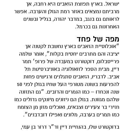
ישראל. בארץ תפוצת הזאבים היא רחבה, אך
מרביתם נמצאים באזור רמת הגולן והערבה. אפשר
לראותם גם בנגב, במדבר יהודה, בגליל ובשנים
האחרונות גם בכרמל.
מפה של פחד
״אוכלוסיית הזאבים בארץ נחשבת לקטנה אך
יציבה והם מתרבים יחסית בקלות״, אומר שלמה
פרייסבלום, דוקטורנט במעבדה של פרופ׳ תמר
דיין, מבית הספר לזואולוגיה באוניברסיטת תל
אביב. לדבריו, הזאבים סתגלנים ורגישים פחות
להפרעות בשונה מטורפי העל שחיו בגולן לפני 50
שנה ונכחדו – כמו הנמרים והדובים. ״גם התזונה
שלהם מגוונת. בגולן הם ניזונים מיונקים גדולים כמו
חזירי בר צעירים וצבאים, ואוכלים מזון מן הצומח
כמו תמרים בערבה, מלונים ואפילו דובדבנים״.
בדוקטורט שלו, בהנחיית דיין וד״ר דרור בן עמי,