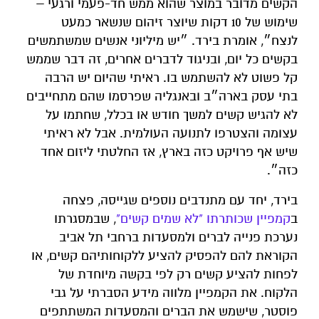
הקשים מדובר במוצר שהוא ממש חד-פעמי ורגעי –
שימוש של 10 דקות שיוצר זיהום שנשאר כמעט
לנצח״, אומרת בירד. ״יש מיליוני אנשים שמשתמשים
בקשים כל יום, ובניגוד לדברים אחרים, זה דבר שממש
קל פשוט לא להשתמש בו. ראיתי שהיום יש הרבה
בתי עסק בארה״ב ובאנגליה שפרסמו שהם מתחייבים
לא להגיש קשים למשך חודש או בכלל, שחתמו על
עצומה והצטרפו לתנועה העולמית. אבל לא ראיתי
שיש אף פרויקט כזה בארץ, אז החלטתי ליזום אחד
כזה״.
בירד, יחד עם מתנדבים נוספים שגייסה, פצחה
ב
קמפיין שכותרתו "לא שמים קשים"
, שבמסגרתו
נערכת פנייה לברים ולמסעדות ברחבי תל אביב
הקוראת להם להפסיק להציע ללקוחותיהם קשים, או
לפחות להציע קשים רק לפי בקשה מיוחדת של
הלקוח. את הקמפיין מלווה מידע הסברתי על גבי
פוסטר, שישמש את הברים והמסעדות המשתתפים