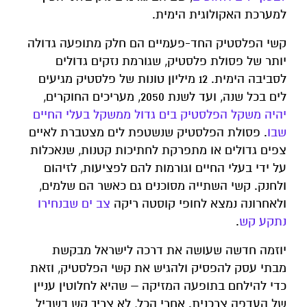
למערכת האקולוגית הימית.
קשי הפלסטיק החד-פעמיים הם חלק מתופעה גדולה
יותר של פסולת פלסטיק, שגורמת נזקים גדולים
לסביבה הימית. 12 מיליון טונות של פלסטיק מגיעים
לים בכל שנה, ועד לשנת 2050, מעריכים החוקרים,
יהיה משקל הפלסטיק בים גדול ממשקל בעלי החיים
שבו
. פסולת הפלסטיק שנשטפת לים מצטברת לאיים
צפים גדולים או מתפרקת לחתיכות קטנות, שנאכלות
על ידי בעלי החיים וגורמות להם לפציעות, לזיהום
ולחנק. קשי השתייה מסוכנים גם כאשר הם שלמים,
ולאחרונה נמצא לחופי קוסטה ריקה
צב ים שבנחירו
נתקע קש
.
יוזמה חדשה שעושה את דרכה לישראל מבקשת
מבתי עסק להפסיק ולהגיש את קשי הפלסטיק, וזאת
כדי להילחם בתופעה המזיקה – שהיא לחלוטין עניין
של העדפה צרכנית. אחרי הכל, לא צריך קש בשביל