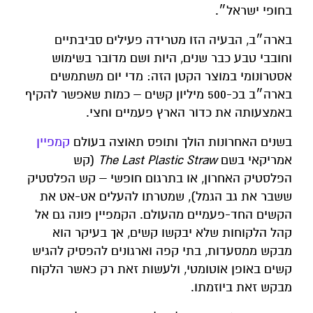
בחופי ישראל״.
בארה״ב, הבעיה הזו מטרידה פעילים סביבתיים
וחובבי טבע כבר שנים, היות ושם מדובר בשימוש
אסטרונומי במוצר הקטן הזה: מדי יום משתמשים
בארה״ב בכ-500 מיליון קשים – כמות שאפשר להקיף
באמצעותה את כדור הארץ פעמיים וחצי.
בשנים האחרונות הולך ותופס תאוצה בעולם
קמפיין
אמריקאי בשם
The Last Plastic Straw
(קש
הפלסטיק האחרון, או בתרגום חופשי – קש הפלסטיק
ששבר את גב הגמל), שמטרתו להעלים אט-אט את
הקשים החד-פעמיים מהעולם. הקמפיין פונה גם אל
קהל הלקוחות שלא יבקשו קשים, אך בעיקר הוא
מבקש ממסעדות, בתי קפה וארגונים להפסיק להגיש
קשים באופן אוטומטי, ולעשות זאת רק כאשר הלקוח
מבקש זאת ביוזמתו.