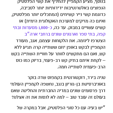
בנוסף, מציע הקמפיין להחליף את קשי הפלסטיק
הנפוצים באלטרנטיבות ידידותיות יותר לסביבה
,
כדוגמת קשי נייר קשיחים (המתכלים יותר מפלסטיק,
ואינם כה מזיקים למערכת האקולוגית הימית) או
קשים עשויים במבוק. עד כה,
כ-1,800 מסעדות ובתי
קפה, בתי ספר וארגונים שונים ברחבי ארה״ב
הצטרפו ליוזמה. את הלקוחות עצמם, אגב, מעודד
הקמפיין לבקש באופן יזום ששתייה קרה תגיע ללא
קש, ואם הם מתקשים לוותר על חוויית השתייה בקש
– לקחת איתם בתיק קש רב-פעמי, בדיוק כמו כוס
הרב-פעמית לשתייה חמה.
טניה בירד, דוקטורנטית בקמפוס שדה בוקר
באוניברסיטת בן-גוריון בנגב, נחשפה לקמפיין העולמי
דרך פרסומים שונים במדיה החברתית והחליטה שאם
בעולם זה עובד טוב – למה לא לנסות את זה אצלנו?
״יש בעיה עם כל סוגי הפלסטיק, אבל במקרה של