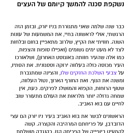
נשקפת סכנה להמשך קיומם של העצים
כבר שנה שלמה שאני מתגוררת בניו יורק, ובזמן הזה
הרגשתי, אולי לראשונה בחיי, את המשמעות של עונות
השנה. חוויתי את הקיץ, שלרוב מתאפיין בחום ובלחות
לצד לא מעט ימים גשומים (ואפילו סופות והצפות,
כמו אלה שהעיר חוותה באוגוסט האחרון), ושלאורכו
העיר מכוסה כולה בעלווה ירוקה וססגונית. את הסתיו,
על
צבעי השלכת החזקים שלו
, והצינה שמתגברת
ומשנה את הנוף. ואת החורף הארוך, נטול העלווה,
שטוף הרוחות, הקפוא והמושלג לפרקים. כעת, אין
שמחה גדולה יותר מלראות את העולם מתעורר שוב
לחיים עם בוא האביב.
הראשונים לבשר את בוא האביב בעיר ניו יורק הם עצי
הדובדבן, על פריחתם המרהיבה והקצרה. קשה
להמעיט ביופייה של הפריחה הזו. כהנגדה מושלמת