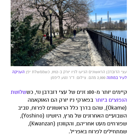
עצי הדובדבן הראשונים הגיעו לניו יורק ב-1912, כשממשלת יפן
העניקה
לעיר במתנה
2,000 מהם. צילום: ד"ר נטע ליפמן
קיימים יותר מ-100 זנים של עצי דובדבן נוי, כש
שלושת
הנפוצים
ביותר
בפארקי ניו יורק הם האוקאמה
(Okame), שהם בדרך כלל הראשונים לפרוח, סביב
השבועיים האחרונים של מרץ, היושינו (Yoshino),
שפורחים מעט אחריהם, והקוונזן (Kwanzan),
שמתחילים לפרוח באפריל.