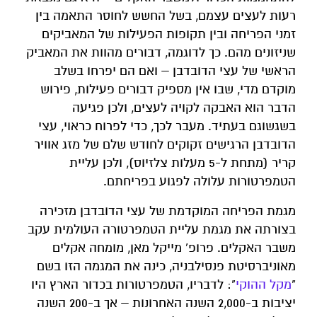
רעות לעצים עצמם, בשל החשש לחוסר התאמה בין
זמני הפריחה ובין תקופות הפעילות של המאביקים
שניזונים מהם. כך לדוגמה, דבורים מהוות את המאביק
הראשי של עצי הדובדבן – ואם הם יפרחו בשלב
מוקדם מדי, שבו אין מספיק דבורים פעילות, פירוש
הדבר הוא האבקה לקויה לעצים, ולכן פגיעה
בשגשוגם בעתיד. מעבר לכך, כדי לפרוח כראוי, עצי
הדובדבן הרגישים זקוקים לחודש שלם של מזג אוויר
קריר (מתחת ל-5 מעלות צלזיוס), ולכן עליית
הטמפרטורות עלולה לפגוע בפריחתם.
מגמת הפריחה המוקדמת של עצי הדובדבן מזכירה
בצורתה את מגמת עליית הטמפרטורה העולמית עקב
משבר האקלים. פרופ' מייקל מאן, מומחה אקלים
מאוניברסיטת פנסילבניה, כינה את המגמה הזו בשם
"
מקל
ההוקי
": לדבריו, הטמפרטורות בכדור הארץ היו
יציבות ב-2,000 השנה האחרונות – אך ב-200 השנה