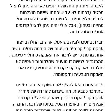
לאבקה. את הזן הזה של קרנפים לא יהיה ניתן להציל
מכליה (לפחות לא עד שיפתחו שיטות מוצלחות
לרבייה מלאכותית של חיות בר ויוחזרו להם שטחי
מחייה ובטחון), אבל אולי יהיה ניתן להציל קרנפים
אחרים מגורל דומה.
חברת ביוטכנולוגיה בסיאטל, ארה"ב, החלה בייצור
אבקת קרני קרנפים בשיטות של הנדסה גנטית. גישה
אחת גורסת כי יש למכור את האבקה כתחליף סינתטי.
המתנגדים לגישה זו טוענים שהלקוחות באסיה לא
יתלהבו מאבקת קרני קרנפים סינתטית, וירצו את
האבקה הטבעית ו"הקסומה".
גישה אחרת היא להציף את השוק באבקה מזויפת
שתימכר כטבעית, מה שיגרום להורדה של מחירי
אבקת קרני הקרנפים, כך שהביקוש לצייד קרנפים
אמיתיים יירד באופן דרמטי. בסופו של דבר, החברה
מתכננת לייצר קרניים שלמות, שמכילות חומר גנטי