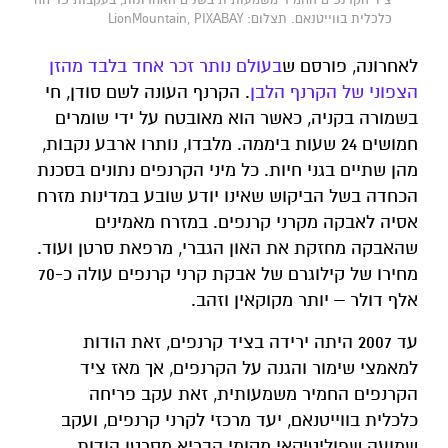
כלכלית בווייטנאם. תצלום: LionMountain, PIXABAY
לאחרונה, פורסם ש
בעולם נותר זכר אחד בלבד מהזן
הצפוני של הקרנף הלבן
. הקרנף העונה לשם סודן, חי
בשמורה בקניה, כאשר הוא מאובטח על ידי שומרים
חמושים 24 שעות ביממה. מלבדו, נותרו ארבע נקבות,
מהן שתיים בגני חיות. כל מיני הקרנפים נתונים בסכנת
הכחדה בשל הביקוש שאינו יודע שובע במדינות מזרח
אסיה לאבקה מקרני קרנפים. במזרח מאמינים
שהאבקה מחזקת את האון הגברי, מרפאת סרטן ועוד.
מחירו של קילוגרם של אבקת קרני קרנפים עולה כ-70
אלף דולר – יותר מקוקאין וזהב.
עד 2007 היתה ירידה בציד קרנפים, זאת הודות
למאמצי שימור והגנה על הקרנפים, אך מאז ציד
הקרנפים החמיר משמעותית, זאת עקב פריחה
כלכלית בווייטנאם, יעד מרכזי לקרני קרנפים, ועקב
שמועה שפוליטיקאי מקומי הבריא מסרטן הודות