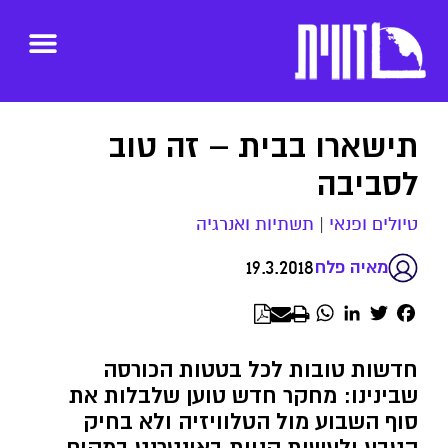
תישארו בבית – זה טוב
לסביבה
טיולים ופנאי
|
תשתיות ואנרגיה
19.3.2018
מאיה פלח
WhatsApp
LinkedIn
Twitter
Facebook
חדשות טובות לכל בטטות הכורסה
שבינינו: מחקר חדש טוען שלבלות את
סוף השבוע מול הטלוויזיה ולא בחיק
הטבע ולעשות קניות באינטרנט במקום