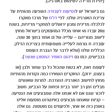
(יחידת מדידה לשימוש באנרגיה).
גם בישראל יש ל
נסיעות לעבודה
השפעה מהותית על
צריכת האנרגיה שלנו: לפי
דו"ח
של מרכז מאקרו
לכלכלה מדינית ומכון ירושלים למחקרי מדיניות, בשנת
2011 עבדו 45 אחוז מכלל המועסקים בישראל מחוץ
לישוב מגוריהם – עלייה של 13 אחוז בתוך 30 שנה.
עובדה זו גורמת לעלייה משמעותית בצריכת הדלק
הכללית שלנו (שלא לדבר על הגברת העומס
בכבישים, כמו גם
זיהום האוויר המסוכן שנוצר
).
לעומת זאת, לא בטוח שהכול כל כך שחור ולבן (או
בעצם, ירוק). החוקרים השאירו כמה נקודות מהותיות
מחוץ לחישוב האנרגיה הנצרכת: למרות שאנשים
מבלים זמן רב יותר בבית ופחות על הכביש, חשוב
לזכור שגם אם לא אנחנו אלה שמבצעים את הנסיעה
– קניות שאנחנו מבצעים באינטרנט מוסעות אלינו
באופן כזה או אחר, ולפעמים גם מוטסות. גם אלה