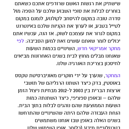
שישתיק את רגשות האשם שרודפים אתכם כשאתם
בוחרים לבלות את סופי השבוע שלכם על הספה מול
סדרה טובה במקום להיסחב לקולנוע, לנמנם במקום
לטייל בטבע, או לערוך את הקניות שלכם באינטרנט
במקום לגרור את עצמכם לשוק. אז הנה, עכשיו אתם
יכולים לומר שאתם עושים זאת למען הסביבה:
לפי
מחקר אמריקאי חדש
, השינויים בכמות השעות
שאנחנו מבלים מחוץ לבית בשנים האחרונות מביאים
לחיסכון בצריכת האנרגיה שלנו.
המחקר
, שנערך על ידי חוקרים מאוניברסיטת טקסס
באוסטין, בדק כיצד השתנו הרגליהם של תושבי
ארצות הברית בין 2003 ל-2012 מבחינת ניצול הזמן
שלהם – ובאופן ספציפי, כיצד השתנתה כמות
השעות הממוצעת שהם נוהגים לבלות בתוך הבית.
הנחת העבודה שלהם היתה שהשינויים שהתרחשו
בשנים האלה באופן שבו אנחנו משתמשים
בטכנולוגיית מידע (כלומר, אופן השימוש שלנו