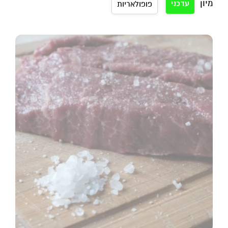
מיון
עדכני
פופולאריות