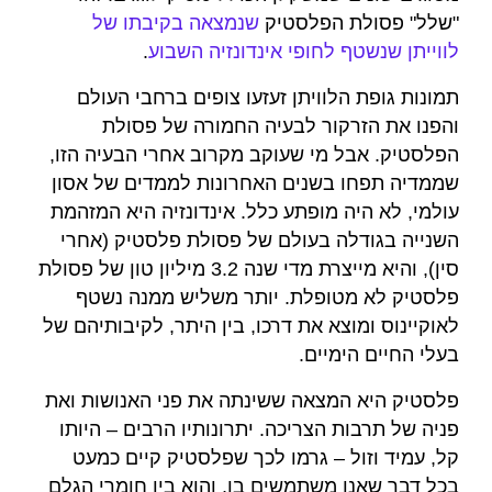
"שלל" פסולת הפלסטיק
שנמצאה בקיבתו של
לווייתן שנשטף לחופי אינדונזיה השבוע
.
תמונות גופת הלוויתן זעזעו צופים ברחבי העולם
והפנו את הזרקור לבעיה החמורה של פסולת
הפלסטיק. אבל מי שעוקב מקרוב אחרי הבעיה הזו,
שממדיה תפחו בשנים האחרונות לממדים של אסון
עולמי, לא היה מופתע כלל. אינדונזיה היא המזהמת
השנייה בגודלה בעולם של פסולת פלסטיק (אחרי
סין), והיא מייצרת מדי שנה 3.2 מיליון טון של פסולת
פלסטיק לא מטופלת. יותר משליש ממנה נשטף
לאוקיינוס ומוצא את דרכו, בין היתר, לקיבותיהם של
בעלי החיים הימיים.
פלסטיק היא המצאה ששינתה את פני האנושות ואת
פניה של תרבות הצריכה. יתרונותיו הרבים – היותו
קל, עמיד וזול – גרמו לכך שפלסטיק קיים כמעט
בכל דבר שאנו משתמשים בו, והוא בין חומרי הגלם