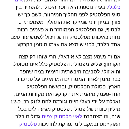
כלכלי
. בעיה נוספת היא חוסר היכולת להפריד בין
סוגי הפלסטיק לפני תהליך המיחזור. לשם כך יש
צורך במיון ידני שמייקר את התהליך משמעותית.
לבסוף, גם הפלסטיק הממוחזר הוא פעמים רבות
נחות באיכותו מפלסטיק חדש, ויכול לשמש עוד פעם
אחד בלבד, לפני שימצא את עצמו מוטמן בקרקע.
אם זה נשמע מצב לא אידאלי, הרי שזהו רק קצה
הקרחון; שליש מפסולת הפלסטיק כלל אינו מטופל,
והוא זולג לסביבה היבשתית והימית במה שהפך
כבר מזמן לאחד המטרדים המדאיגים על פני כדור
הארץ. פסולת הפלסטיק, ובראשה הפלסטיק
החד-פעמי, מזהמת את הקרקע ואת מקורות המים,
נאכלת על ידי בעלי חיים וגורמת להם לנזק רב. כ-12
מיליון טונות של פסולת פלסטיק מגיעה לים בכל
שנה, וזו מצטברת
לאיי פלסטיק צפים
גדולים בלב
האוקיינוס ובמקביל מתפרקת לחתיכות
פלסטיק