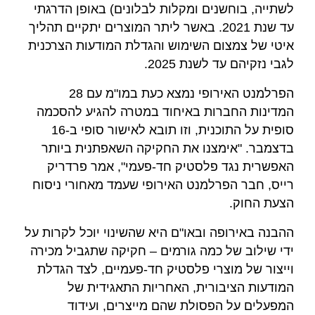
לשתייה, בוחשנים ומקלות לבלונים) באופן הדרגתי
עד שנת 2021. באשר ליתר המוצרים יתקיים תהליך
איטי של צמצום השימוש והגדלת המודעות הצרכנית
לגבי נזקיהם עד לשנת 2025.
הפרלמנט האירופי נמצא כעת במו"מ עם 28
המדינות החברות באיחוד במטרה להגיע להסכמה
סופית על התוכנית, וזו תובא לאישור סופי ב-16
בדצמבר. "אימצנו את החקיקה השאפתנית ביותר
האפשרית נגד פלסטיק חד-פעמי", אמר פרדריק
רייס, חבר הפרלמנט האירופי שעמד מאחורי ניסוח
הצעת החוק.
ההבנה באירופה ובאו"ם היא שהשינוי יוכל לקרות על
ידי שילוב של כמה גורמים – חקיקה שתגביל מכירה
וייצור של מוצרי פלסטיק חד-פעמיים, לצד הגדלת
המודעות הציבורית, האחריות התאגידית של
המפעלים על הפסולת שהם מייצרים, ועידוד