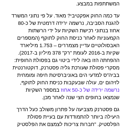
המשתתפות במבצע.
עד כמה החוק אפקטיבי? מאוד. על פי נתוני המשרד
להגנת הסביבה, נרשמה ירידה דרמטית של כ-80
אחוז בנתוני רכישת השקיות על ידי הרשתות
הקמעוניות לאחר כניסת החוק לתוקף (המספרים
האבסולוטיים עדיין מצמררים – 1.753 מיליארד
שקיות ב-2016 לעומת "רק" 378 מיליון ב-2017).
ההפחתה הזו באה לידי ביטוי גם בפסולת החופית:
מסקרי פסולת שעורכת גליה פסטרנק, דוקטורנטית
בביה"ס למדעי הים באוניברסיטת חיפה ומומחית
לזיהום ים, עולה שבעקבות כניסת החוק לתוקף,
נרשמה ירידה של כ-50 אחוז
במספר השקיות
שנמצאו בחופים חצי שנה לאחר מכן.
גם פסטרנק מצביעה על פתרון משולב כעל הדרך
היעילה ביותר להתמודדות עם בעיית פסולת
הפלסטיק. "חברות צריכות לצמצם את הפלסטיק