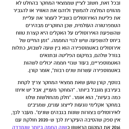
ובכל זאת, חשוב לציין שממצאי המחקר בהחלט לא
מהווים המלצה להמשיך ולזהם את האוויר או להגביר
את פליטת האירוסולים בשביל לעצור את עליית
הטמפרטורה העולמית, שכן החוקרים מבהירים
שהשפעת האירוסולים על האקלים היא קצרת טווח
ביחס להשפעה שיש לגזי החממה. "זמן החיים של
אירוסולים באטמוספירה הוא בין שעה לשבוע, כתלות
בגודל שלהם, במיקום הפליטה ובתנאים
האטמוספריים, בעוד שגזי חממה יכולים לשהות
באטמוספירה עשרות שנים רבות", אומר קורן.
בנוסף, קורן טוען שאת ממצאי המחקר צריך לקחת
בעירבון מוגבל ביותר. "המחקר מעניין, אבל יש איתו
כמה בעיות", הוא אומר. "חלק מהחולשות שלנו
במחקר אקלימי נוגעות לייצוג עננים, שמגיבים
לאירוסולים בצורות שונות בגבהים שונים". מעבר לכך,
אין ספק שהסיבה העיקרית לכך ש-2020 חולקת עם
2016 את המקום הראשון כ
שנה החמה ביותר שנמדדה