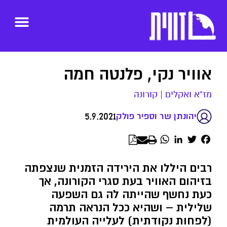
אוויר נקי, פלנטה חמה
מז"א ואקלים
|
קורונה
5.9.2021
יהונתן שר וספיר פולק
WhatsApp
LinkedIn
Twitter
Facebook
רבים היללו את הירידה הזמנית שנצפתה
בזיהום האוויר בעת סגרי הקורונה, אך
כעת נחשף שהייתה לה גם השפעה
שלילית – ושהיא ככל הנראה תרמה
(לפחות נקודתית) לעלייה העולמית