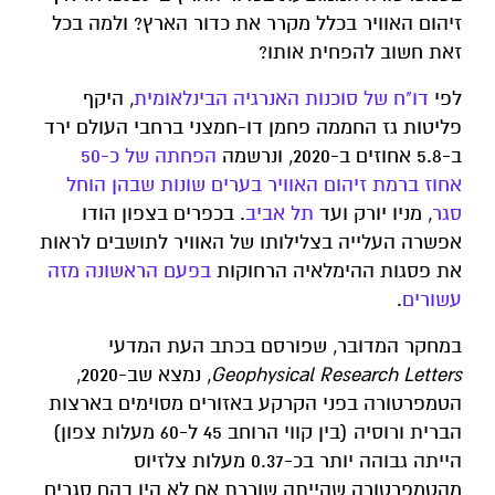
זיהום האוויר בכלל מקרר את כדור הארץ? ולמה בכל
זאת חשוב להפחית אותו?
לפי
דו"ח של סוכנות האנרגיה הבינלאומית
, היקף
פליטות גז החממה פחמן דו-חמצני ברחבי העולם ירד
ב-5.8 אחוזים ב-2020, ונרשמה
הפחתה של כ-50
אחוז ברמת זיהום האוויר בערים שונות שבהן הוחל
סגר
, מניו יורק ועד
תל אביב
. בכפרים בצפון הודו
אפשרה העלייה בצלילותו של האוויר לתושבים לראות
את פסגות ההימלאיה הרחוקות
בפעם הראשונה מזה
עשורים
.
במחקר המדובר, שפורסם בכתב העת המדעי
Geophysical Research Letters
, נמצא שב-2020,
הטמפרטורה בפני הקרקע באזורים מסוימים בארצות
הברית ורוסיה (בין קווי הרוחב 45 ל-60 מעלות צפון)
הייתה גבוהה יותר בכ-0.37 מעלות צלזיוס
מהטמפרטורה שהייתה שוררת אם לא היו בהם סגרים