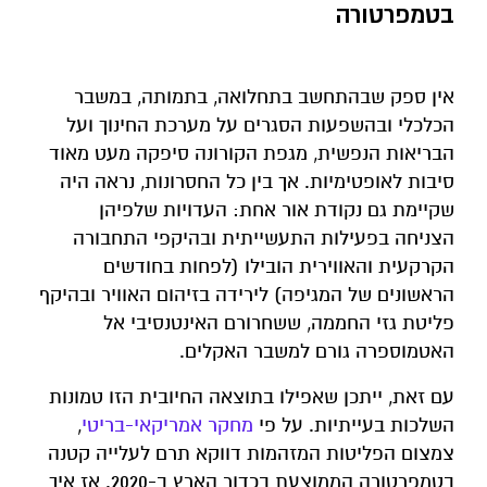
בטמפרטורה
אין ספק שבהתחשב בתחלואה, בתמותה, במשבר
הכלכלי ובהשפעות הסגרים על מערכת החינוך ועל
הבריאות הנפשית, מגפת הקורונה סיפקה מעט מאוד
סיבות לאופטימיות. אך בין כל החסרונות, נראה היה
שקיימת גם נקודת אור אחת: העדויות שלפיהן
הצניחה בפעילות התעשייתית ובהיקפי התחבורה
הקרקעית והאווירית הובילו (לפחות בחודשים
הראשונים של המגיפה) לירידה בזיהום האוויר ובהיקף
פליטת גזי החממה, ששחרורם האינטנסיבי אל
האטמוספרה גורם למשבר האקלים.
עם זאת, ייתכן שאפילו בתוצאה החיובית הזו טמונות
השלכות בעייתיות. על פי
מחקר אמריקאי-בריטי
,
צמצום הפליטות המזהמות דווקא תרם לעלייה קטנה
בטמפרטורה הממוצעת בכדור הארץ ב-2020. אז איך