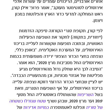
אזורים אורבניים, הריכוזים עומדים על עשרות אלפי
אירוסולים לסנטימטר מעוקב", אומר פרופ' אילן קורן,
ראש המחלקה למדעי כדור הארץ והפלנטות במכון
ויצמן.
לפי קורן, תקופת סגרי הקורונה סיפקה הזדמנות
(ייחודית, בתקווה) לחקור את השפעת הפעילות
האנושית, ובתוכה תופעות שקשורות לעלייה בריכוז
האירוסולים, על המערכת האקלימית. "באופן כללי,
נצפתה בחצי הכדור הצפוני ירידה משמעותית בכמות
האירוסולים החל מסביבות מרץ 2020", הוא אומר.
"הסיבה לכך היא שחלק גדול מהאירוסולים מגיע
מפליטות של אגזוזי מכוניות, וכן מהתעשייה הכבדה".
יש לציין שבחצי הכדור הדרומי דווקא נצפתה עלייה
בריכוז האירוסולים, על אף השפעות הסגרים, וזאת
בשל
השריפות
שהשתוללו באוסטרליה החל מסוף
2019 ועד מרץ 2020, שבהן נשרף
שטח שגודלו כשטחה
של סוריה
ונפלטו לאטמוספרה
כמויות אדירות
של