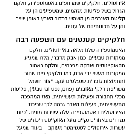
אירוסולים: חלקיקים שמרחפים באטמוספירה, חלקם
הגדול בשל פליטות מזהמים, שמשפיעים הן על
קליטת האנרגיה מן השמש בכדור הארץ באופן ישיר
והן על תכונותיהם של עננים.
חלקיקים קטנטנים עם השפעה רבה
האטמוספירה שלנו מלאה באירוסולים: חלקם
ממקורות טבעיים, כגון אבק מדברי, מלח שמגיע
מהאוקיינוסים ואבקה מפרחים, וחלקם כאמור
ממקורות מעשי ידי אדם, כמו חלקיקי פיח שחור
ותחמוצות גופרית שנפלטים עקב ייצור חשמל
משריפת דלקי מאובנים (פחם, נפט וגז טבעי), פליטות
מכלי תחבורה ופעילות תעשייתית. מאז המהפכה
התעשייתית, פעילות האדם גרמה לכך שריכוז
האירוסולים באטמוספירה עלה עשרות מונים. "כיום
נמדדים באזורים נקיים מעל האוקיינוס ריכוזים של
עשרות אירוסולים לסנטימטר מעוקב – בעוד שמעל