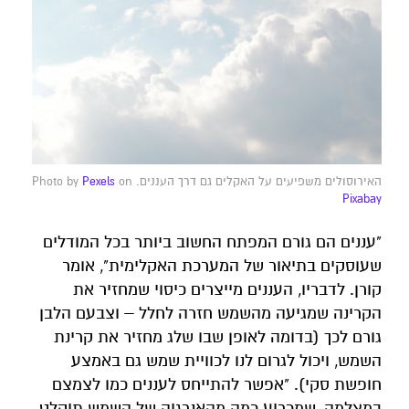
האירוסולים משפיעים על האקלים גם דרך העננים. Photo by
on
Pexels
Pixabay
"עננים הם גורם המפתח החשוב ביותר בכל המודלים
שעוסקים בתיאור של המערכת האקלימית", אומר
קורן. לדבריו, העננים מייצרים כיסוי שמחזיר את
הקרינה שמגיעה מהשמש חזרה לחלל – וצבעם הלבן
גורם לכך (בדומה לאופן שבו שלג מחזיר את קרינת
השמש, ויכול לגרום לנו לכוויית שמש גם באמצע
חופשת סקי). "אפשר להתייחס לעננים כמו לצמצם
במצלמה, שמכריע כמה מהאנרגיה של השמש תיקלט