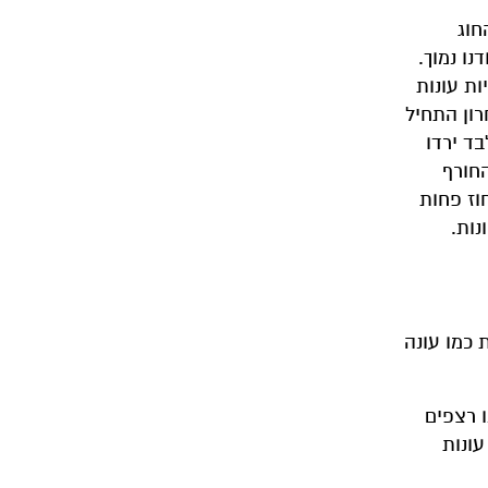
חוג
ו נמוך.
ות עונות
רון התחיל
בד ירדו
החורף
מרשימות יסתיים בקול ענות חלושה. בכפר הירוק ירדו בחודש ינואר רק 55 מ״מ – 83 אחוז פחות
ות.
 כמו עונה
ו רצפים
עונות