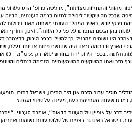
יפור מהותי והתחזיות מצוינות״, מדגישה פרופ׳ הדס סערוני מה
יפה שבכל מה שקשור ליכולת לחזות ברמה העונתית, הדיוק עודנ
הם פרקי יובש, כאשר המהלך העונתי משתנה מאוד ויכולות להי
עונות בהן הגשם מתפרש על פני כל העונה״. ואכן, החורף האח
דצמבר היו גשומים מהרגיל. כך למשל, בכפר הירוק, בדצמבר בל
רכז הארץ ובדרומה נראה היה שהגשם פחות או יותר נעלם, וש
שהתחיל בסופות ברקים ורעמים 
ף חזר ואתו המשקעים המשמעותיים, הזרימה בנחלים והשטפונ
ם חוזים עבור מזרח אגן הים התיכון, וישראל בתוכו, תופעות
, כמו זו שעתה מסתיימת כעת, מעידה על שינוי מגמה?
דים דבר על אופיין של העונות הבאות״, אומרת סערוני. ״ייתכנ
בר, בישראל ראינו גם רצפים של שלוש עונות גשומות ואחריהן 