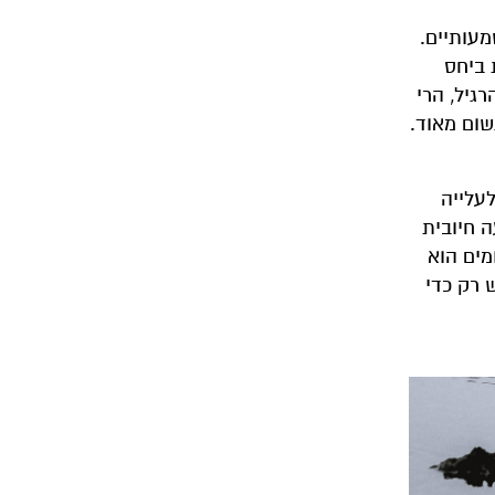
2) ניתן לראות הבדלים משמעותיים.
ת ביחס
גיל, הרי
 גשום מאוד.
עלייה
תה גם השפעה חיובית
מים הוא
 רק כדי