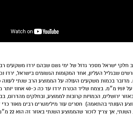
יר לנו שוב ש-2019 סיפקה לנו ברוב חלקי ישראל מספר גדול של ימי גשם שבהם ירדו משקעים ר
 מדובר בכמות משקעים העולה על הממוצע הרב שנתי לעונה כ
באזור זה (הכולל את גשמי האביב שעוד לפנינו), ושעומד על 959 מ״מ. בצ
מאידך, באזור ירושלים, הכמויות קרובות לממוצע, ובחלקים מהדרום, ב
נגב המערבי (עם 67, 66 ו-53 אחוז מהמוצע העונתי בהתאמה) חסרים עוד מילימטרים רבים מאוד כ
לממוצע. באילת כמות המשקעים עברה כבר את 