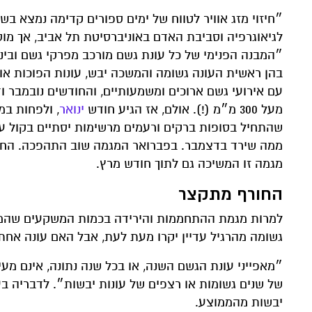
״חיזוי מזג אוויר לטווח של ימים ספורים קדימה נמצא בש
לגיאוגרפיה וסביבת האדם באוניברסיטת תל אביב, אך מוס
״המבנה הפנימי של כל עונת גשם מורכב מפרקי גשם וביני
בהן ראשית העונה גשומה והמשכה יבש, עונות הפוכות או 
עם אירועי גשם ארוכים ומשמעותיים, והחודשים נובמבר ו
מעל 300 מ״מ (!). אולם, אז הגיע חודש
ינואר
, ולפחות במ
ממה שירד בדצמבר. בפברואר המגמה שוב התהפכה. החור
מגמה זו המשיכה גם לתוך חודש מרץ.
החורף מתקצר
למרות מגמת ההתחממות והירידה בכמות המשקעים שהמודלי
גשומה מהרגיל עדיין יקרו מעת לעת, אבל האם עונה אחת
״מאפייני עונת הגשם השנה, או בכל שנה נתונה, אינם מעי
של שנים גשומות או רצפים של עונות יבשות״. לדבריה בע
יבשות מהממוצע.