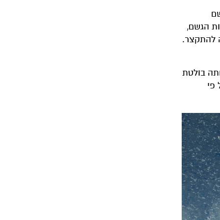
שם
יות הגשם,
ה להתקצר.
חתה בולטת
 פי