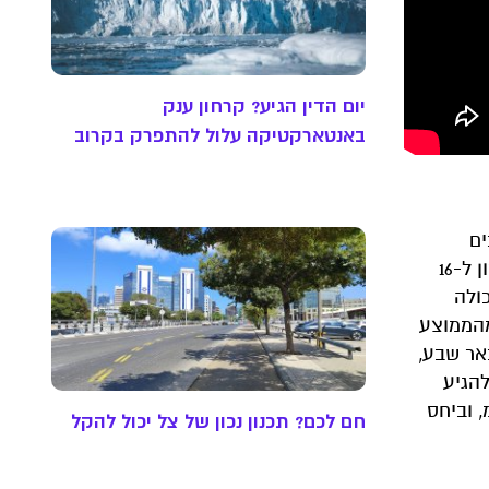
יום הדין הגיע? קרחון ענק
באנטארקטיקה עלול להתפרק בקרוב
בים
בכמויות שעברו את הממוצע השנתי. כך למשל, במצפה חרשים שבגליל העליון, אחד המקומות הגשומים בישראל, ירדו נכון ל-16
ולה
מח שליד הכנרת ירדו עד כה כ-40 אחוז יותר מהממוצע
באר שבע,
די להגיע
הממוצע השנתי, אך צריך לזכור שהממוצע השנתי באזור זה הוא 22 מ״מ, וביחס
חם לכם? תכנון נכון של צל יכול להקל