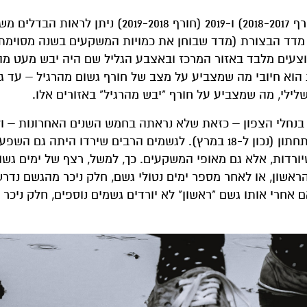
כאשר משווים בין מפות מדד הבצורת של השנים 2018 (חורף 2018-2017) ו-2019 (חורף 019-2018
 של ישראל מדד הבצורת (מדד שבוחן את כמויות המשקעים בשנה מסוימ
עים מלבד באזור המרכז ובאצבע הגליל שם היה יבש מעט מהר
ה, מדד הבצורת הוא חיובי מה שמצביע על מצב של חורף גשום מהרגיל – עד
לילי, מה שמצביע על חורף "יבש מהרגיל" באזורים אלו.
בנחלי הצפון – כזאת שלא נראתה בחמש השנים האחרונות – ול
משמעותית במפלס הכנרת אל 65 ס"מ מעל לקו האדום התחתון (נכון ל-18 במרץ). לגשמים הרבים שירדו הי
רדות, אלא גם מאופי המשקעים. כך, למשל, רצף של ימים גשו
ראשון, או לאחר מספר ימים נטולי גשם, חלק ניכר מהגשם נדרש
אחרי אותו גשם "ראשון" לא יורדים גשמים נוספים, חלק ניכר