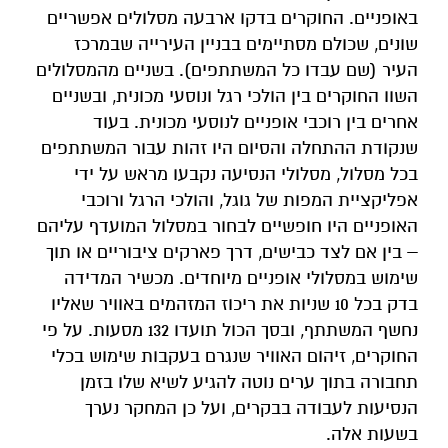
באופניים. החוקרים בדקו ארבעה מסלולים אפשריים
שונים, שכולם מסתיימים בבניין העירייה שבמרכז
העיר (שם עבדו כל המשתתפים). בשניים מהמסלולים
השוו החוקרים בין הולכי רגל ונוסעי מכונית, ובשניים
אחרים בין רוכבי אופניים לנוסעי מכונית. בעוד
שנקודת ההתחלה והסיום היו זהות עבור המשתתפים
בכל מסלול, מסלולי הנסיעה נקבעו מראש על ידי
אפליקציית המפות של גוגל, והולכי הרגל ורוכבי
האופניים היו חופשיים לבחור במסלול המועדף עליהם
– בין אם לצד כבישים, דרך פארקים ציבוריים או תוך
שימוש במסלולי אופניים מיוחדים. מכשיר המדידה
בדק בכל 10 שניות את ריכוז המזהמים באוויר שאליו
נחשף המשתתף, ובסך הכול תועדו 132 מסעות. על פי
החוקרים, זיהום האוויר שנגרם בעקבות שימוש בכלי
תחבורה בתוך ערים נוטה להגיע לשיא שלו בזמן
הנסיעות לעבודה בבקרים, ועל כן המחקר נערך
בשעות אלה.