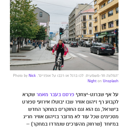
"המלצה חד-משמעית: לכו ברגל או רכבו על אופניים". Photo by
Nick
Night
on
Unsplash
על אף שברנט-יצחקי
פרסם בעבר מאמר
שקרא
לקבוע רף זיהום אוויר שבו יבוטלו אירועי ספורט
בישראל, גם הוא וגם החוקרים במחקר החדש
מסכימים שכל עוד לא מדובר בזיהום אוויר חריג
במיוחד (שרחוק מהערכים שנמדדו במחקר) –