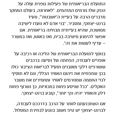
התועלת הבריאותית של פעילות גופנית עולה על
הנזק שלו גורמים המזהמים. "לאחרונה, בעולם המחקר
מדברים הרבה על בעיית ה'יושבנות'", מעיד
ברנט-יצחקי, ומסביר. "בני אדם לא נועדו לישיבה
ממושכת, שהיא בעייתית מבחינה בריאותית. אם
אפשר להימנע מישיבה בבית, ואז באוטו, ואז במשרד
– עדיף לעשות את זה".
בנוסף לתועלת הבריאותית של הליכה או רכיבה על
אופניים לעבודה, הפחתה של נסיעה ברכבים
ששורפים דלקי מאובנים תועיל לבריאות הציבור כולו
בכך שתפחית את זיהום האוויר הכללי, וגם לא תוסיף
לגזי החממה שמוזרמים לאוויר ומחמירים את משבר
האקלים. "ככל שניסע פחות במכוניות, כך נשרוף פחות
דלק והאוויר יהיה נקי יותר", קובע ברנט-יצחקי.
אם השתכנעתם לוותר על הרכב בדרככם לעבודה,
לברנט-יצחקי יש טיפ חשוב בנוגע לבחירת המסלול.