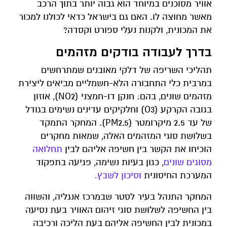
אוויר מסוכנים במיוחד הוא גבוה יותר בתוך הרכב
מאשר מחוצה לו. האם גם בישראל כדאי לכולנו למכור
את המכונית, ולקנות נעלי ספורט וקסדה?
בדרך לעבודה בודקים מזהמים
תהליכי השריפה של דלקי מאובנים שמתרחשים
במרבית כלי התחבורה הלא-חשמליים מביאים ליצירת
מזהמים שונים, בהם: חנקן דו-חמצני (NO2), אוזון
בגובה הקרקע (O3) וחלקיקים עדינים נשימים בגודל
של עד 2.5 מיקרומטר (PM2.5). המחקר התמקד
בשלושת סוגי המזהמים האלה, שמאות מחקרים
הוכיחו את הקשר בין חשיפה אליהם לבין
תחלואה
מסוגים שונים
, כגון בעיות נשימה, פגיעה בתפקוד
המערכת החיסונית
וסיכון לשבץ.
המחקר התנהל בעיר לסטר שבמרכז אנגליה, והשווה
בין החשיפה לשלושת סוגי זיהום האוויר בעת נסיעה
במכונית לבין החשיפה אליהם בעת הליכה ורכיבה