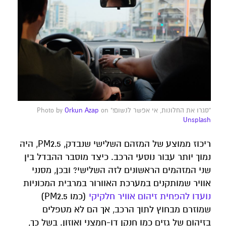
"סגרו את החלונות, אי אפשר לנשום!" Photo by
on
Orkun Azap
Unsplash
ריכוז ממוצע של המזהם השלישי שנבדק, PM2.5, היה
נמוך יותר עבור נוסעי הרכב. כיצד מוסבר ההבדל בין
שני המזהמים הראשונים לזה השלישי? ובכן, מסנני
אוויר שמותקנים במערכת האוורור במרבית המכוניות
נועדו להפחית זיהום אוויר חלקיקי
(כמו PM2.5)
שמוזרם מבחוץ לתוך הרכב, אך הם לא מטפלים
בזיהום של גזים כמו חנקן דו-חמצני ואוזון. בשל כך,