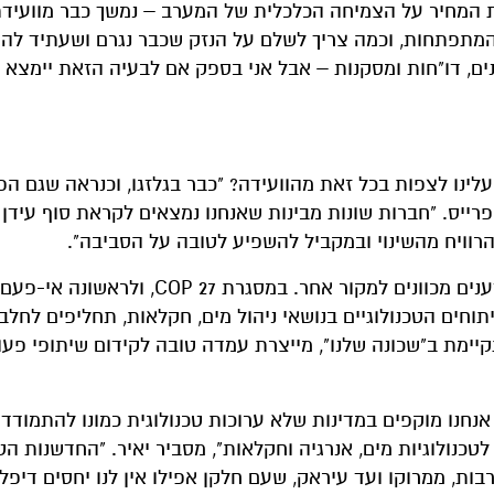
המחיר על הצמיחה הכלכלית של המערב – נמשך כבר מוועידת 
שלם למדינות המתפתחות, וכמה צריך לשלם על הנזק שכבר נגרם ושעתיד לה
נים, דו"חות ומסקנות – אבל אני בספק אם לבעיה הזאת יימצא 
עלינו לצפות בכל זאת מהוועידה? "כבר בגלזגו, וכנראה שגם ה
רייס. "חברות שונות מבינות שאנחנו נמצאים לקראת סוף עידן 
רוויח מהשינוי ובמקביל להשפיע לטובה על הסביבה".
עם זאת, את הציפיות הגדולות שלהם מהוועידה שני המדענים מכוונים למקור אחר. במסגרת
חים הטכנולוגיים בנושאי ניהול מים, חקלאות, תחליפים לחלבון
קיימת ב"שכונה שלנו", מייצרת עמדה טובה לקידום שיתופי פעו
 אנחנו מוקפים במדינות שלא ערוכות טכנולוגית כמונו להתמודד
טכנולוגיות מים, אנרגיה וחקלאות", מסביר יאיר. "החדשנות הטכ
בות, ממרוקו ועד עיראק, שעם חלקן אפילו אין לנו יחסים דיפלו