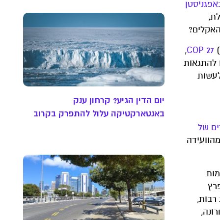
אפגניסטן
ת,
האקלים?
(Conference of the Parties),
 להתגאות
לעשות
יום הדין הגיע? קרחון ענק
באנטארקטיקה עלול להתפרק בקרוב
ים של
 מהוועידה
מות
פרץ
רבות,
ונה,