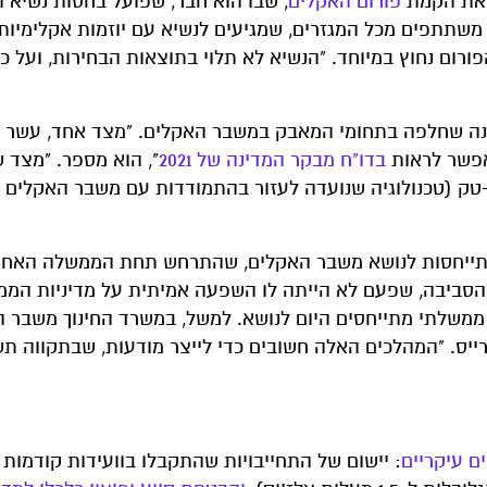
ן את הקמת
פורום האקלים
, שבו הוא חבר, שפועל בחסות נשיא 
 "הפורום מורכב מקבוצה של כ-150 משתתפים מכל המגזרים, שמגיעים לנשיא עם יוזמות אקלי
פורום נחוץ במיוחד. "הנשיא לא תלוי בתוצאות הבחירות, ועל כן
ה שחלפה בתחומי המאבק במשבר האקלים. "מצד אחד, עשר 
אפשר לראות
בדו"ח מבקר המדינה של 2021
", הוא מספר. "מצד ש
ק (טכנולוגיה שנועדה לעזור בהתמודדות עם משבר האקלים –
 בהתייחסות לנושא משבר האקלים, שהתרחש תחת הממשלה האחר
סביבה, שפעם לא הייתה לו השפעה אמיתית על מדיניות הממ
 ממשלתי מתייחסים היום לנושא. למשל, במשרד החינוך משבר 
רייס. "המהלכים האלה חשובים כדי לייצר מודעות, שבתקווה ת
ם עיקריים
: יישום של התחייבויות שהתקבלו בוועידות קודמות