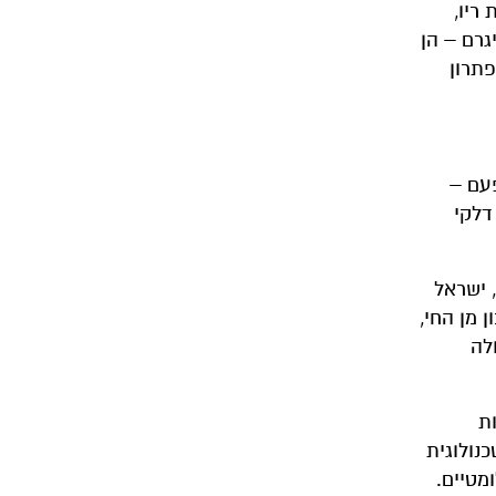
ריו,
יגרם – הן
פתרון
פעם –
דלקי
 COP 27, ולראשונה אי-פעם, ישראל
 מן החי,
לה
ות
נולוגית
מטיים.