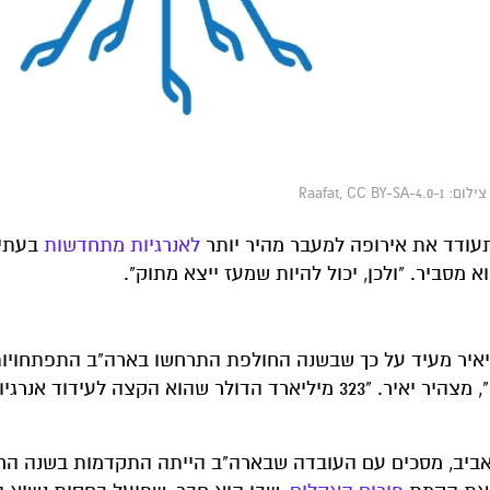
Raafat, 
תעודד את אירופה למעבר מהיר יותר
לאנרגיות מתחדשות
בעתיד
וא מסביר. "ולכן, יכול להיות שמעז ייצא מתוק".
יאיר מעיד על כך שבשנה החולפת התרחשו בארה"ב התפתחויות 
"הבשורה הטובה של השנה היא תוכנית האקלים של ביידן", מצהיר יאיר. "323 מיליארד הדולר שהוא הקצה לעידוד אנר
ל-אביב, מסכים עם העובדה שבארה"ב הייתה התקדמות בשנה הח