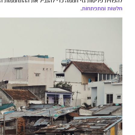
להפחית פליטות גזי חממה כדי להגביל את ההתחממות הגלובלית ל-1.5 מע
חלשות ומתפתחות
.