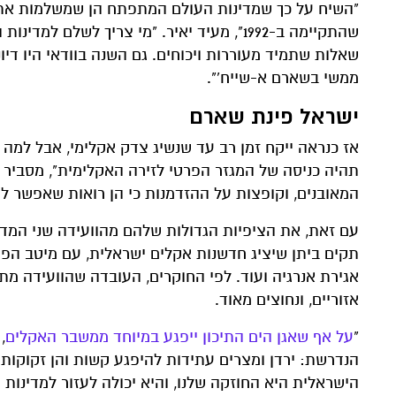
"השיח על כך שמדינות העולם המתפתח הן שמשלמות את 
שהתקיימה ב-1992", מעיד יאיר. "מי צריך ל
שאלות שתמיד מעוררות ויכוחים. גם השנה בוודאי היו דיו
ממשי בשארם א-שייח'".
ישראל פינת שארם
אז כנראה ייקח זמן רב עד שנשיג צדק אקלימי, אבל למה 
תהיה כניסה של המגזר הפרטי לזירה האקלימית", מסביר פ
המאובנים, וקופצות על ההזדמנות כי הן רואות שאפשר לה
תקים ביתן שיציג חדשנות אקלים ישראלית, עם מיטב הפיתו
אגירת אנרגיה ועוד. לפי החוקרים, העובדה שהוועידה מת
אזוריים, ונחוצים מאוד.
"
על אף שאגן הים התיכון ייפגע במיוחד ממשבר האקלים
,
הנדרשת: ירדן ומצרים עתידות להיפגע קשות והן זקוקות ל
הישראלית היא החוזקה שלנו, והיא יכולה לעזור למדינות ר