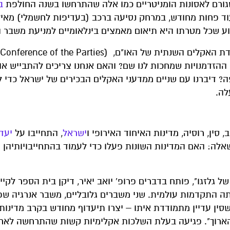
שגורם לאסונות הומניטריים כמו אלה שהתרחשו בשנה החולפת
ב
ד פחות מחודש, במרחק נסיעה ברכב (בעדיפות לחשמלי) מאיל
רוע שכל מטרתו היא תיאום מאמצים בינלאומיים למניעת משבר 
COP 27
 ההזדמנויות שמחכות לנו שם? והאם אנחנו צריכים להתבייש או
? דיברנו עם שניים ממדעני האקלים הבכירים של ישראל כדי 
לה.
סין, רוסיה, מדינות האיחוד האירופי ו
ישראל
, התחייבו על
יעד
 – נשאלת השאלה: האם המדינות השונות פעלו כדי לעמוד בהתחייבויותיהן
 גלזגו", פותח בדברים פרופ' יואב יאיר, דיקן בית הספר לקיי
ייתה התקדמות עולמית. שני משברים גלובליים, משבר אנרגיה ש
ין עדיין מתמודדת איתו – יצרו תיעדוף מחודש בקרב מדינות 
הארוך". פגיעה בעלת השלכות אקלימיות קשות שהתרחשה לאחר