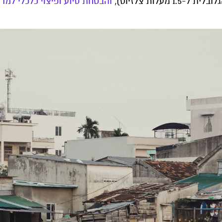
לות צלזיוס),
והבטחת סיוע ופיצוי כלכלי למדי