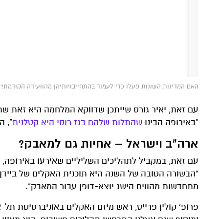
האם המדינות השונות פעלו כדי לעמוד בהתחייבויותיהן מהוועידה הקודמת? צילום: CC BY-SA-4.0-1
עם זאת, יאיר גורס שייתכן שדווקא המלחמה היא זאת ש
"באירופה הבינו
שהתלות שלהם בגז רוסי היא קטלנית
", ה
ארה"ב וישראל – אחיות גם למאבק?
עם זאת, במקביל לתהליכים השליליים שאירעו באירופה, 
מתחדשות מהווים הישג יוצא-דופן עבור המאבק".
פרופ' קולין פרייס, ראש מיזם האקלים באוניברסיטת ת