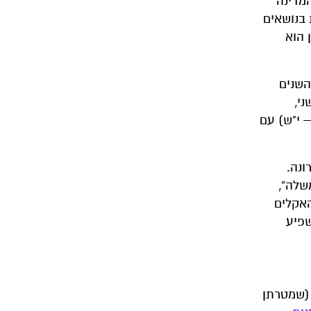
המדינה
מיות בנושאים
 הוא
השנים
ני,
 י"ש) עם
ונה.
שלה",
האקלים
שפיע
 (שמטרתן