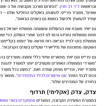
ומוסיף שגם אצלנו התרחשו תהליכים חשובים. הוא מציי
ובראשות
ד"ר דב חנין
.
שונים", מסביר פרייס. לטענתו, באקלים הפוליטי שלנו – ה
עתיד להמשיך ולפעול בנושא גם בשנים הבאות".
גם יאיר משבח את הפעולות שעשתה ממשלת ישראל בשנ
תחת ממשלות נתניהו גרמו לנו לפגר אחרי העולם, כפי ש
ממשלת בנט-לפיד הביאה רוח חדשה של יזמות בקליימט-ט
השקעה מתוכננת של מיליארדי שקלים בשנים הקרובות".
גם פרייס וגם יאיר מתארים שינוי כללי וחוצה משרדים
"משרדי הממשלה האחרים מקשיבים יותר למשרד להגנת ה
מסביר יאיר, ופרייס מחזק עמדה זאת. "כמעט בכל משרד
נכנס לבתי הספר
עם שיעורים לכלל התלמידים
", מתאר פ
בחזרה על המנהיגים שלנו".
צדק, צדק (אקלימי) תרדוף
במסגרת הוועידה הקרובה, המצרים
מתמקדים בשני נושאי