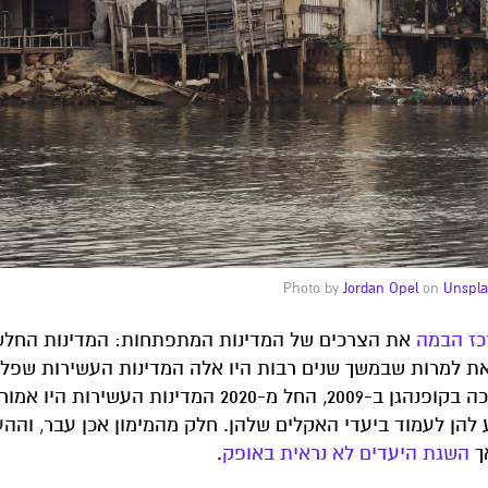
Jordan Opel
on
Unspl
כז הבמה
את הצרכים של המדינות המתפתחות: המדינות החלש
ת למרות שבמשך שנים רבות היו אלה המדינות העשירות שפלטו
החממה שגרמו לו. לפי התחייבות מוועידת האקלים שנערכה בקופנהגן ב-2009, החל מ-2020 המ
יע להן לעמוד ביעדי האקלים שלהן. חלק מהמימון אכן עבר, והה
אך
השגת היעדים לא נראית באופק
.