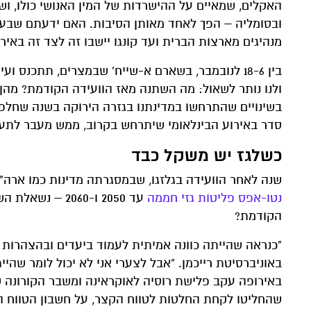
האקלים, שמאיים על ההישרדות של המין האנושי כולו, ו
ובסומליה – הפך לאחד מאותן הסיבות. האם ידעתם שבעו
מנהיגים מארצות הברית ועד קונגו יישבו זה לצד זה באי
בין 18-6 לנובמבר, בשארם א-שייח' שבמצרים, תתכנס ועידת האקלים השנתית של האו"ם,
ולנו נותר לשאול: מה השתנה מאז הוועידה הקודמת? מהן
בשינויים שהתרחשו במדינתנו בגזרה הירוקה בשנה שחלפה
סדר באירוע הבינלאומי שיתרחש בקרוב, ממש מעבר לתע
כשלגז יש משקל כבד
שנה לאחר הוועידה בגלזגו, שבמסגרתה מדינות כמו ארה"ב, 
נטו-אפס פליטות גזי חממה
עד 2050 ו-2060
הקודמת?
"כנראה שהייתה כוונה אמיתית לעמוד ביעדים ובהצהרות של
באוניברסיטת רייכמן. "אבל לצערי אני לא יכול לומר שה
באירופה עקב פלישת רוסיה לאוקראינה ומשבר הקורונה שס
שהחליטו לקחת החלטות לטווח הקצר, על חשבון הטווח 