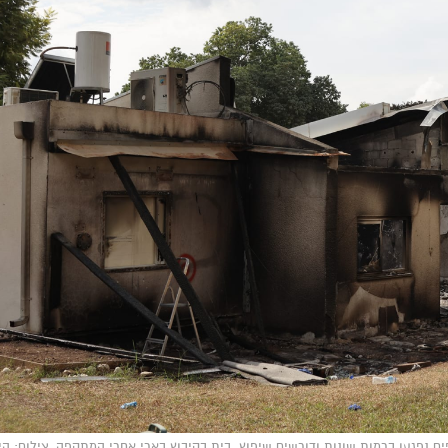
וספים נפגעו ברמות שונות ודורשים שיפוץ. בית בקיבוץ בארי אחרי המתקפה, צילום: היל