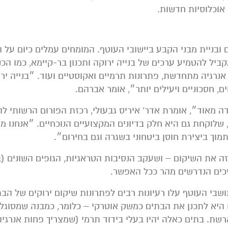
אוכלוסיות חדשות.
ובניית מבני הקבע ביישובי העוטף. המומחים עמלים כיום על 
ביל להטמיע ערכים של בנייה ירוקה ותכנון בר-קיימא, כמו הכ
 אנרגיה מתחדשת, פתרונות תרמיים ואקוסטיים ועוד. ״בנייה יר
, חסכוניים ויעילים יותר״, אומר אברהם.
דה מאוד״, אומרת אדר' איריס גבעולי, רכזת הפורום הרשותי 
 שלוקחת גם היא חלק בדיונים המקצועיים הנוכחיים. ״אנחנו מ
וך ביצירת חוסן ביטחוני בשגרה וגם בחירום״.
ה את השיקום – ושעקב הנסיבות הטראגיות, הגופים השונים (ב
יכים הנדרשים מהר ככל האפשר.
שבי העוטף עלו רעיונות רבים לפתרונות שיקום ירוקים של הבת
ו היא לתכנן את הבתים כמשק אוטרקי – כלומר, כמבנה שמסוגל
שת. בתים כאלה יהיו בעלי בידוד תרמי (שמצריך פחות אנרגיה