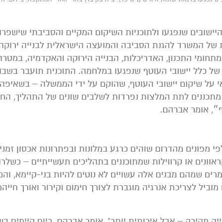
היישובים שנפגעו ולתוכניות השיקום המקיים והסביבתי שישפרו
 של המשרד להגנת הסביבה והמועצה הישראלית לבנייה ירוקה
חומי התכנון, האדריכלות, הבנייה הירוקה והאקדמיה, במטרה
של כלל יישובי העוטף שנפגעו במלחמה. התוכנית תועבר בשבו
י על שיקום יישובי העוטף, שהוקם על ידי הממשלה – בשאיפה
מתכננים לתת המלצות נפרדות לשלבים שונים של התהליך, החל
ף״, אומר אברהם.
פי מפונים מהדרום שוהים כרגע במלונות ובפתרונות אכסון זמניי
ראוונים או קרווילות שמתוכננים בתהליכים תעשייתיים – כשלרו
רים שמהם מבנים אלה עשויים לא נוטים להיות בני-קיימא, והם
מוביל לצריכת אנרגיה מוגברת לצורך חימום וקירור ואורך חייה
ייה מהירה – אבל איכותית יותר", אומר אברהם. כיום קיימים בש