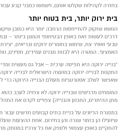
בחזרה לקהילות שקלטו אותם, וישמשו כמבני קבע עבור 
בית ירוק יותר, בית בטוח יותר
הנושא שזקוק להתייחסות הרחבה יותר היא כמובן שיקום 
דרכים לעשות זאת באופן הבטיחותי והמוגן ביותר – ובמק
טבעי ואוויר צח, שימוש בחומרים ירוקים ובריאים, יצירת
האמצעי: המטרה היא לבנות מבנים עמידים, חסינים, נוחים
"בנייה ירוקה היא תפיסה ערכית – אבל גם מעשית ומדי
התקנות לבנייה ירוקה במועצה הישראלית לבנייה ירוקה,
שאפשר לשלב אסטרטגיות מעולם הבנייה הירוקה כדי לתמ
המומחים מדגישים שבנייה ירוקה לא צפויה לעכב כהוא ז
מתן ההיתרים, התכנון והבנייה) צפויים לקדם את התהל
במסגרת הדיונים על בניית בתים קבועים חדשים עבור תו
שיועילו הן בזמני שגרה והן בחירום. אחת ההצעות שעל
להתקיים באופן עצמאי ולספק את כל צרכיו במנותק מהר