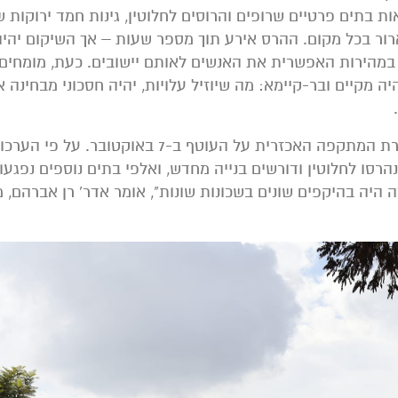
ת בתים פרטיים שרופים והרוסים לחלוטין, גינות חמד ירוקות 
ור בכל מקום. ההרס אירע תוך מספר שעות – אך השיקום יהיה
 במהירות האפשרית את האנשים לאותם יישובים. כעת, מומחים
 מקיים ובר-קיימא: מה שיוזיל עלויות, יהיה חסכוני מבחינה א
יישובים, קיבוצים, מושבים וערים נפגעו במסגרת המתקפה האכזרית על העוטף ב-7 באוקטובר. על פי ה
נמסרו למשרד להגנת הסביבה, כ-250 בתים נהרסו לחלוטין ודורשים בנייה מחדש, ואלפי בתים נוספים נ
היה בהיקפים שונים בשכונות שונות", אומר אדר' רן אברהם, 