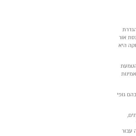
הגדרת
נסת אור
וקה היא
להטמעת
אמינות
הם גופי
ים,
 עבור