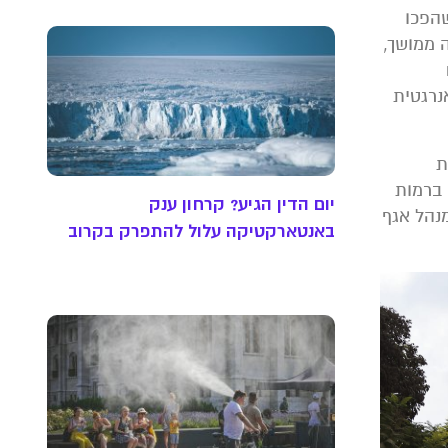
שהפכו
 ממושך,
נרגטית
ערכות
פגעו ברמות
יום הדין הגיע? קרחון ענק
מנהל אגף
באנטארקטיקה עלול להתפרק בקרוב