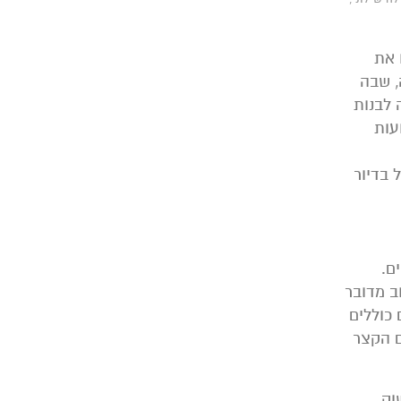
 את
, שבה
 לבנות
עות
 בדיור
ם.
ב מדובר
 כוללים
ם הקצר
וק