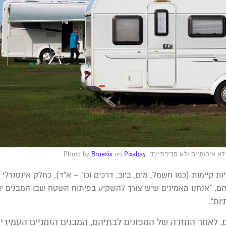
תיים ולא סביבתיים". Photo by
Pixabay
on
Broesis
ת קיימות (כמו חשמל, מים, ביוב, דרכים וכו' – א"ד), כחלק אינטגרלי
ם. "אנחנו מאמינים שיש צורך להשקיע בפיתוח השטח שבו המבנים יו
ות".
, לאחר החזרה של המפונים לבתיהם, המבנים הזמניים העמידים