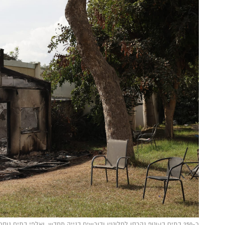
כ-250 בתים בעוטף נהרסו לחלוטין ודורשים בנייה מחדש, ואלפי בתים נ