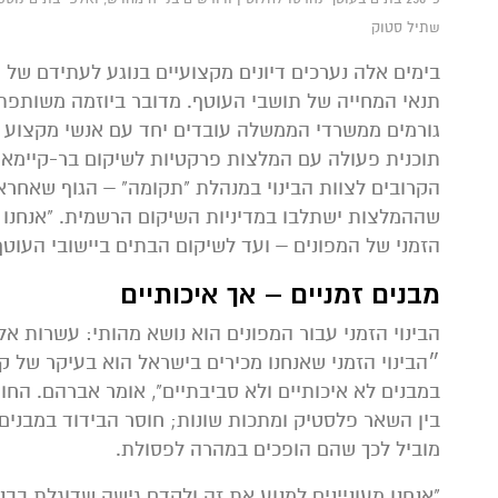
שתיל סטוק
בימים אלה נערכים דיונים מקצועיים בנוגע לעתידם של 
תנאי המחייה של תושבי העוטף. מדובר ביוזמה משותפת
גורמים ממשרדי הממשלה עובדים יחד עם אנשי מקצוע מת
תוכנית פעולה עם המלצות פרקטיות לשיקום בר-קיימא 
הקרובים לצוות הבינוי במנהלת "תקומה" – הגוף שאחרא
שההמלצות ישתלבו במדיניות השיקום הרשמית. "אנחנו 
הזמני של המפונים – ועד לשיקום הבתים ביישובי העוט
מבנים זמניים – אך איכותיים
הבינוי הזמני עבור המפונים הוא נושא מהותי: עשרות אל
״הבינוי הזמני שאנחנו מכירים בישראל הוא בעיקר של ק
במבנים לא איכותיים ולא סביבתיים", אומר אברהם. החומ
בין השאר פלסטיק ומתכות שונות; חוסר הבידוד במבנים 
מוביל לכך שהם הופכים במהרה לפסולת.
"אנחנו מעוניינים למנוע את זה ולקדם גישה שדוגלת בבנ