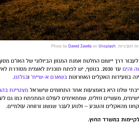
יות. Photo by
Unsplash
on
Dawid Zawiła
עד 2030. בנוסף, יש לפתח תוכנית לאומית מסודרת ל
בשארם א-שייח'
ו
בגלזגו
.
ביבתי שלנו היא באמצעות אחד התחומים שישראל
מצטיינת בהם
שימים, מעשיים וזולים, שמתאימים לעולם המתפתח כמו גם לע
חנו מהאקלים והטבע – ולנוע לעבר שגשוג ורווחה עולמיים.
לקיימות במשרד החוץ.