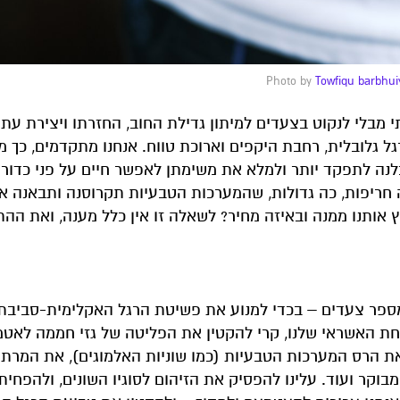
Towfiqu barbhui
בלי לנקוט בצעדים למיתון גדילת החוב, החזרתו ויצירת עתוד
 גלובלית, רחבת היקפים וארוכת טווח. אנחנו מתקדמים, כך מ
נה לתפקד יותר ולמלא את משימתן לאפשר חיים על פני כדור 
 חריפות, כה גדולות, שהמערכות הטבעיות תקרוסנה ותבאנה או
 אותנו ממנה ובאיזה מחיר? לשאלה זו אין כלל מענה, ואת הה
במספר צעדים – בכדי למנוע את פשיטת הרגל האקלימית-סביבתי
יחת האשראי שלנו, קרי להקטין את הפליטה של גזי חממה לאט
ת הרס המערכות הטבעיות (כמו שוניות האלמוגים), את המרת
וקר ועוד. עלינו להפסיק את הזיהום לסוגיו השונים, ולהפחית