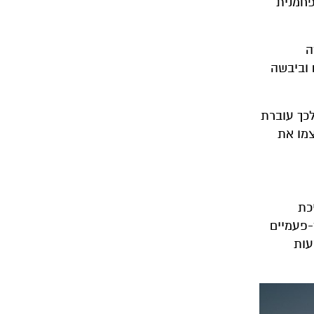
פחמנית
ה
 וביבשה
לכך עוברת
צמו את
כבר חסכנו 36 אחוז מצריכת
 כלים חד-פעמיים
עות