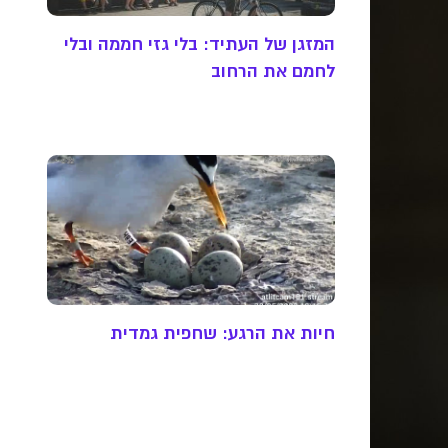
המזגן של העתיד: בלי גזי חממה ובלי
לחמם את הרחוב
חיות את הרגע: שחפית גמדית