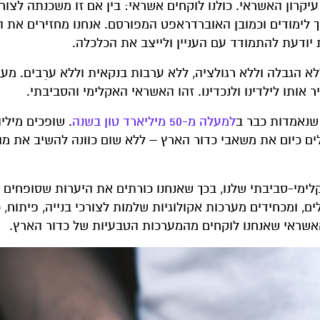
עיקרון האשראי. כולנו לוקחים אשראי: בין אם זו משכנתה לצור
ך לימודים וכמובן האוברדראפט המפורסם. אנחנו מחזירים את 
 יודעת להתמודד עם העניין ולייצב את הכלכלה.
א הגבלה וללא רגולציה, ללא ערבות בנקאית וללא ערֵבים. מעב
 אותו לילדינו ולנכדינו. זהו האשראי האקלימי והסביבתי.
 שנאמדות כבר ב
למעלה מ-50 מיליארד טון בשנה
. שופכים מיליו
צלים כיום את משאבי כדור הארץ – ללא שום כוונה להשיב את מ
לימי-סביבתי שלנו, בכך שאנחנו כורתים את היערות שסופחים
 ומכחידים מערכות אקולוגיות שלמות לצורכי בנייה, פיתוח, כ
 האשראי שאנחנו לוקחים מהמערכות הטבעיות של כדור הארץ.