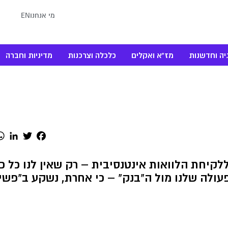
מי אנחנו
EN
יה וחדשנות
מז"א ואקלים
כלכלה וצרכנות
מדיניות וחברה
dIn
Twitter
Facebook
קיחת הלוואות אינטנסיבית – רק שאין לנו כל כו
הפעולה שלנו מול ה"בנק" – כי אחרת, נשקע ב"פש