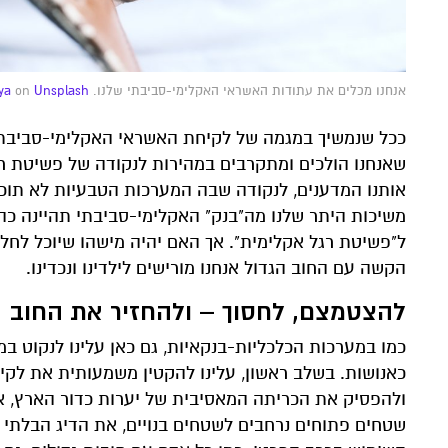
אנחנו מכלים את עתודות האשראי האקלימי-סביבתי שלנו. Photo by
Unsplash
on
ya
ככל שנמשיך במגמה של לקיחת האשראי האקלימי-סביבתי מ
שאנחנו הולכים ומתקרבים במהירות לנקודה של פשיטת רגל
אותנו המדענים, לנקודה שבה המערכות הטבעיות לא תוכל
משיכות היתר שלנו מה"בנק" האקלימי-סביבתי תהיינה כה
ל"פשיטת רגל אקלימית". אך האם יהיה מישהו שיוכל לחלץ
הקשה עם החוב הגדול אנחנו מורישים לילדינו ונכדינו.
להצטמצם, לחסוך – ולהחזיר את החוב
כמו במערכות הכלכליות-בנקאיות, גם כאן עלינו לנקוט 
כאנושות. בשלב ראשון, עלינו להקטין משמעותית את לק
ולהפסיק את הכריתה המאסיבית של יערות כדור הארץ, א
שטחים פתוחים נרחבים לשטחים בנויים, את הדיג הבלתי מב