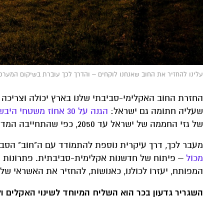
עלינו להחזיר את החוב שאנחנו לוקחים – והדרך לכך עוברת בשיקום המערכות הטבע
שעליה חתומה גם ישראל:
הגנה על 30 אחוז משטחי היבשה והים
של גזי החממה של ישראל עד 2050, כפי שהתחייבה המדינה בוועידות האקלים האחרונות
מעבר לכך, דרך עיקרית נוספת להתמודד עם ה"חוב" הס
מכול
– פיתוח של חדשנות אקלימית-סביבתית. פתרונות י
המפותח, יעזרו לכולנו, כאנושות, להחזיר את האשראי שלק
השגריר גדעון בכר הוא השליח המיוחד לשינוי האקלים ו