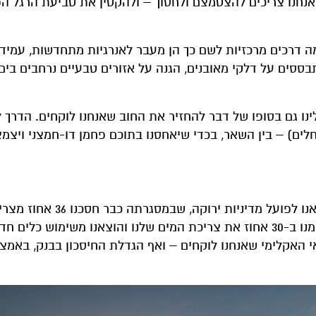
 אנחנו צריכים להצטמצם ולחסוך – ולהקטין את טביעת הרגל ה
מה דרכים מרכזיות לשם כך הן מעבר לאנרגיות מתחדשות, עמיד
ססים על דלקי מאובנים, הגנה על אזורים טבעיים נרחבים בים
לינו גם בסופו של דבר להחזיר את החוב שאנחנו לוקחים. הדרך 
חלים) – בין השאר, בכדי שיאחסנו בתוכם פחמן דו-חמצני ויצמ
השינוי הזה הוא אפשרי: אצלנו במשרד החוץ, למשל, הוצאנו לפועל מדיניות ירוקה, שבמסגרתה 
החשמל של המשרד, ובנוסף התקנו פנלים סולאריים, צמצמנו ב-30 אחוז את צריכת המים שלנו והוצאנו משימוש
י האקלימי שאנחנו לוקחים – ואף הגדלת החיסכון בבנק, באמצ