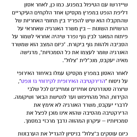
שיידרשו עם הטיפול במפגע. כמו כן, לאחר אסון
דליפת הנפט במפרץ מקסיקו אחד הלקחים העיקריים
שהתקבלו הוא שיש להפריד בין תחומי האחריות של
הרשויות השונות – בין משרד האנרגיה שאחראי על
פיתוח המאגר לבין גוף נפרד שיהיה אחראי לשמור על
הסביבה ולהוות גוף ביקורת. "כיום המצב הוא שמשרד
האנרגיה שומר לעצמו את כל הסמכויות", מדגישה
מאיה יעקבס, מנכ"לית "צלול".
לאחר האסון במפרץ מקסיקו עמלו באיחוד האירופי
על ניסוח "
הדירקטיבה האירופית לקידוחי גז ונפט
",
שיצרה סטנדרטים אחידים ומחייבים לכל שלבי
הקידוח, החל מהחיפוש ועד לנטישת הבאר ושיקומה.
לדברי יעקבס, משרד האנרגיה לא אימץ את
הדירקטיבה מהסיבה שהוא אינו מוכן לפצל את
סמכויותיו – עיקרון המהווה נדבך מרכזי במסמך.
כיום עוסקים ב"צלול" בניסיון להגדיל את הערבונות