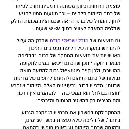
עוצמת הרוחות וכיוונן משתנה דרמטית וגורם לפיזור
של כתם הזיהום בלב ים – וכך מונעות ממנו להגיע
לחוף. המודל של ברנר הראה שכמחצית מכמות הדלק
שדלפה מתאדה לאוויר בתוך 48-36 שעות.
גם תוצאות של
מודל ישראלי קודם
שבדק מה עלול
להתרחש במקרה של דליפת נפט בים התיכון
מאוששות את תוצאות המחקר של ברנר. "בדליפה
מבאר רחוקה ייתכן שהכתם יישאר במים לתקופה
ממושכת, ולכן קיים פוטנציאל גבוה להסעה חוצה
גבולות של כתם הזיהום ולהגעתו לחופים של מדינות
שכנות", מדגיש ברנר. "בעניינים האלה, הזיהום שנקרא
'חוצה גבולות' הוא ממש כזה – למזהמים אין דרכון
והם מכירים רק במשטר הרוחות והזרמים".
המחקר לקח בחשבון את תרחיש ה"מקרה הגרוע
ביותר", של דליפה שלא נעצרת במשך 30 ימים,
ובהנחה שכתם הזיהום נע באופן חופשי בהתאם