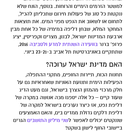
למשטר הזרמים הימיים והרוחות. בנוסף, הונח שלא
ננקטות כל סוג של פעולות חירום שתכליתן להכיל,
לתחום או לשאוב את הנפט מפני המים. את תוצאות
המחקר המלא, שבחן דליפה במימיה של כל אחת מבין
ארבעת המדינות ישראל, לבנון, מצרים וקפריסין, יציג
פרופ' ברנר
בוועידה השנתית למדע ולסביבה
2016,
שתתקיים באוניברסיטת תל אביב ב-23-21 ביוני.
האם מדינת ישראל ערוכה?
תחנות הכוח, תיירות החופים, מתקני ההתפלה,
הפעילות הימית ותנועת האוניות שאחראיות גם על
חלק מרכזי מהמזון הנצרך בישראל, וגם מעט הדיג
שעוד קיים – כל אלה יספגו מכה אנושה במקרה של
דליפת נפט, אז כיצד נערכים בישראל למקרה של
דליפת דלקים גדולת ממדים בים, והאם האמצעים
שננקטים יכולים לאפשר ל
שני מיליון התושבים
הגרים
ביישובי החוף לישון בשקט?