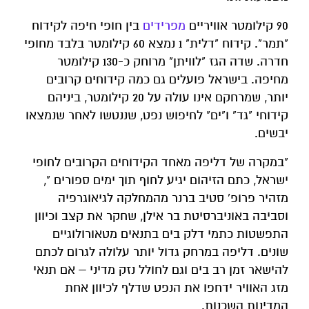
90 קילומטר אוויריים
מפרידים
בין חופי חיפה לקידוח
"תמר". קידוח "דלית" 1 נמצא 60 קילומטר בלבד מחופי
חדרה. שדה הגז "לוויתן" מרוחק כ-130 קילומטר
מחיפה. בישראל פועלים גם כמה קידוחים קרובים
יותר, שמרחקם אינו עולה על 20 קילומטר, ביניהם
קידוחי "גד" ו"ים" לחיפוש נפט, שננטשו לאחר שנמצאו
יבשים.
"במקרה של דליפה מאחד הקידוחים הקרובים לחופי
ישראל, כתם הזיהום יגיע לחוף תוך ימים ספורים ",
מזהיר פרופ' סטיב ברנר מהמחלקה לגיאוגרפיה
וסביבה באוניברסיטת בר אילן, שחקר את קצב וכיוון
התפשטות כתמי דלק בים בתנאים מטאורולוגיים
שונים. דליפה במרחק גדול יותר עלולה לגרום לכתם
להישאר זמן רב בים וגם לחולל נזק מדיני – אם תנאי
מזג האוויר ידחפו את הנפט שדלף לכיוון אחת
המדינות השכנות.