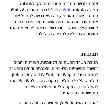
אותם דורשת המדינה מחברות הדלק. לאחרונה
הגישה העמותה
עתירה
לבג"ץ כנגד הממונה על ענייני
הנפט במשרד האנרגיה, בה היא דרשה להגדיל את
אותם ערבונות מסכום של עשרות מיליונים בודדים
ל-300 מיליון שקל – סכום שלדבריהם "יבטא את הנזק
העצום הצפוי לים, לסביבה ולכלכלה".
תגובות:
תגובת משרד התשתיות הלאומיות, האנרגיה והמים:
"משרד התשתיות הלאומיות, האנרגיה והמים והמשרד
להגנת הסביבה קבעו יחד נוהלי עבודה למקרה אסון
ודליפה. על פי הנהלים, במקרה זה יש לפעול על מנת
להציל חיים, ובמקביל ליזום פעולות לעצירת
התפשטות כתם הנפט.
"המשרד משקיע מאמץ ומחשבה מרובה במטרה