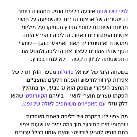
לפני שש שנים
אירעה דליפת הנפט החמורה ביותר
בהיסטוריה של ארצות הברית, שהשפיעה על חמש
מדינות השוכנות לחופי מפרץ מקסיקו ועל מיליוני
אנשים המתגוררים באזור. הדליפה במפרץ היתה
ממושכת ואינטנסיבית מאוד ואמצעי המגן – שומרי
הסף שהיו אמורים לעצור את הדליפה ולמנוע את
התפשטותה לכיוון היבשה – לא עמדו בפרץ.
בשטחה הימי של ישראל
פועלות
מספר הולך וגדל של
אסדות קידוח לחיפוש והפקת דלקים מחצביים.
המחצב העיקרי שמופק הוא גז טבעי, אך בתהליך
הפקתו נוצרים תוצרי לוואי – ביניהם
הקונדנסט
, שהוא
דלק נוזלי
עם מאפיינים משותפים לאלה של נפט
.
מה צפוי לנו במקרה של דליפה באחת האסדות
שבחופי הים התיכון? תוך כמה ימים או שעות צפוי
כתם הנפט להגיע ליבשה? והאם אנחנו בכלל ערוכים