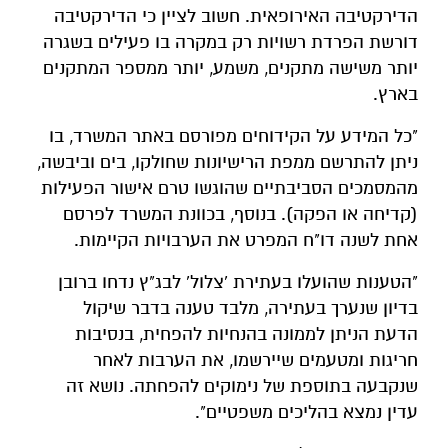
הדירקטיבה האירופאית. חשוב לציין כי הדירקטיבה
דורשת הפרדת רשויות רק במקרה בו פעילים בשגרה
יותר משישה מתקנים, משמע, יותר ממספר המתקנים
בארץ.
"כל המידע על הקידוחים מפורסם באתר המשרד, בו
ניתן להתרשם ממפת הרישיונות שחולקו, בים וביבשה,
מהמסמכים הסביבתיים שהוגשו טרם אישור הפעילות
(קדיחה או הפקה). בנוסף, בכוונת המשרד לפרסם
אחת לשנה דו"ח המפרט את הערבויות הקיימות.
"הטענות שהועלו בעתירת 'צלול' לבג"ץ נדחו ברובן
בדיון שנערך בעתירה, מלבד טענה בדבר שיקול
הדעת הניתן לממונה בהנחיות להפחית, בנסיבות
חריגות ומטעמים שיירשמו, את הערבות לאחר
שנקבעה בתוספת של נימוקים להפחתה. נושא זה
עדין נמצא בהליכים משפטיים".