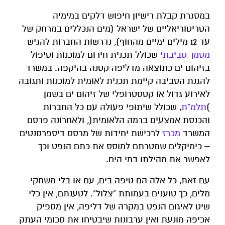
במסגרת קבלת רישיון חיפוש דלקים במימיה
הטריטוריאליים של ישראל (מים הנכללים במרחק של
עד 12 מילים ימיים מהחוף), נדרשות החברות להגיש
מסמך סביבתי
שכולל תכנית חירום למוכנות וטיפול
בזיהום ים כתוצאה מדליפה קטנה בהיקפה. במשרד
להגנת הסביבה קיימת תכנית לאומית למוכנות ותגובה
לאירוע גדול או קטסטרופלי של זיהום ים בשמן
)
תלמ"ת
, שכולל שיתופי פעולה עם כל החברות
והכנסת אמצעים ברמה הלאומית(, ולאחרונה פרסם
המשרד
מכרז
לרכישת יחידות של מרסס דיספרסנטים
– כימיקלים שמטרתם למוסס את כתם הנפט וכך
לאפשר את מהילתו במי הים.
עם זאת, כל אלה הם טיפה בים, עם או בלי משחקי
מלים, כך טוענים בעמותת "צלול". לטענתם, אין כלי
שיט לאיגום הנפט במקרה של דליפה, אין מספיק
אכיפה מונעת ואין ערבונות שיבטיחו את סכומי העתק