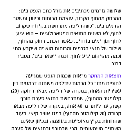
שלושה גורמים מכתיבים את גורל כתם הנפט בים:
המרחק מהחוף הקרוב, עוצמת הרוחות וכיוונן ומשטר
הזרמים בים. "כשהדליפה מתרחשת בקידוח שקרוב
לחוף, לא משנים התנאים המטארולוגיים – הוא יגיע
לחוף תוך ימים בודדים. כאשר הכתם רחוק מהחוף,
שילוב של תנאי הזרמים והרוחות הוא זה שיקבע מתי
וכמה מהזיהום יגיע לחוף, וכמה יישאר בים", מסביר
ברנר.
תוצאות המחקר
מראות שכמות הנפט שמגיעה
לחופים מתוך כל הכמות שדלפה משתנה דרמטית בין
עשיריות האחוז, במקרה של דליפה מבאר רחוקה (120
קילומטר מהחוף), שמתרחשת בתנאי סערת חורף
קשה, עד ליותר מ-40 אחוז, במקרה של דליפה מבאר
קרובה (20 קילומטר מהחוף) במזג אוויר קיצי. בעוד
שהרוחות בקיץ מאופיינות בעוצמה ובכיוון שאינם
משתנים משמעותית, הרי שבחורף ובתנאים של סערה