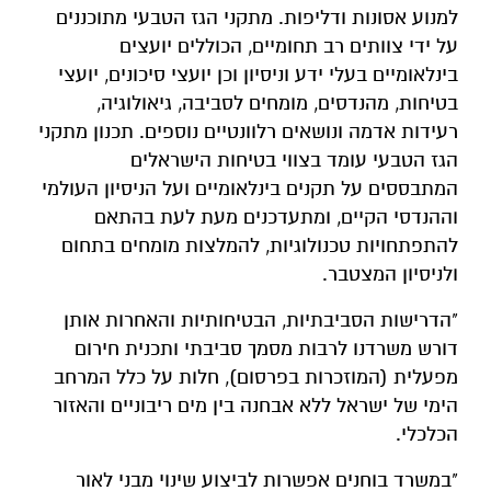
למנוע אסונות ודליפות. מתקני הגז הטבעי מתוכננים
על ידי צוותים רב תחומיים, הכוללים יועצים
בינלאומיים בעלי ידע וניסיון וכן יועצי סיכונים, יועצי
בטיחות, מהנדסים, מומחים לסביבה, גיאולוגיה,
רעידות אדמה ונושאים רלוונטיים נוספים. תכנון מתקני
הגז הטבעי עומד בצווי בטיחות הישראלים
המתבססים על תקנים בינלאומיים ועל הניסיון העולמי
וההנדסי הקיים, ומתעדכנים מעת לעת בהתאם
להתפתחויות טכנולוגיות, להמלצות מומחים בתחום
ולניסיון המצטבר.
"הדרישות הסביבתיות, הבטיחותיות והאחרות אותן
דורש משרדנו לרבות מסמך סביבתי ותכנית חירום
מפעלית (המוזכרות בפרסום), חלות על כלל המרחב
הימי של ישראל ללא אבחנה בין מים ריבוניים והאזור
הכלכלי.
"במשרד בוחנים אפשרות לביצוע שינוי מבני לאור