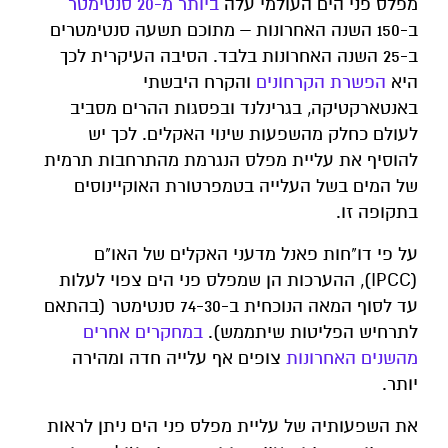
מפלס פני הים העולמי עלה
ביותר מ-20 סנטימטר
ב-150 השנה האחרונות – מתוכם תשעה סנטימטרים
ב-25 השנה האחרונות בלבד. הסיבה העיקרית לכך
היא
הפשרת הקרחונים
והקרח היבשתי
באנטארקטיקה, בגרינלנד ובפסגות ההרים מסביב
לעולם כחלק מהשפעות שינוי האקלים. לכך יש
להוסיף את עליית מפלס הנגרמת מהתרחבות תרמית
של המים בשל העלייה בטמפרטורת האוקיינוסים
בתקופה זו.
על פי דו"חות פאנל מדעני האקלים של האו"ם
(IPCC), ההערכות הן שמפלס פני הים צפוי לעלות
עד לסוף המאה הנוכחית ב-74-30 סנטימטר (בהתאם
לתרחיש הפליטות שיתממש).
במחקרים אחרים
מהשנים האחרונות
צופים אף עלייה חדה ומהירה
יותר.
את השפעותיה של עליית מפלס פני הים ניתן לראות