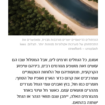
הנפתולים הדינאמיים יוצרים מורכבות מבנית, ומאפשרים את
התפתחותן של מערכות אקולוגיות מגוונות יותר. תצלום: kees
streefkerk – unsplash
אמנם, כל הנחלים זורמים לים, אבל המסלול שבו הם
עושים זאת מושפע מגורמים רבים, ביניהם שיפוע
הקרקעית, תנועותיהם של הלוחות הטקטוניים
שמרכיבים את קרום כדור הארץ ואופיו של הסחף:
חומרים כמו חול, בוץ ואבנים שמי הנחל מגרדים
מההרים ונושאים עמם. כאשר חל שינוי באחד
מהגורמים האלה, ייתכן שגם תוואי הנהר או הנחל
ישתנה בהתאם.