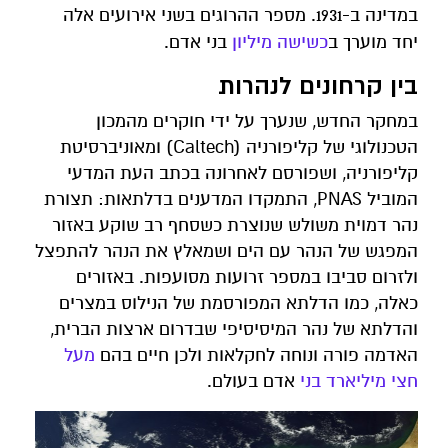
במדינה ב-1931. מספר ההרוגים בשני אירועים אלה
יחד מוערך ב
כשישה מיליון
בני אדם.
בין קרחונים לנהרות
במחקר החדש, שנערך על ידי חוקרים מהמכון
הטכנולוגי של קליפורניה (Caltech) ומאוניברסיטת
קליפורניה, ושפורסם לאחרונה בכתב העת המדעי
המוביל PNAS, התמקדו המדענים בדלתאות: תצורת
נהר דמוית משולש שנוצרת כשסחף רב שוקע באזור
המפגש של הנהר עם הים ושמאלץ את הנהר להתפצל
ולזרום סביבו במספר זרועות מסועפות. באזורים
כאלה, כמו הדלתא המפורסמת של הנילוס במצרים
והדלתא של נהר המיסיסיפי שבדרום ארצות הברית,
האדמה פורה ונוחה לחקלאות ולכן חיים בהם
מעל
חצי מיליארד בני
אדם בעולם.