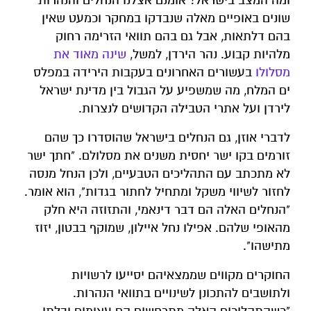
ומה המצב בישראל? אומנם אצלנו הנחלים והנהרות
שונים באופיים מאלה שנבדקו במחקר וכמעט שאין
בהם דלתאות, אבל גם בהם תוואי הזרימה רחוק
מלהיות קבוע. נהר הירדן, למשל,
שינה מאוד את
מסלולו
בעשורים האחרונים בעקבות הירידה במפלס
ים המלח, מה שמשפיע על הגבול בין מדינת ישראל
לירדן ועל אתרי הטבילה הקדושים לנצרות.
לדברי אוזן, גם הנחלים בישראל שהוסדרו כך שהם
זורמים בקו ישר יחסית משנים את מסלולם. "חתך ישר
לא מתכתב עם התהליכים הטבעיים, ולכן הנחל מנסה
לחזור לשיווי משקל ומתחיל לחתור בגדות", הוא אומר.
"הנחלים האלה הם דבר דינאמי, והתזוזה היא חלק
מהאופי שלהם. אפילו נחל איילון, שמוקף בבטון, יזוז
מתישהו".
החוקרים מקווים שממצאיהם יסייעו לרשויות
ולתושבים להתכונן לשינויים בתוואי הנהרות.