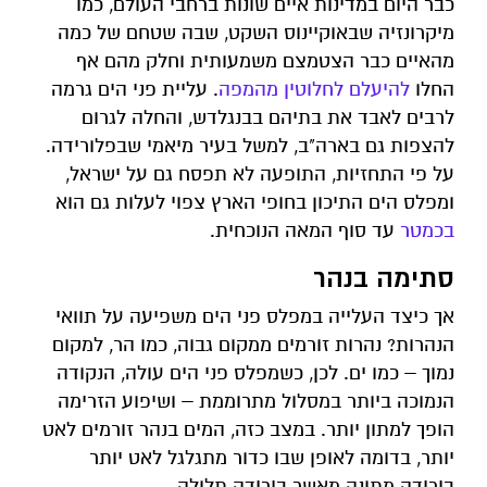
כבר היום במדינות איים שונות ברחבי העולם, כמו
מיקרונזיה שבאוקיינוס השקט, שבה שטחם של כמה
מהאיים כבר הצטמצם משמעותית וחלק מהם אף
החלו
להיעלם לחלוטין מהמפה
. עליית פני הים גרמה
לרבים לאבד את בתיהם בבנגלדש, והחלה לגרום
להצפות גם בארה"ב, למשל בעיר מיאמי שבפלורידה.
על פי התחזיות, התופעה לא תפסח גם על ישראל,
ומפלס הים התיכון בחופי הארץ צפוי לעלות גם הוא
בכמטר
עד סוף המאה הנוכחית.
סתימה בנהר
אך כיצד העלייה במפלס פני הים משפיעה על תוואי
הנהרות? נהרות זורמים ממקום גבוה, כמו הר, למקום
נמוך – כמו ים. לכן, כשמפלס פני הים עולה, הנקודה
הנמוכה ביותר במסלול מתרוממת – ושיפוע הזרימה
הופך למתון יותר. במצב כזה, המים בנהר זורמים לאט
יותר, בדומה לאופן שבו כדור מתגלגל לאט יותר
בירידה מתונה מאשר בירידה תלולה.