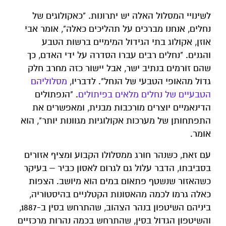
לשינויי המסלול האלה יש יתרונות. "כאקולוגים של
נחלים, אנחנו מברכים על תהליכים כאלה", אומר אבי
אוזן, אקולוג בתי הגידול המימיים ברשות הטבע
והגנים. "נחלים רבים עברו הסדרה על ידי האדם, כך
שהם זורמים בנתיב ישר, אבל יישור כזה מחרב חלק
גדול מהאופי הטבעי של הנחל". לדבריו,
מסלוליהם
הטבעיים של נחלים מלאים בפיתולים
. "הנפתולים
הדינאמיים יוצרים מורכבות מבנית, ומאפשרים את
התפתחותן של מערכות אקולוגיות מגוונות יותר", הוא
אומר.
עם זאת, כשנהר חורג ממסלולו הקבוע ומציף אזורים
בסביבתו, הדבר עלול גם לגרום לאסון כביר – בעיקר
כשהאזור שנשטף פתאום במים הוא מיושב. הצפות
כאלה גרמו לכמה מהאסונות הקטלניים בהיסטוריה,
ביניהם השיטפון בנהר הצהוב, שהתרחש בסין ב-1887,
והשיטפון הגדול בסין, שהתרחש בכמה נהרות מרכזיים