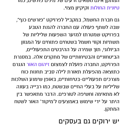
המתקן אינם נושאים זרעים של מינים פולשים, כמו
טיונית החולות
וקיקיון מצוי.
גם חברת החשמל, במקביל לפרויקט "פורשים כנף",
שבה לשתף פעולה עם החברה להגנת הטבע
בפרויקט שמטרתו למזער השפעות שליליות של
תשתיות וקווי חשמל בשטחים פתוחים על המגוון
הביולוגי, תוך שמירה על ההיבטים התפעוליים,
הביטחוניים והבטיחותיים של מתקנים אלה. במסגרת
הפרויקט, החברה פועלת לצמצום
זיהום האור
הנגרם
כתוצאה מהפעלת תאורת לילה סביב תחנות כוח
מצרכים תפעוליים-בטיחותיים, באופן שימנע השלכות
שליליות על בעלי החיים שבשטח, כמו רבייה בעונה
לא מתאימה וחשיפה לטורפים. הדבר מתאפשר בין
היתר על ידי שימוש באמצעים ל'מיקוד' האור לשטח
המתקן.
יש ירוקים גם בעסקים