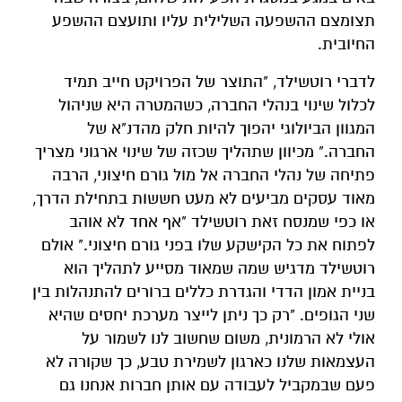
תצומצם ההשפעה השלילית עליו ותועצם ההשפע
החיובית.
לדברי רוטשילד, "התוצר של הפרויקט חייב תמיד
לכלול שינוי בנהלי החברה, כשהמטרה היא שניהול
המגוון הביולוגי יהפוך להיות חלק מהדנ"א של
החברה." מכיוון שתהליך שכזה של שינוי ארגוני מצריך
פתיחה של נהלי החברה אל מול גורם חיצוני, הרבה
מאוד עסקים מביעים לא מעט חששות בתחילת הדרך,
או כפי שמנסח זאת רוטשילד "אף אחד לא אוהב
לפתוח את כל הקישקע שלו בפני גורם חיצוני." אולם
רוטשילד מדגיש שמה שמאוד מסייע לתהליך הוא
בניית אמון הדדי והגדרת כללים ברורים להתנהלות בין
שני הגופים. "רק כך ניתן לייצר מערכת יחסים שהיא
אולי לא הרמונית, משום שחשוב לנו לשמור על
העצמאות שלנו כארגון לשמירת טבע, כך שקורה לא
פעם שבמקביל לעבודה עם אותן חברות אנחנו גם