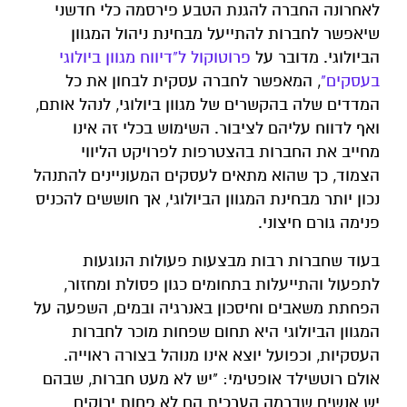
לאחרונה החברה להגנת הטבע פירסמה כלי חדשני
שיאפשר לחברות להתייעל מבחינת ניהול המגוון
הביולוגי. מדובר על
פרוטוקול ל"דיווח מגוון ביולוגי
בעסקים"
, המאפשר לחברה עסקית לבחון את כל
המדדים שלה בהקשרים של מגוון ביולוגי, לנהל אותם,
ואף לדווח עליהם לציבור. השימוש בכלי זה אינו
מחייב את החברות בהצטרפות לפרויקט הליווי
הצמוד, כך שהוא מתאים לעסקים המעוניינים להתנהל
נכון יותר מבחינת המגוון הביולוגי, אך חוששים להכניס
פנימה גורם חיצוני.
בעוד שחברות רבות מבצעות פעולות הנוגעות
לתפעול והתייעלות בתחומים כגון פסולת ומחזור,
הפחתת משאבים וחיסכון באנרגיה ובמים, השפעה על
המגוון הביולוגי היא תחום שפחות מוכר לחברות
העסקיות, וכפועל יוצא אינו מנוהל בצורה ראוייה.
אולם רוטשילד אופטימי: "יש לא מעט חברות, שבהם
יש אנשים שברמה הערכית הם לא פחות ירוקים