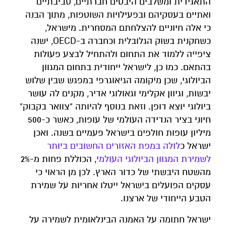
התאגידית ומשלבים היבטים חברתיים, סביבתיים
ואתיים בעסקיהם ובפעילויות השוטפות, מתוך הבנה
כי אלה חיוניים להצלחתם המסחרית. מישראל,
כשחקנית בשוק הגלובלית וכחברה ב-OECD, ישנה
ציפייה ללמוד את התחום ולהתחיל לבצע פעולות
בהתאם. כמו כן, לישראל ייחודית בתחום המגוון
הביולוגי, שכן מיקומה הגיאוגרפי במפגש שבין שלוש
יבשות, וגיוון אקלימי וגאולוגי אדיר, מקנים לה עושר
ביולוגי יוצא דופן. וזאת בנוסף להיותה "צוואר בקבוק"
חיוני בציר הנדידה העולמי של עופות, כאשר כ-500
מיליון עופות חולפים בישראל פעמיים בשנה. ואכן
ישראל כ
לולה במפת האזורים החשובים ביותר
לשמירת המגוון הביולוגי העולמי
, הכוללת פחות מ-2%
מהשטח היבשתי של כדור הארץ. לכן מן הראוי כי
עסקים הפועלים בישראל ייטלו אחריות על שמירת
הטבע הייחודי של ארצנו.
ישראל חתומה על האמנה הבינלאומית לשמירה על