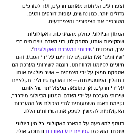
וצפרדעים הניזונות מאותם חרקים, ועד לטורפים
גדולים יותר, כגון נחשים, עופות דורסים ותנים,
הטורפים את הציפורים והצפרדעים.
המגוון הביולוגי, כחלק מהמערכות האקולוגיות
שמקיפות אותנו, מספק לנו, בני האדם, שירותים רבי
ערך, המכונים "
שירותי המערכת האקולוגית
".
"שירותים" אלו מוענקים לנו חינם על ידי הטבע, והם
חיוניים לקיומנו ולרווחתנו. דוגמה לשירותי מערכת הם
אספקת חמצן על ידי הצמחים – אשר פולטים אותו
בתהליך הפוטוסינתזה – או האבקת גידולים חקלאיים
על ידי חרקים. אך כתוצאה מניצול יתר של אותם
שירותי מערכת על ידי האדם, המגוון הביולוגי מידרדר,
וקיימת דאגה משמעותית לגבי היכולת של המערכות
האקולוגיות להמשיך לספק את השירותים הללו.
בנוסף להשפעה על המארג האקולוגי, כל מין ביולוגי
שנכחד הוא כמו
ספריית ידע האובדת
ובתוכה, אולי,