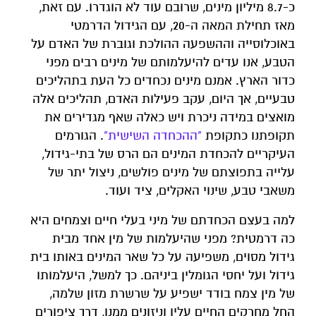
כ-8.7 מיליון מינים, שרובם עוד לא הוגדרו. עם זאת,
מאז תחילת המאה ה-20, עם הגידול הדרמטי
באוכלוסייה וההשפעה ההולכת וגוברת של האדם על
הטבע, אנו עדים להיעלמותם של מינים רבים מפני
כדור הארץ. אמנם מינים נכחדים כל העת בתהליכים
טבעיים, אך היום, עקב פעילות האדם, תהליכים אלה
מואצים במידה ניכרת ויש כאלה שאף מגדירים את
תקופתנו כתקופת
"ההכחדה השישית"
. הגורמים
העיקריים להכחדת המינים הם הרס של בתי-גידול,
עלייה בתפוצתם של מינים פולשים, ניצול יתר של
משאבי טבע, שינוי האקלים, ציד ועוד.
למה בעצם הכחדתם של מיני בעלי חיים וצמחים היא
כה דרמטית? מפני שהיעלמות של מין אחד מבית
גידול מסוים, משפיעה על כל שאר המינים באותו בית
גידול ועל יחסי הגומלין ביניהם. כך למשל, היעלמותו
של מין צמח בודד ישפיע על שרשרת מזון שלמה,
החל מחרקים החיים עליו וניזונים ממנו, דרך ציפורים