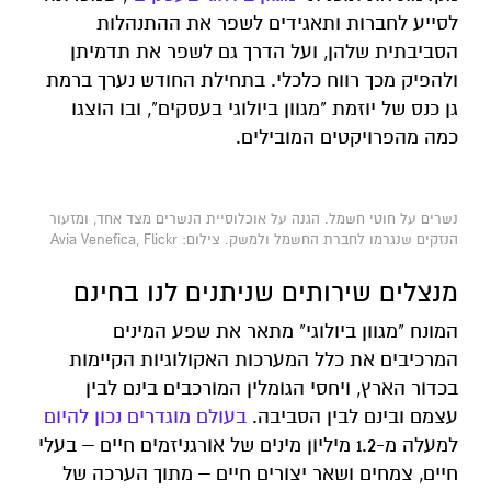
לסייע לחברות ותאגידים לשפר את ההתנהלות
הסביבתית שלהן, ועל הדרך גם לשפר את תדמיתן
ולהפיק מכך רווח כלכלי. בתחילת החודש נערך ברמת
גן כנס של יוזמת "מגוון ביולוגי בעסקים", ובו הוצגו
כמה מהפרויקטים המובילים.
נשרים על חוטי חשמל. הגנה על אוכלוסיית הנשרים מצד אחד, ומזעור
הנזקים שנגרמו לחברת החשמל ולמשק. צילום: Avia Venefica, Flickr
מנצלים שירותים שניתנים לנו בחינם
המונח "מגוון ביולוגי" מתאר את שפע המינים
המרכיבים את כלל המערכות האקולוגיות הקיימות
בכדור הארץ, ויחסי הגומלין המורכבים בינם לבין
עצמם ובינם לבין הסביבה.
בעולם מוגדרים נכון להיום
למעלה מ-1.2 מיליון מינים של אורגניזמים חיים – בעלי
חיים, צמחים ושאר יצורים חיים – מתוך הערכה של