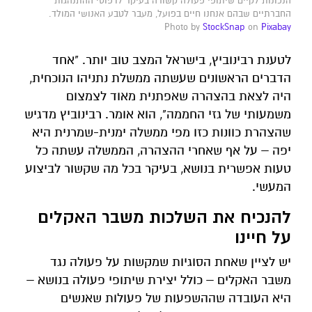
הנכונות לקיים שיתופי פעולה קשורה בעיקר לדפוסי ההתנהגות
החברתיים שבהם אנחנו חיים בפועל, מעבר לטבע האנושי המולד.
Photo by
StockSnap
on
Pixabay
לטענת רבינוביץ, בישראל המצב טוב יותר. "אחד
הדברים הראשונים שעשתה ממשלת נתניהו הנוכחית,
היה לצאת בהצהרה שאפתנית מאוד לצמצום
משמעותי של גזי החממה", הוא אומר. רבינוביץ מדגיש
שהצהרת כוונות כזו מפי ממשלה ימנית-שמרנית היא
יפה – על אף שאחרי ההצהרה, הממשלה עשתה כל
טעות אפשרית בנושא, בעיקר בכל מה שקשור לביצוע
המעשי.
להנכיח את השלכות משבר האקלים
על חיינו
יש לציין שאחת הסוגיות שמקשות על פעולה נגד
משבר האקלים – כולל יצירת שיתופי פעולה בנושא –
היא העובדה שההשפעות של פעולות שאנשים