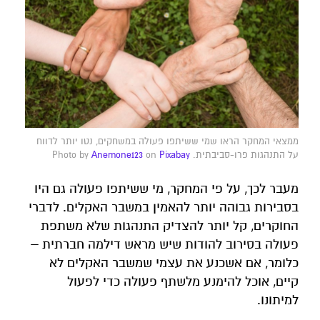
ממצאי המחקר הראו שמי ששיתפו פעולה במשחקים, נטו יותר לדווח
על התנהגות פרו-סביבתית. Photo by
Pixabay
on
Anemone123
מעבר לכך, על פי המחקר, מי ששיתפו פעולה גם היו
בסבירות גבוהה יותר להאמין במשבר האקלים. לדברי
החוקרים, קל יותר להצדיק התנהגות שלא משתפת
פעולה בסירוב להודות שיש מראש דילמה חברתית –
כלומר, אם אשכנע את עצמי שמשבר האקלים לא
קיים, אוכל להימנע מלשתף פעולה כדי לפעול
למיתונו.