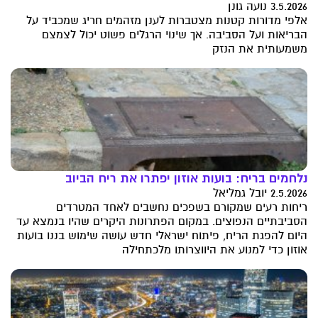
3.5.2026 נועה גונן
אלפי מדורות קטנות מצטברות לענן מזהמים חריג שמכביד על
הבריאות ועל הסביבה. אך שינוי הרגלים פשוט יכול לצמצם
משמעותית את הנזק
נלחמים בריח: בועות אוזון יפתרו את ריח הביוב
2.5.2026 יובל גמליאל
ריחות רעים שמקורם בשפכים נחשבים לאחד המטרדים
הסביבתיים הנפוצים. במקום הפתרונות היקרים שהיו בנמצא עד
היום להפגת הריח, פיתוח ישראלי חדש עושה שימוש בננו בועות
אוזון כדי למנוע את היווצרותו מלכתחילה