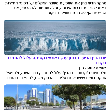
מחקר חדש בחן את השפעות משבר האקלים על דפוסי התיירות
באתרי מורשת בדרום אירופה, וגילה שהחום לא מרתיע את
התיירים ואף לא פוגם בחוויית הביקור
יום הדין הגיע? קרחון ענק באנטארקטיקה עלול להתפרק
בקרוב
6.8.2026 נועה גונן
חלק חיוני ב"קרחון יום הדין" עלול להתפרק כבר השנה, ולהפעיל
אפקט דומינו שישפיע גם עלינו – הרחק משם, לחופי הים התיכון