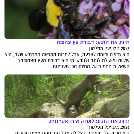
חיות את הרגע: דבורת עץ צהובה
17.5.2026 יעל מסלטון
היא גדולה ודומה לצרעה, אבל למרות המראה המרתיע שלה, היא
שלווה ומועילה לגינה ולטבע. מי היא דבורת העץ הצהובה?
השאלות החמות על החיות הכי מעניינות
חיות את הרגע: לוטרה אירו-אסייתית
17.5.2026 יעל מסלטון
היא טורף-על, מומחית בצלילה אבל מתרחקת ממים סוערים.