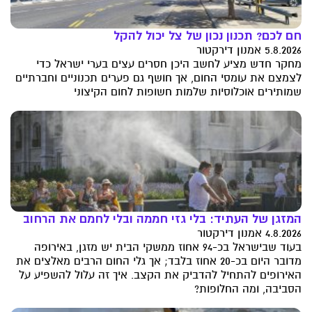
חם לכם? תכנון נכון של צל יכול להקל
5.8.2026 אמנון דירקטור
מחקר חדש מציע לחשב היכן חסרים עצים בערי ישראל כדי
לצמצם את עומסי החום, אך חושף גם פערים תכנוניים וחברתיים
שמותירים אוכלוסיות שלמות חשופות לחום הקיצוני
המזגן של העתיד: בלי גזי חממה ובלי לחמם את הרחוב
4.8.2026 אמנון דירקטור
בעוד שבישראל בכ-94 אחוז ממשקי הבית יש מזגן, באירופה
מדובר היום בכ-20 אחוז בלבד; אך גלי החום הרבים מאלצים את
האירופים להתחיל להדביק את הקצב. איך זה עלול להשפיע על
הסביבה, ומה החלופות?