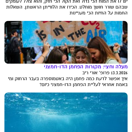
יש לו את המוח הכי גדול ואת הקול הכי חזק, והוא צולל לעומקים
שבהם שורר חושך מוחלט. הכירו את הלווייתן הראשתן. השאלות
החמות על החיות הכי מעניינות
מעלה וחצי: מקורות הפחמן הדו-חמצני
13.3.2026 פרופ' אורי ריב
איך אפשר לדעת כמה פחמן היה באטמוספרה בעבר הרחוק ומי
באמת אחראי לעליית הפחמן הדו-חמצני כיום?