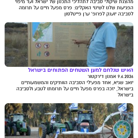
מהצגת שיקולי סביבה לתהליכי התכנון של ישראל ועד מיפוי
הפגיעות שלנו לשינוי האקלים: פרס מפעל חיים על תרומה
לסביבה יוענק לפרופ' ערן פייטלסון
האיש שנלחם למען השטחים הפתוחים בישראל
9.6.2026 אמנון דירקטור
יואב שגיא, אחד מפעילי הסביבה הוותיקים והמשמעותיים
בישראל, יזכה בפרס מפעל חיים על תרומתו לטבע ולסביבה
בישראל