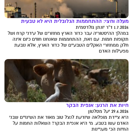
מעלה וחצי: ההתחממות הגלובלית היא לא טבעית
1.7.2026 ד"ר יונתן גולדסמית
במהלך ההיסטוריה עבר כדור הארץ מחזורים של עידני קרח ושל
תקופות חמות. עם זאת, ההתחממות שאנחנו חווים כיום אינה
חלק ממחזורי האקלים הטבעיים של כדור הארץ, אלא נובעת
מפעילות האדם
חיות את הרגע: אנפית הבקר
29.6.2026 יעל מסלטון
היא ציידת מופלאה שיודעת לנצל טוב מאוד את השינויים שבני
האדם עשו בטבע. מי היא אנפית הבקר? השאלות החמות על
החיות הכי מעניינות