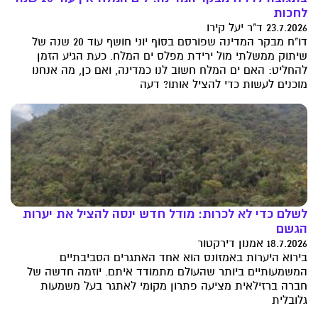
לחכות
23.7.2026 ד"ר יעל קירו
דו"ח מבקר המדינה שפורסם בסוף יוני חושף עוד 20 שנה של
שיתוק ממשלתי מול ירידת מפלס ים המלח. כעת הגיע הזמן
להחליט: האם ים המלח חשוב לנו כמדינה, ואם כן, מה אנחנו
מוכנים לעשות כדי להציל אותו? דעה
לשלם כדי לא לכרות: מודל חדש ינסה להציל את יערות
הגשם
18.7.2026 אמנון דירקטור
בירוא היערות באמזונס הוא אחד האתגרים הסביבתיים
המשמעותיים ביותר שהעולם מתמודד איתם. יוזמה חדשה של
חברה ברזילאית מציעה פתרון מקומי לאתגר בעל משמעות
גלובלית