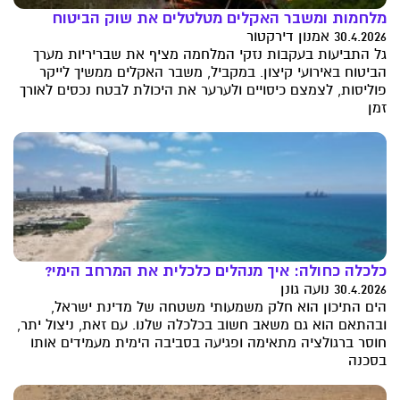
מלחמות ומשבר האקלים מטלטלים את שוק הביטוח
30.4.2026 אמנון דירקטור
גל התביעות בעקבות נזקי המלחמה מציף את שבריריות מערך
הביטוח באירועי קיצון. במקביל, משבר האקלים ממשיך לייקר
פוליסות, לצמצם כיסויים ולערער את היכולת לבטח נכסים לאורך
זמן
כלכלה כחולה: איך מנהלים כלכלית את המרחב הימי?
30.4.2026 נועה גונן
הים התיכון הוא חלק משמעותי משטחה של מדינת ישראל,
ובהתאם הוא גם משאב חשוב בכלכלה שלנו. עם זאת, ניצול יתר,
חוסר ברגולציה מתאימה ופגיעה בסביבה הימית מעמידים אותו
בסכנה