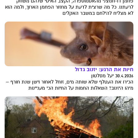
פחמן דו-חמצני מהאטמוספרה, הקצב האיטי שלהם משחק
לרעתנו. כל מה שרצית לדעת על מחזור הפחמן הארוך, ולמה הוא
לא מצליח להילחם במשבר האקלים
חיות את הרגע: יזנוב גדול
30.4.2026 יעל מסלטון
הכירו את העטלף שלא שותה מים, זוחל לאחור וישן שנת חורף –
מיהו היזנוב? השאלות החמות על החיות הכי מעניינות