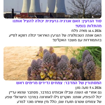
סוד הגרעין: האם אנרגיה גרעינית יכולה להציל אותנו
מהתלות בנפט?
16.4.2026 מאיה פלח
האם אותה הטכנולוגיה של הגרעין האיראני יכולה דווקא לסייע
בהתמודדות עם משבר האקלים?
המסתורין של המדבר: צמחים נדירים מרימים ראש
9.4.2026 נועה גונן
גם אחרי 40 השנה שבילו אבותינו במדבר, מסתבר שהוא עדיין
יכול להפתיע אותנו: חוקרים גילו לאחרונה במדבר הישראלי שפע
של צמחים שטרם תועדו שם, כולל מין שאינו מוכר למדע