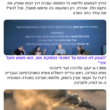
הדרך לצמצום פליטות גזי החממה עוברת דרך הכוח שמניע את
היקום כולו: אנרגיה. רק כשנעשה בה שימוש מושכל, נוכל להציל
את עתיד כדור הארץ
"הטבע לא חותם על הסכמי הפסקת אש, הוא פשוט פועל
יחד"
16.7.2026 יעקב גולדברג ועדי ויינברגר
נשיא המדינה, ראש עיריית ירושלים ונשיא האוניברסיטה העברית
דיברו על הקשר שבין ביטחון, מלחמה וסביבה בוועידה השנתית
ה-54 למדע ולסביבה