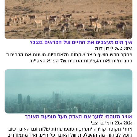
איך מים מעצבים את החיים של הפראים בנגב?
24.4.2026 לירון דנה
מחקר חדש חושף כיצד שקתות מלאכותיות משנות את הבחירות
החברתיות ואת העמידות הגנטית של הפרא האסייתי
אוויר מזוהם: לנער את האבק מעל תופעת האובך
23.4.2026 רומי בן צבי
אחרי תקופה קרירה יחסית, הטמפרטורות עולות וגם האובך שוב
קופץ לביקור. מה ההשלכות של האובך על חיינו, ואיך מתמודדים